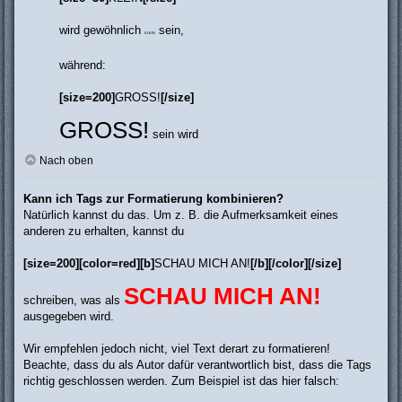
wird gewöhnlich
sein,
KLEIN
während:
[size=200]
GROSS!
[/size]
GROSS!
sein wird
Nach oben
Kann ich Tags zur Formatierung kombinieren?
Natürlich kannst du das. Um z. B. die Aufmerksamkeit eines
anderen zu erhalten, kannst du
[size=200][color=red][b]
SCHAU MICH AN!
[/b][/color][/size]
SCHAU MICH AN!
schreiben, was als
ausgegeben wird.
Wir empfehlen jedoch nicht, viel Text derart zu formatieren!
Beachte, dass du als Autor dafür verantwortlich bist, dass die Tags
richtig geschlossen werden. Zum Beispiel ist das hier falsch: