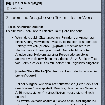
[b][u]
Das ist falsch
[/b][/u]
Nach oben
Zitieren und Ausgabe von Text mit fester Weite
Text in Antworten zitieren
Es gibt zwei Arten, Text zu zitieren: mit Quelle und ohne.
Wenn du die „Mit Zitat antworten“-Funktion zur Antwort auf
einen Beitrag verwendest, wirst du feststellen, dass der alte
Beitragstext von
[quote=""][/quote]
umschlossen zum
Nachrichtentext hinzugefügt wird. Dies erlaubt dir unter
Angabe einer Referenz zu einer Person oder zu etwas
anderem von dir gewähltem zu zitieren. Um z. B. einen Text
von Herrn Klecks zu zitieren, solltest du Folgendes eingeben:
[quote="Herr Klecks"]
Der Text von Herrn Klecks würde hier
stehen
[/quote]
Bei der Ausgabe wird dem Text automatisch „Herr Klecks hat
geschrieben:“ vorangestellt. Beachte, dass du den Namen in
Anführungszeichen ("") einschließen
musst
, sie sind nicht
optional.
Die zweite Methode erlaubt dir, etwas ohne Quellangabe zu