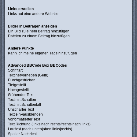
Links erstellen
Links auf eine andere Website
Bilder in Beiträgen anzeigen
Ein Bild zu einem Beitrag hinzufügen
Dateien zu einem Beitrag hinzufügen
Andere Punkte
Kann ich meine eigenen Tags hinzufügen
Advanced BBCode Box BBCodes
Schriftart
Text hervorheben (Gelb)
Durchgestrichen
Tiefgestellt
Hochgestellt
Glühender Text
Text mit Schatten
Text mit Schattenfall
Unscharfer Text
Text ein-/ausblenden
Vorformatierter Text
Text Richtung (links nach rechts/rechts nach links)
Lauftext (nach unten|oben|links|rechts)
Spoiler Nachricht