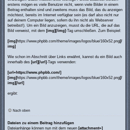
erstens mögen es viele Benutzer nicht, wenn viele Bilder in einem
Beitrag enthalten sind und zweitens muss das Bild, das du anzeigen
möchtest, bereits im Internet verfügbar sein (es darf also nicht nur
auf deinem Computer liegen, sofern du ihn nicht als Webserver
betreibst!). Um ein Bild anzuzeigen, musst du die URL, die auf das
Bild verweist, mit dem
[img][/img]
-Tag umschließen. Zum Beispiel:
[img]
https://www.phpbb.com/theme/images/logos/blue/160x52.png
[/
img]
Wie schon im Abschnitt über Links erwähnt, kannst du ein Bild auch
innerhalb des
[url][/url]
-Tags verwenden:
[url=https://www.phpbb.com/]
[img]
https://www.phpbb.com/theme/images/logos/blue/160x52.png
[/
img][/url]
ergibt:
Nach oben
Dateien zu einem Beitrag hinzufügen
Dateianhänge können nun mit dem neuen
[attachment=]