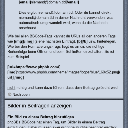
[email]
niemand@domain.tld
[/email]
Dies ergibt
niemand@domain.tld
. Oder du kannst direkt
niemand@domain.tld in deiner Nachricht verwenden, was
automatisch umgewandelt wird, wenn du die Nachricht
anschaust.
Wie bei allen BBCode-Tags kannst du URLs all den anderen Tags
wie
[img][/img]
(siehe nächsten Eintrag),
[b][/b]
usw. hinterlegen.
Wie bei den Formatierungs-Tags liegt es an dir, die richtige
Reihenfolge beim Öffnen und beim Schließen einzuhalten. So ist
zum Beispiel:
[url=https://www.phpbb.com/]
[img]
https://www.phpbb.com/theme/images/logos/blue/160x52.png
[/
url][/img]
nicht
richtig und kann dazu führen, dass dein Beitrag gelöscht wird.
Nach oben
Bilder in Beiträgen anzeigen
Ein Bild zu einem Beitrag hinzufügen
phpBBs BBCode hat einen Tag, um Bilder in einem Beitrag
einzufügen. Dabei müssen zwei wichtige Punkte beachtet werden: