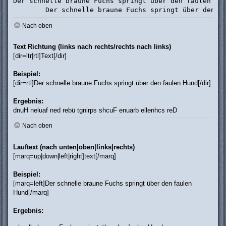
Der schnelle braune Fuchs springt über den faulen Hun
	Der schnelle braune Fuchs springt über den f
Nach oben
Text Richtung (links nach rechts/rechts nach links)
[dir=ltr|rtl]Text[/dir]
Beispiel:
[dir=rtl]Der schnelle braune Fuchs springt über den faulen Hund[/dir]
Ergebnis:
Der schnelle braune Fuchs springt über den faulen Hund
Nach oben
Lauftext (nach unten|oben|links|rechts)
[marq=up|down|left|right]text[/marq]
Beispiel:
[marq=left]Der schnelle braune Fuchs springt über den faulen
Hund[/marq]
Ergebnis: