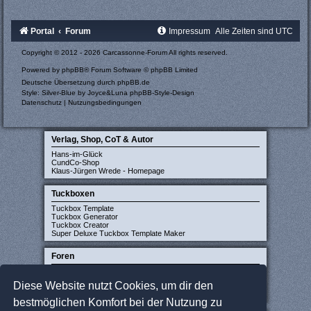
Portal
Forum
Impressum
Alle Zeiten sind
UTC
Copyright © 2012 - 2026 Carcassonne-Forum All rights reserved.
Powered by
phpBB
® Forum Software © phpBB Limited
Deutsche Übersetzung durch
phpBB.de
Style: Silver-Blue by Joyce&Luna
phpBB-Style-Design
Datenschutz
|
Nutzungsbedingungen
Verlag, Shop, CoT & Autor
Hans-im-Glück
CundCo-Shop
Klaus-Jürgen Wrede - Homepage
Tuckboxen
Tuckbox Template
Tuckbox Generator
Tuckbox Creator
Super Deluxe Tuckbox Template Maker
Foren
Carcassonne-Forum (deutsch)
CarcassonneCentral (englisch)
Diese Website nutzt Cookies, um dir den
Carcassonne Latvija (lettisch)
Carcassonne CZ (tschechisch)
bestmöglichen Komfort bei der Nutzung zu