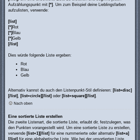
Aufzählungspunkt mit
[*]
. Um zum Beispiel deine Lieblingsfarben
aufzulisten, verwende:
[list]
[*]
Rot
[*]
Blau
[*]
Gelb
[/list]
Dies würde folgende Liste ergeben:
Rot
Blau
Gelb
Alternativ kannst du auch den Listenpunkt-Stil definieren:
[list=disc]
[/list]
,
[list=circle][/list]
oder
[list=square][/list]
.
Nach oben
Eine sortierte Liste erstellen
Die zweite Listenart, die sortierte Liste, erlaubt dir, festzulegen, was
den Punkten vorangestellt wird. Um eine sortierte Liste zu erstellen,
verwende
[list=1][/list]
für eine nummerierte oder alternativ
[list=a]
[/list]
für eine alphabetische Liste. Wie bei der unsortierten Liste