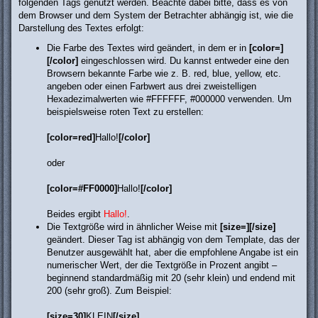
folgenden Tags genutzt werden. Beachte dabei bitte, dass es von
dem Browser und dem System der Betrachter abhängig ist, wie die
Darstellung des Textes erfolgt:
Die Farbe des Textes wird geändert, in dem er in
[color=]
[/color]
eingeschlossen wird. Du kannst entweder eine den
Browsern bekannte Farbe wie z. B. red, blue, yellow, etc.
angeben oder einen Farbwert aus drei zweistelligen
Hexadezimalwerten wie #FFFFFF, #000000 verwenden. Um
beispielsweise roten Text zu erstellen:
[color=red]
Hallo!
[/color]
oder
[color=#FF0000]
Hallo!
[/color]
Beides ergibt
Hallo!
.
Die Textgröße wird in ähnlicher Weise mit
[size=][/size]
geändert. Dieser Tag ist abhängig von dem Template, das der
Benutzer ausgewählt hat, aber die empfohlene Angabe ist ein
numerischer Wert, der die Textgröße in Prozent angibt –
beginnend standardmäßig mit 20 (sehr klein) und endend mit
200 (sehr groß). Zum Beispiel:
[size=30]
KLEIN
[/size]