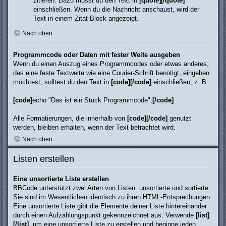
zitieren. Dazu musst du den Text in
[quote][/quote]
einschließen. Wenn du die Nachricht anschaust, wird der
Text in einem Zitat-Block angezeigt.
Nach oben
Programmcode oder Daten mit fester Weite ausgeben
Wenn du einen Auszug eines Programmcodes oder etwas anderes,
das eine feste Textweite wie eine Courier-Schrift benötigt, eingeben
möchtest, solltest du den Text in
[code][/code]
einschließen, z. B.
[code]
echo "Das ist ein Stück Programmcode";
[/code]
Alle Formatierungen, die innerhalb von
[code][/code]
genutzt
werden, bleiben erhalten, wenn der Text betrachtet wird.
Nach oben
Listen erstellen
Eine unsortierte Liste erstellen
BBCode unterstützt zwei Arten von Listen: unsortierte und sortierte.
Sie sind im Wesentlichen identisch zu ihren HTML-Entsprechungen.
Eine unsortierte Liste gibt die Elemente deiner Liste hintereinander
durch einen Aufzählungspunkt gekennzeichnet aus. Verwende
[list]
[/list]
, um eine unsortierte Liste zu erstellen und beginne jeden