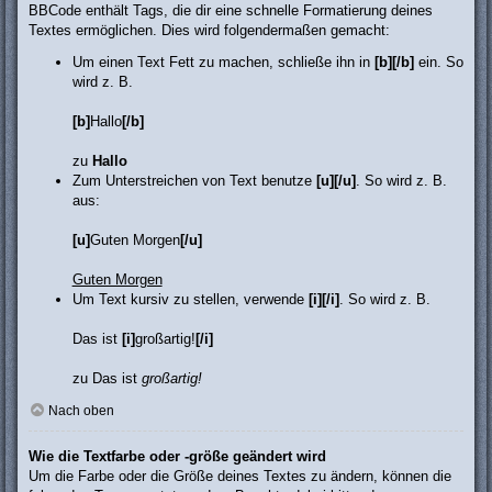
BBCode enthält Tags, die dir eine schnelle Formatierung deines
Textes ermöglichen. Dies wird folgendermaßen gemacht:
Um einen Text Fett zu machen, schließe ihn in
[b][/b]
ein. So
wird z. B.
[b]
Hallo
[/b]
zu
Hallo
Zum Unterstreichen von Text benutze
[u][/u]
. So wird z. B.
aus:
[u]
Guten Morgen
[/u]
Guten Morgen
Um Text kursiv zu stellen, verwende
[i][/i]
. So wird z. B.
Das ist
[i]
großartig!
[/i]
zu Das ist
großartig!
Nach oben
Wie die Textfarbe oder -größe geändert wird
Um die Farbe oder die Größe deines Textes zu ändern, können die