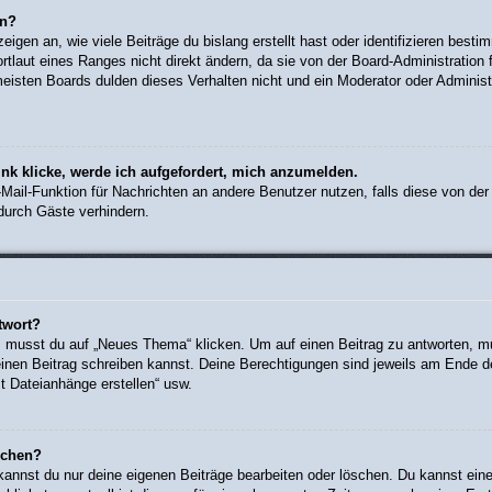
rn?
gen an, wie viele Beiträge du bislang erstellt hast oder identifizieren bes
laut eines Ranges nicht direkt ändern, da sie von der Board-Administration f
eisten Boards dulden dieses Verhalten nicht und ein Moderator oder Administ
nk klicke, werde ich aufgefordert, mich anzumelden.
E-Mail-Funktion für Nachrichten an andere Benutzer nutzen, falls diese von de
urch Gäste verhindern.
twort?
musst du auf „Neues Thema“ klicken. Um auf einen Beitrag zu antworten, mus
 einen Beitrag schreiben kannst. Deine Berechtigungen sind jeweils am Ende de
st Dateianhänge erstellen“ usw.
schen?
 kannst du nur deine eigenen Beiträge bearbeiten oder löschen. Du kannst ein