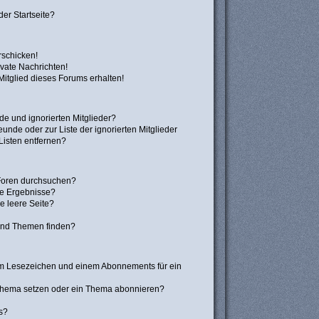
er Startseite?
rschicken!
vate Nachrichten!
itglied dieses Forums erhalten!
de und ignorierten Mitglieder?
eunde oder zur Liste der ignorierten Mitglieder
Listen entfernen?
 Foren durchsuchen?
ne Ergebnisse?
 leere Seite?
?
und Themen finden?
em Lesezeichen und einem Abonnements für ein
 Thema setzen oder ein Thema abonnieren?
s?