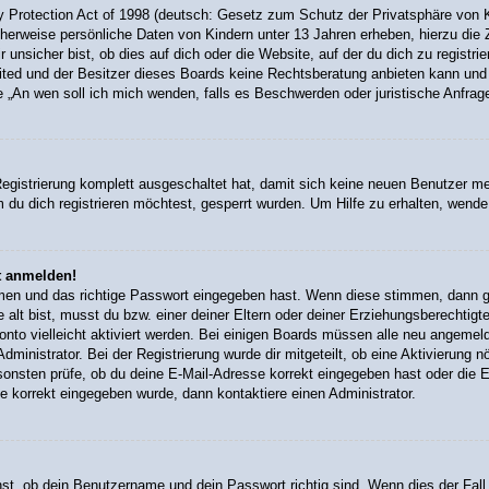
Protection Act of 1998 (deutsch: Gesetz zum Schutz der Privatsphäre von Ki
cherweise persönliche Daten von Kindern unter 13 Jahren erheben, hierzu di
nsicher bist, ob dies auf dich oder die Website, auf der du dich zu registrier
ted und der Besitzer dieses Boards keine Rechtsberatung anbieten kann und n
rage „An wen soll ich mich wenden, falls es Beschwerden oder juristische Anfr
Registrierung komplett ausgeschaltet hat, damit sich keine neuen Benutzer 
du dich registrieren möchtest, gesperrt wurden. Um Hilfe zu erhalten, wende 
ht anmelden!
amen und das richtige Passwort eingegeben hast. Wenn diese stimmen, dann 
 alt bist, musst du bzw. einer deiner Eltern oder deiner Erziehungsberechtigt
onto vielleicht aktiviert werden. Bei einigen Boards müssen alle neu angemeld
ministrator. Bei der Registrierung wurde dir mitgeteilt, ob eine Aktivierung n
sonsten prüfe, ob du deine E-Mail-Adresse korrekt eingegeben hast oder die E
e korrekt eingegeben wurde, dann kontaktiere einen Administrator.
st, ob dein Benutzername und dein Passwort richtig sind. Wenn dies der Fall