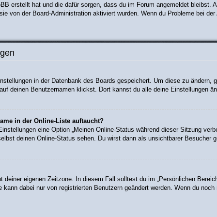
hpBB erstellt hat und die dafür sorgen, dass du im Forum angemeldet bleibst
 sie von der Board-Administration aktiviert wurden. Wenn du Probleme bei de
ngen
Einstellungen in der Datenbank des Boards gespeichert. Um diese zu ändern, g
auf deinen Benutzernamen klickst. Dort kannst du alle deine Einstellungen än
ame in der Online-Liste auftaucht?
 Einstellungen eine Option „Meinen Online-Status während dieser Sitzung verb
elbst deinen Online-Status sehen. Du wirst dann als unsichtbarer Besucher g
t deiner eigenen Zeitzone. In diesem Fall solltest du im „Persönlichen Bereic
ne kann dabei nur von registrierten Benutzern geändert werden. Wenn du noch nic