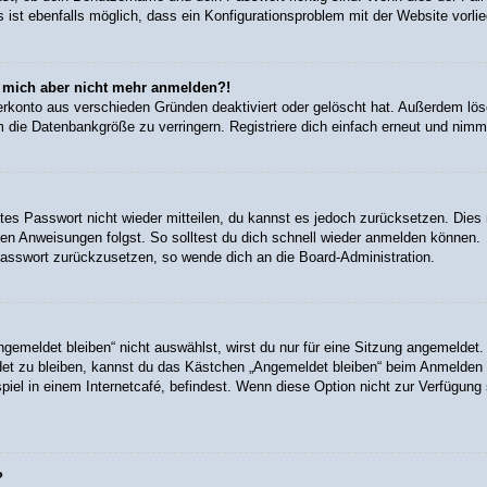
 ist ebenfalls möglich, dass ein Konfigurationsproblem mit der Website vorli
nn mich aber nicht mehr anmelden?!
erkonto aus verschieden Gründen deaktiviert oder gelöscht hat. Außerdem lös
 die Datenbankgröße zu verringern. Registriere dich einfach erneut und nimm 
altes Passwort nicht wieder mitteilen, du kannst es jedoch zurücksetzen. Die
en Anweisungen folgst. So solltest du dich schnell wieder anmelden können.
 Passwort zurückzusetzen, so wende dich an die Board-Administration.
meldet bleiben“ nicht auswählst, wirst du nur für eine Sitzung angemeldet.
et zu bleiben, kannst du das Kästchen „Angemeldet bleiben“ beim Anmelden 
iel in einem Internetcafé, befindest. Wenn diese Option nicht zur Verfügung 
?