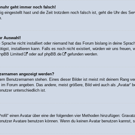
renuhr geht immer noch falsch!
tig eingestellt hast und die Zeit trotzdem noch falsch ist, geht die Uhr des Se
n.
ur Auswahl!
 Sprache nicht installiert oder niemand hat das Forum bislang in deine Sprach
igst, installieren kann. Falls es noch nicht existiert, würden wir uns freuen
hpBB Limited
oder auf
phpBB.de
gefunden werden.
utzernamen angezeigt werden?
inem Benutzernamen stehen. Eines dieser Bilder ist meist mit deinem Rang ver
 im Forum angeben. Das andere, meist größere, Bild wird auch als „Avatar“ be
nutzer unterschiedlich ist.
rofil“ einen Avatar über eine der folgenden vier Methoden hinzufügen: Gravat
nutzer Avatare benutzen können. Wenn du keinen Avatar benutzen kannst, sol