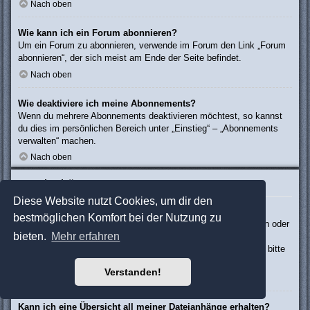
Nach oben
Wie kann ich ein Forum abonnieren?
Um ein Forum zu abonnieren, verwende im Forum den Link „Forum
abonnieren“, der sich meist am Ende der Seite befindet.
Nach oben
Wie deaktiviere ich meine Abonnements?
Wenn du mehrere Abonnements deaktivieren möchtest, so kannst
du dies im persönlichen Bereich unter „Einstieg“ – „Abonnements
verwalten“ machen.
Nach oben
Dateianhänge
Diese Website nutzt Cookies, um dir den
Welche Dateianhänge sind in diesem Forum zulässig?
bestmöglichen Komfort bei der Nutzung zu
Die Board-Administration kann bestimmte Dateitypen zulassen oder
bieten.
Mehr erfahren
verbieten. Falls du dir nicht sicher bist, welche Dateitypen du
anhängen kannst und du Unterstützung benötigst, wende dich bitte
an die Board-Administration.
Verstanden!
Nach oben
Kann ich eine Übersicht all meiner Dateianhänge erhalten?