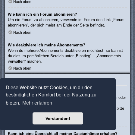
Nach oben
Wie kann ich ein Forum abonnieren?
Um ein Forum zu abonnieren, verwende im Forum den Link „Forum
abonnieren“, der sich meist am Ende der Seite befindet.
Nach oben
Wie deaktiviere ich meine Abonnements?
Wenn du mehrere Abonnements deaktivieren möchtest, so kannst
du dies im persönlichen Bereich unter „Einstieg“ – „Abonnements
verwalten“ machen.
Nach oben
Dateianhänge
Diese Website nutzt Cookies, um dir den
Welche Dateianhänge sind in diesem Forum zulässig?
bestmöglichen Komfort bei der Nutzung zu
Die Board-Administration kann bestimmte Dateitypen zulassen oder
bieten.
Mehr erfahren
verbieten. Falls du dir nicht sicher bist, welche Dateitypen du
anhängen kannst und du Unterstützung benötigst, wende dich bitte
an die Board-Administration.
Verstanden!
Nach oben
Kann ich eine Übersicht all meiner Dateianhänge erhalten?