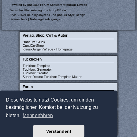
Powered by
phpBB
® Forum Software © phpBB Limited
Deutsche Übersetzung durch
phpBB.de
Style: Silver-Blue by Joyce&Luna
phpBB-Style-Design
Datenschutz
|
Nutzungsbedingungen
Verlag, Shop, CoT & Autor
Hans-im-Glück
CundCo-Shop
Klaus-Jürgen Wrede - Homepage
Tuckboxen
Tuckbox Template
Tuckbox Generator
Tuckbox Creator
Super Deluxe Tuckbox Template Maker
Foren
Carcassonne-Forum (deutsch)
CarcassonneCentral (englisch)
Diese Website nutzt Cookies, um dir den
Carcassonne Latvija (lettisch)
Carcassonne CZ (tschechisch)
bestmöglichen Komfort bei der Nutzung zu
Sonstige Seiten
bieten.
Mehr erfahren
JCloisterZone
Gesellschaftsspieler gesucht
WikiCarpedia
Verstanden!
BoardGameGeek