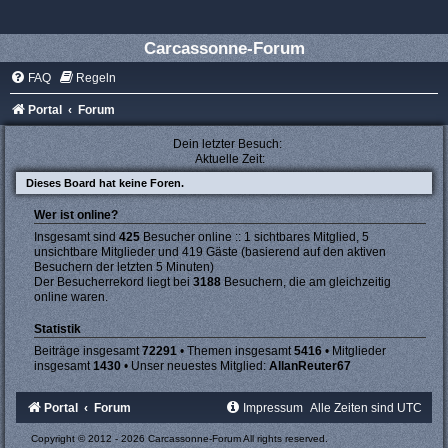
Carcassonne-Forum
FAQ
Regeln
Portal
Forum
Dein letzter Besuch:
Aktuelle Zeit:
Dieses Board hat keine Foren.
Wer ist online?
Insgesamt sind
425
Besucher online :: 1 sichtbares Mitglied, 5
unsichtbare Mitglieder und 419 Gäste (basierend auf den aktiven
Besuchern der letzten 5 Minuten)
Der Besucherrekord liegt bei
3188
Besuchern, die am gleichzeitig
online waren.
Statistik
Beiträge insgesamt
72291
• Themen insgesamt
5416
• Mitglieder
insgesamt
1430
• Unser neuestes Mitglied:
AllanReuter67
Portal
Forum
Impressum
Alle Zeiten sind
UTC
Copyright © 2012 - 2026 Carcassonne-Forum All rights reserved.