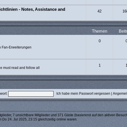
chtlinien - Notes, Assistance and
42
16
Themen
Beit
0
n Fan-Erweiterungen
1
 must read and follow all
wort:
Ich habe mein Passwort vergessen
|
Angemeld
tglieder, 7 unsichtbare Mitglieder und 371 Gäste (basierend auf den aktiven Besuch
 Do 24. Jul 2025, 23:15 gleichzeitig online waren.