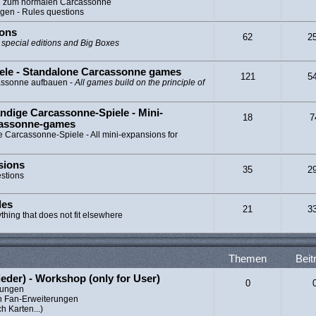
ng zum normalen Carcassonne
gen - Rules questions
ions
62
2
l special editions and Big Boxes
ele - Standalone Carcassonne games
121
5
cassonne aufbauen -
All games build on the principle of
ndige Carcassonne-Spiele - Mini-
18
7
cassonne-games
e Carcassonne-Spiele - All mini-expansions for
sions
35
2
estions
les
21
3
ything that does not fit elsewhere
Themen
Beit
ieder) - Workshop (only for User)
0
erungen
n Fan-Erweiterungen
h Karten...)