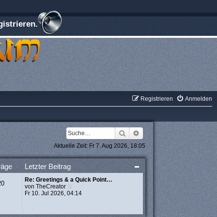
istrieren.
Registrieren
Anmelden
Suche
Erweiterte Suche
Aktuelle Zeit: Fr 7. Aug 2026, 18:05
räge
Letzter Beitrag
Re: Greetings & a Quick Point…
20
N
von
TheCreator
e
Fr 10. Jul 2026, 04:14
u
e
s