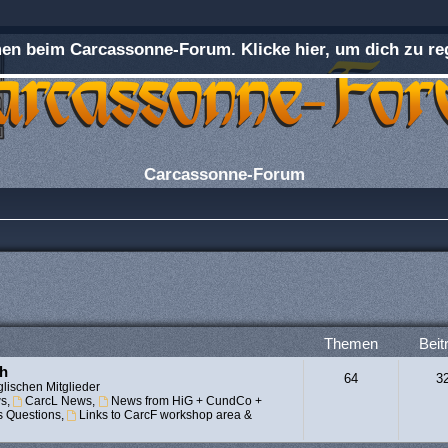
n beim Carcassonne-Forum. Klicke hier, um dich zu reg
Carcassonne-Forum
Themen
Beit
ch
64
3
lischen Mitglieder
s
,
CarcL News
,
News from HiG + CundCo +
s Questions
,
Links to CarcF workshop area &