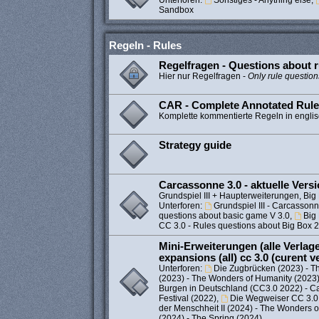
Unterforen:
Sonstiges - Anything else
,
Sandbox
Regeln - Rules
Regelfragen - Questions about r
Hier nur Regelfragen -
Only rule question
CAR - Complete Annotated Rul
Komplette kommentierte Regeln in engli
Strategy guide
Carcassonne 3.0 - aktuelle Vers
Grundspiel III + Haupterweiterungen, Big 
Unterforen:
Grundspiel III - Carcassonne
questions about basic game V 3.0
,
Big
CC 3.0 - Rules questions about Big Box 
Mini-Erweiterungen (alle Verlage)
expansions (all) cc 3.0 (curent v
Unterforen:
Die Zugbrücken (2023) - T
(2023) - The Wonders of Humanity (2023
Burgen in Deutschland (CC3.0 2022) - C
Festival (2022)
,
Die Wegweiser CC 3.0 
der Menschheit II (2024) - The Wonders 
(2024) - The Spring (2024)