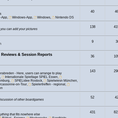
40
4
s
d-App
,
Windows-App
,
Windows
,
Nintendo DS
138
41
 you can add your pictures
9
3
n
- Reviews & Session Reports
36
10
143
29
rabreden - Here, users can arrange to play
,
Intenationale Spieltage SPIEL Essen
,
amburg
,
SPIELidee Rostock
,
Spielwiesn München
,
Carcassonne-on-Tour
,
Spielertreffen - regional
,
en
52
4
iscussion of other boardgames
431
82
ything that fits nowhere else