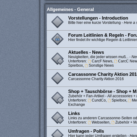
Allgemeines - General
Vorstellungen - Introduction
Bitte hier eine kurze Vorstellung -
Here a s
Forum Leitlinien & Regeln - Fo
Hier findet ihr wichtige Regeln & Leitlinie
Aktuelles - News
Neuigkeiten, die jeder wissen muß... -
New
Unterforen:
CarcF News
,
CarcC New
Spielbox
,
Sonstige News
Carcassonne Charity Aktion 201
Carcassonne Charity Aktion 2016
Shop + Tauschbörse - Shop + M
Zubehör + Fan-Artikel -
All accessories + 
Unterforen:
CundCo
,
Spielbox
,
Me
Exchange
Links
Links zu anderen Carcassonne-Seiten od
Unterforen:
Webseiten
,
Zubehör + Ma
Umfragen - Polls
Hier kann jeder Umfragen erstellen -
Here