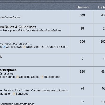
Themen
Beit
349
43
hort introduction
rum Rules & Guidelines
18
2
n -
Here you will find important rules & guidelines
396
10
s needs to know each ...
s
,
CarcL News
,
News von HiG + CundCo + CoT +
6
6
4
arketplace
520
46
fan articles
epleSource
,
Sonstige Shops
,
Tauschbörse -
74
5
er Foren -
Links to other Carcassonne-sites or forums
terialien
,
Sonstiges
67
10
 everyone can create polls