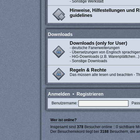
- Sonstige Werkstatt
Hinweise, Hilfestellungen und Ri
guidelines
Downloads
Downloads (only for User)
- deutsche Fanerweiterungen
- Übersetzungen von Englisch sprachige
- HiG-Downloads (z.B. Warenplättchen...)
- Sonstige Downloads
Regeln & Rechte
Das müssen alle lesen und beachten - The
Anmelden
•
Registrieren
Benutzername:
Pass
Wer ist online?
Insgesamt sind
378
Besucher online :: 0 sichtbare Mi
Der Besucherrekord liegt bei
3188
Besuchern, die am