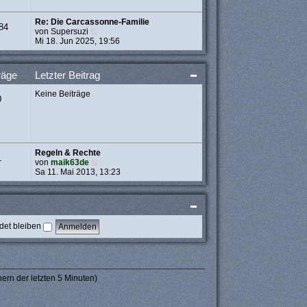
t
r
Re: Die Carcassonne-Familie
a
84
N
von
Supersuzi
g
e
Mi 18. Jun 2025, 19:56
u
e
s
räge
Letzter Beitrag
t
e
Keine Beiträge
r
0
B
e
i
t
r
Regeln & Rechte
a
1
N
von
maik63de
g
e
Sa 11. Mai 2013, 13:23
u
e
s
t
e
et bleiben
r
B
e
i
t
r
ern der letzten 5 Minuten)
a
g