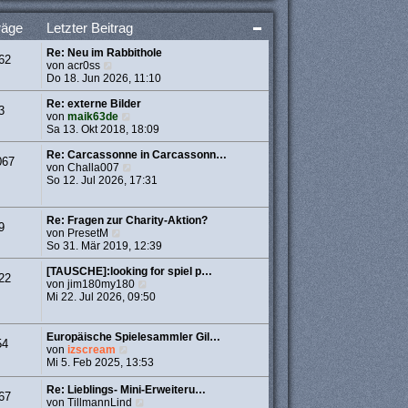
t
e
räge
Letzter Beitrag
r
B
Re: Neu im Rabbithole
e
62
N
von
acr0ss
i
e
Do 18. Jun 2026, 11:10
t
u
r
e
Re: externe Bilder
a
3
s
N
von
maik63de
g
t
e
Sa 13. Okt 2018, 18:09
e
u
r
e
Re: Carcassonne in Carcassonn…
067
B
s
N
von
Challa007
e
t
e
So 12. Jul 2026, 17:31
i
e
u
t
r
e
r
B
s
Re: Fragen zur Charity-Aktion?
9
a
e
t
N
von
PresetM
g
i
e
e
So 31. Mär 2019, 12:39
t
r
u
r
B
e
[TAUSCHE]:looking for spiel p…
22
a
e
s
N
von
jim180my180
g
i
t
e
Mi 22. Jul 2026, 09:50
t
e
u
r
r
e
a
B
s
Europäische Spielesammler Gil…
54
g
e
t
N
von
izscream
i
e
e
Mi 5. Feb 2025, 13:53
t
r
u
r
B
e
Re: Lieblings- Mini-Erweiteru…
67
a
e
s
N
von
TillmannLind