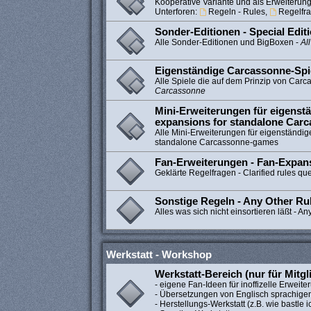
Kooperative Variante und als Erweiteru
Unterforen:
Regeln - Rules
,
Regelfra
Sonder-Editionen - Special Edit
Alle Sonder-Editionen und BigBoxen -
Al
Eigenständige Carcassonne-Spi
Alle Spiele die auf dem Prinzip von Car
Carcassonne
Mini-Erweiterungen für eigenstä
expansions for standalone Car
Alle Mini-Erweiterungen für eigenständig
standalone Carcassonne-games
Fan-Erweiterungen - Fan-Expan
Geklärte Regelfragen - Clarified rules qu
Sonstige Regeln - Any Other Ru
Alles was sich nicht einsortieren läßt - An
Werkstatt - Workshop
Werkstatt-Bereich (nur für Mitgl
- eigene Fan-Ideen für inoffizelle Erweit
- Übersetzungen von Englisch sprachige
- Herstellungs-Werkstatt (z.B. wie bastle ic