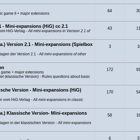
64
3
ic game II + major extensions
 - Mini-expansions (HiG) cc 2.1
43
1
vom HiG-Verlag -
All mini-expansions in Version 2.1 of
a.) Version 2.1 - Mini-expansions (Spielbox
3
1
lagen der Version 2.1 -
All mini-expansions of other
on
172
9
c game + major extensions
l (klassische Version) - Rules questions about basic
sche Version - Mini-expansions (HiG)
170
5
en vom HiG-Verlag -
All mini-expansions in classic
a.) Klassische Version- Mini-expansions
58
1
agen in der klassischen Version -
All mini-expansions
6
3