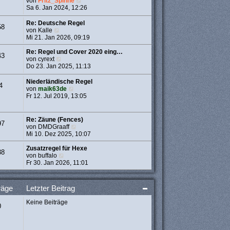
N
von
Fritz_Spinne
t
e
e
Sa 6. Jan 2024, 12:26
r
r
u
a
B
e
Re: Deutsche Regel
g
58
e
s
N
von
Kalle
i
t
e
Mi 21. Jan 2026, 09:19
t
e
u
r
r
e
Re: Regel und Cover 2020 eing…
43
a
B
s
N
von
cyrext
g
e
t
e
Do 23. Jan 2025, 11:13
i
e
u
t
r
e
Niederländische Regel
4
r
B
s
N
von
maik63de
a
e
t
e
Fr 12. Jul 2019, 13:05
g
i
e
u
t
r
e
r
B
s
Re: Zäune (Fences)
97
a
e
t
N
von
DMDGraaff
g
i
e
e
Mi 10. Dez 2025, 10:07
t
r
u
r
B
e
Zusatzregel für Hexe
38
a
e
N
s
von
buffalo
g
i
e
t
Fr 30. Jan 2026, 11:01
t
u
e
r
e
r
a
s
B
räge
Letzter Beitrag
g
t
e
e
i
Keine Beiträge
r
t
0
B
r
e
a
i
g