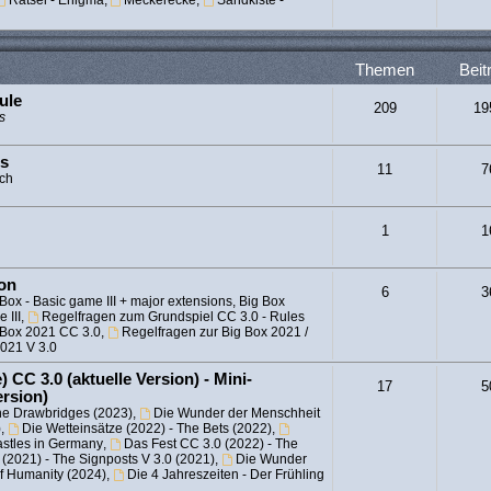
Rätsel - Enigma
,
Meckerecke
,
Sandkiste -
Themen
Beit
ule
209
19
s
es
11
7
sch
1
1
ion
6
3
Box - Basic game III + major extensions, Big Box
 III
,
Regelfragen zum Grundspiel CC 3.0 - Rules
 Box 2021 CC 3.0
,
Regelfragen zur Big Box 2021 /
2021 V 3.0
 CC 3.0 (aktuelle Version) - Mini-
17
5
ersion)
he Drawbridges (2023)
,
Die Wunder der Menschheit
)
,
Die Wetteinsätze (2022) - The Bets (2022)
,
astles in Germany
,
Das Fest CC 3.0 (2022) - The
(2021) - The Signposts V 3.0 (2021)
,
Die Wunder
of Humanity (2024)
,
Die 4 Jahreszeiten - Der Frühling