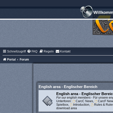
Willkomme
Schnellzugriff
FAQ
Regeln
Kontakt
Portal
Forum
English area - Englischer Bereich
English area - Englischer Berei
For our english members
- Für unsere eng
Unterforen:
CarcC News
,
CarcF New
Spielbox
,
Introduction
,
Rules & Rule
download area