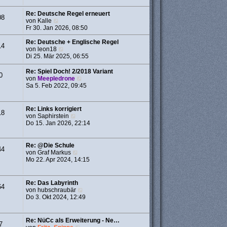
a
r
g
B
Re: Deutsche Regel erneuert
08
e
N
von
Kalle
i
e
Fr 30. Jan 2026, 08:50
t
u
r
e
Re: Deutsche + Englische Regel
14
a
s
N
von
leon18
g
t
e
Di 25. Mär 2025, 06:55
e
u
r
e
Re: Spiel Doch! 2/2018 Variant
0
B
s
N
von
Meepledrone
e
t
e
Sa 5. Feb 2022, 09:45
i
e
u
t
r
e
r
B
s
Re: Links korrigiert
18
a
e
t
N
von
Saphirstein
g
i
e
e
Do 15. Jan 2026, 22:14
t
r
u
r
B
e
a
e
s
Re: @Die Schule
g
44
i
t
N
von
Graf Markus
t
e
e
Mo 22. Apr 2024, 14:15
r
r
u
a
B
e
g
e
s
Re: Das Labyrinth
64
i
t
N
von
hubschraubär
t
e
e
Do 3. Okt 2024, 12:49
r
r
u
a
B
e
g
e
s
Re: NüCc als Erweiterung - Ne…
i
7
t