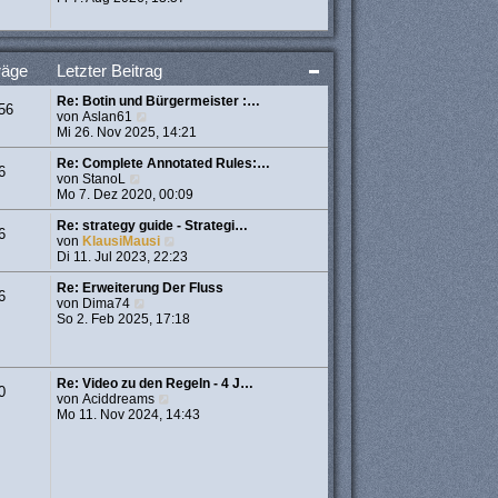
a
e
u
g
r
e
B
s
e
t
räge
Letzter Beitrag
i
e
t
r
Re: Botin und Bürgermeister :…
r
B
56
N
von
Aslan61
a
e
e
Mi 26. Nov 2025, 14:21
g
i
u
t
e
Re: Complete Annotated Rules:…
r
6
N
s
von
StanoL
a
e
t
Mo 7. Dez 2020, 00:09
g
u
e
e
r
Re: strategy guide - Strategi…
6
s
B
N
von
KlausiMausi
t
e
e
Di 11. Jul 2023, 22:23
e
i
u
r
t
e
Re: Erweiterung Der Fluss
6
B
N
r
s
von
Dima74
e
e
a
t
So 2. Feb 2025, 17:18
i
u
g
e
t
e
r
r
s
B
a
t
e
Re: Video zu den Regeln - 4 J…
0
g
e
i
N
von
Aciddreams
r
t
e
Mo 11. Nov 2024, 14:43
B
r
u
e
a
e
i
g
s
t
t
r
e