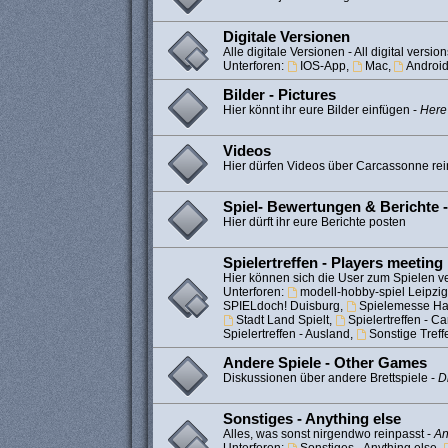
Digitale Versionen
Alle digitale Versionen - All digital version
Unterforen:
IOS-App
,
Mac
,
Androi
Bilder - Pictures
Hier könnt ihr eure Bilder einfügen -
Here
Videos
Hier dürfen Videos über Carcassonne rei
Spiel- Bewertungen & Berichte 
Hier dürft ihr eure Berichte posten
Spielertreffen - Players meeting
Hier können sich die User zum Spielen ve
Unterforen:
modell-hobby-spiel Leipzig
SPIELdoch! Duisburg
,
Spielemesse H
Stadt Land Spielt
,
Spielertreffen - 
Spielertreffen - Ausland
,
Sonstige Treff
Andere Spiele - Other Games
Diskussionen über andere Brettspiele -
D
Sonstiges - Anything else
Alles, was sonst nirgendwo reinpasst -
An