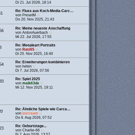
g
i
t
e
Di 21. Jul 2026, 18:14
t
e
u
r
r
e
Re: Fluss aus Koch-Media-Carc…
61
a
B
N
s
von
PresetM
g
e
e
t
Do 20. Nov 2025, 21:43
i
u
e
t
e
r
Re: Meine neueste Anschaffung
56
r
s
B
N
von
AntonAuerbach
a
t
e
e
Mi 22. Jul 2026, 17:55
g
e
i
u
r
t
e
Re: Meepleart Portraits
8
B
r
N
s
von
Ratz65
e
a
e
t
Di 25. Nov 2025, 16:40
i
g
u
e
t
e
r
Re: Erweiterungen kombinieren
54
r
N
s
B
von
helen
a
e
t
e
Di 7. Jul 2026, 07:56
g
u
e
i
e
r
t
Re: Spiel 2025
83
s
B
N
r
von
maik63de
t
e
e
a
Mi 12. Nov 2025, 19:11
e
i
u
g
r
t
e
B
r
s
e
a
t
i
g
e
Re: Ähnliche Spiele wie Carca…
20
t
r
N
von
izscream
r
B
e
Do 6. Aug 2026, 07:52
a
e
u
g
i
e
Re: Geburtstage...
23
t
s
N
von
Charlie-66
r
t
e
Fr 7. Aug 2026, 13:57