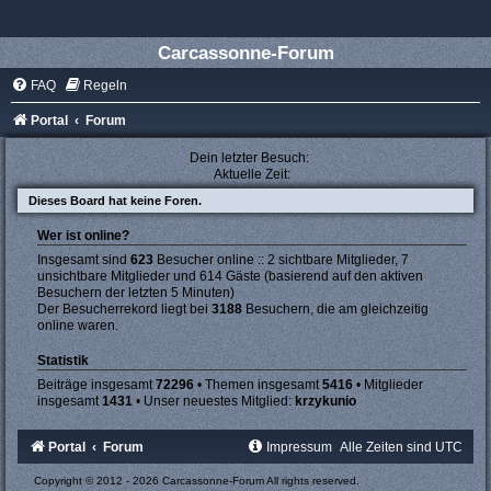
Carcassonne-Forum
FAQ
Regeln
Portal
Forum
Dein letzter Besuch:
Aktuelle Zeit:
Dieses Board hat keine Foren.
Wer ist online?
Insgesamt sind
623
Besucher online :: 2 sichtbare Mitglieder, 7
unsichtbare Mitglieder und 614 Gäste (basierend auf den aktiven
Besuchern der letzten 5 Minuten)
Der Besucherrekord liegt bei
3188
Besuchern, die am gleichzeitig
online waren.
Statistik
Beiträge insgesamt
72296
• Themen insgesamt
5416
• Mitglieder
insgesamt
1431
• Unser neuestes Mitglied:
krzykunio
Portal
Forum
Impressum
Alle Zeiten sind
UTC
Copyright © 2012 - 2026 Carcassonne-Forum All rights reserved.