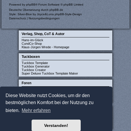
Powered by
phpBB
® Forum Software © phpBB Limited
Deutsche Übersetzung durch
phpBB.de
Style: Silver-Blue by Joyce&Luna
phpBB-Style-Design
Datenschutz
|
Nutzungsbedingungen
Verlag, Shop, CoT & Autor
Hans-im-Glück
CundCo-Shop
Klaus-Jürgen Wrede - Homepage
Tuckboxen
Tuckbox Template
Tuckbox Generator
Tuckbox Creator
Super Deluxe Tuckbox Template Maker
Foren
Carcassonne-Forum (deutsch)
CarcassonneCentral (englisch)
Diese Website nutzt Cookies, um dir den
Carcassonne Latvija (lettisch)
Carcassonne CZ (tschechisch)
bestmöglichen Komfort bei der Nutzung zu
Sonstige Seiten
bieten.
Mehr erfahren
JCloisterZone
Gesellschaftsspieler gesucht
WikiCarpedia
Verstanden!
BoardGameGeek