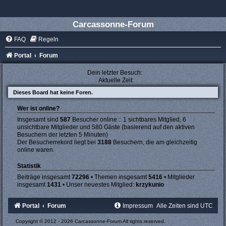
Carcassonne-Forum
FAQ
Regeln
Portal
Forum
Dein letzter Besuch:
Aktuelle Zeit:
Dieses Board hat keine Foren.
Wer ist online?
Insgesamt sind
587
Besucher online :: 1 sichtbares Mitglied, 6
unsichtbare Mitglieder und 580 Gäste (basierend auf den aktiven
Besuchern der letzten 5 Minuten)
Der Besucherrekord liegt bei
3188
Besuchern, die am gleichzeitig
online waren.
Statistik
Beiträge insgesamt
72296
• Themen insgesamt
5416
• Mitglieder
insgesamt
1431
• Unser neuestes Mitglied:
krzykunio
Portal
Forum
Impressum
Alle Zeiten sind
UTC
Copyright © 2012 - 2026 Carcassonne-Forum All rights reserved.