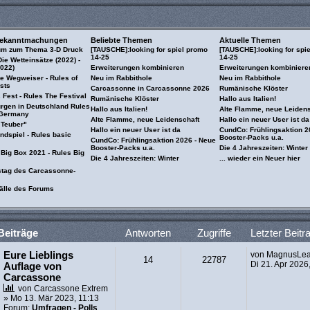
Bekanntmachungen
Beliebte Themen
Aktuelle Themen
um zum Thema 3-D Druck
[TAUSCHE]:looking for spiel promo
[TAUSCHE]:looking for spi
14-25
14-25
ie Wetteinsätze (2022) -
2022)
Erweiterungen kombinieren
Erweiterungen kombiniere
Ie Wegweiser - Rules of
Neu im Rabbithole
Neu im Rabbithole
sts
Carcassonne in Carcassonne 2026
Rumänische Klöster
Fest - Rules The Festival
Rumänische Klöster
Hallo aus Italien!
urgen in Deutschland Rules
Hallo aus Italien!
Alte Flamme, neue Leidens
 Germany
Alte Flamme, neue Leidenschaft
Hallo ein neuer User ist da
 Teuber"
Hallo ein neuer User ist da
CundCo: Frühlingsaktion 2
ndspiel - Rules basic
Booster-Packs u.a.
CundCo: Frühlingsaktion 2026 - Neue
Booster-Packs u.a.
Die 4 Jahreszeiten: Winter
 Big Box 2021 - Rules Big
Die 4 Jahreszeiten: Winter
... wieder ein Neuer hier
stag des Carcassonne-
älle des Forums
Beiträge
Antworten
Zugriffe
Letzter Beitr
Eure Lieblings
von
MagnusLe
14
22787
Di 21. Apr 2026
Auflage von
Carcassone
von
Carcassone Extrem
» Mo 13. Mär 2023, 11:13
Forum:
Umfragen - Polls