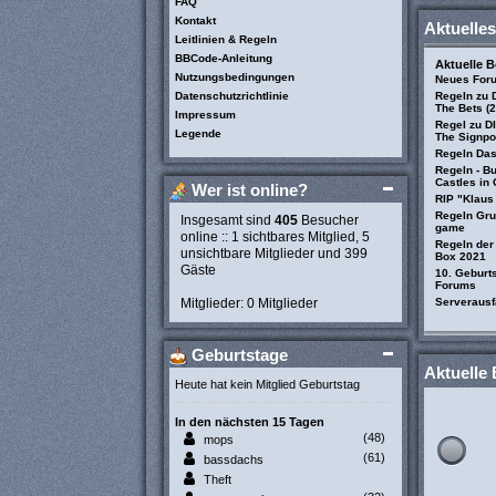
FAQ
Kontakt
Aktuelles
Leitlinien & Regeln
BBCode-Anleitung
Aktuelle 
Nutzungsbedingungen
Neues For
Datenschutzrichtlinie
Regeln zu D
The Bets (
Impressum
Regel zu D
Legende
The Signpo
Regeln Das 
Regeln - B
Castles in
Wer ist online?
RIP "Klaus
Regeln Gru
Insgesamt sind
405
Besucher
game
online :: 1 sichtbares Mitglied, 5
Regeln der
unsichtbare Mitglieder und 399
Box 2021
Gäste
10. Geburt
Forums
Mitglieder: 0 Mitglieder
Serverausf
Geburtstage
Aktuelle 
Heute hat kein Mitglied Geburtstag
In den nächsten 15 Tagen
(48)
mops
(61)
bassdachs
Theft