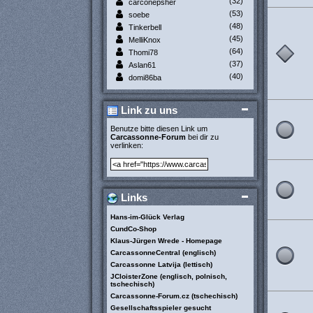
(32)
carconepsher
(53)
soebe
(48)
Tinkerbell
(45)
MelliKnox
(64)
Thomi78
(37)
Aslan61
(40)
domi86ba
Link zu uns
Benutze bitte diesen Link um
Carcassonne-Forum
bei dir zu
verlinken:
Links
Hans-im-Glück Verlag
CundCo-Shop
Klaus-Jürgen Wrede - Homepage
CarcassonneCentral (englisch)
Carcassonne Latvija (lettisch)
JCloisterZone (englisch, polnisch,
tschechisch)
Carcassonne-Forum.cz (tschechisch)
Gesellschaftsspieler gesucht