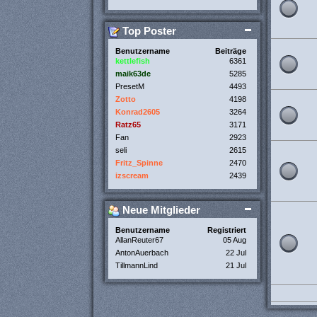
Top Poster
Benutzername
Beiträge
kettlefish
6361
maik63de
5285
PresetM
4493
Zotto
4198
Konrad2605
3264
Ratz65
3171
Fan
2923
seli
2615
Fritz_Spinne
2470
izscream
2439
Neue Mitglieder
Benutzername
Registriert
AllanReuter67
05 Aug
AntonAuerbach
22 Jul
TillmannLind
21 Jul