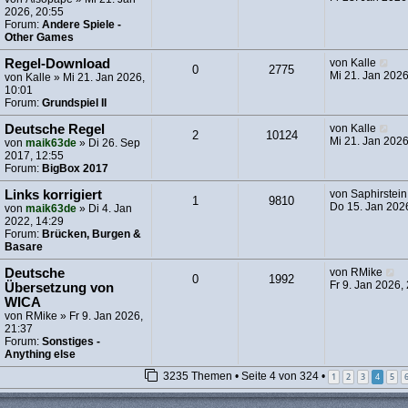
e
u
2026, 20:55
i
e
Forum:
Andere Spiele -
t
s
Other Games
r
t
a
e
N
Regel-Download
von
Kalle
0
2775
g
r
e
Mi 21. Jan 2026
von
Kalle
» Mi 21. Jan 2026,
B
u
10:01
e
e
Forum:
Grundspiel II
i
s
t
t
N
Deutsche Regel
von
Kalle
2
10124
r
e
e
Mi 21. Jan 2026
von
maik63de
» Di 26. Sep
a
r
u
2017, 12:55
g
B
e
Forum:
BigBox 2017
e
s
i
t
Links korrigiert
von
Saphirstein
1
9810
t
e
Do 15. Jan 202
von
maik63de
» Di 4. Jan
r
r
2022, 14:29
a
B
Forum:
Brücken, Burgen &
g
e
Basare
i
t
N
Deutsche
von
RMike
0
1992
r
e
Fr 9. Jan 2026,
Übersetzung von
a
u
WICA
g
e
von
RMike
» Fr 9. Jan 2026,
s
21:37
t
Forum:
Sonstiges -
e
Anything else
r
B
3235 Themen • Seite
4
von
324
•
1
2
3
4
5
e
i