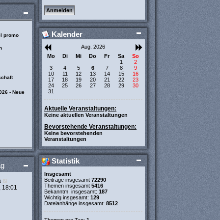
Kalender
el promo
Aug. 2026
n
Mo
Di
Mi
Do
Fr
Sa
So
1
2
3
4
5
6
7
8
9
10
11
12
13
14
15
16
chaft
17
18
19
20
21
22
23
24
25
26
27
28
29
30
31
026 - Neue
Aktuelle Veranstaltungen:
Keine aktuellen Veranstaltungen
Bevorstehende Veranstaltungen:
Keine bevorstehenden
Veranstaltungen
Statistik
ag
Insgesamt
N
Beiträge insgesamt
72290
a
Themen insgesamt
5416
e
, 18:01
Bekanntm. insgesamt:
187
u
Wichtig insgesamt:
129
e
Dateianhänge insgesamt:
8512
s
t