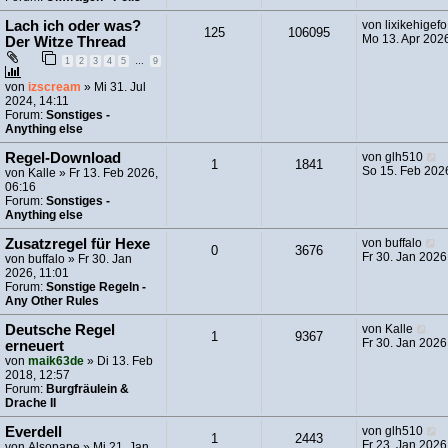
Lach ich oder was?
von
lixikehigefo
125
106095
Mo 13. Apr 202
Der Witze Thread
1
2
3
4
5
…
9
von
izscream
» Mi 31. Jul
2024, 14:11
Forum:
Sonstiges -
Anything else
N
Regel-Download
von
glh510
1
1841
e
So 15. Feb 202
von
Kalle
» Fr 13. Feb 2026,
u
06:16
e
Forum:
Sonstiges -
s
Anything else
t
e
N
Zusatzregel für Hexe
von
buffalo
0
3676
r
e
Fr 30. Jan 2026
von
buffalo
» Fr 30. Jan
B
u
2026, 11:01
e
e
Forum:
Sonstige Regeln -
i
s
Any Other Rules
t
t
r
e
N
Deutsche Regel
von
Kalle
1
9367
a
r
e
Fr 30. Jan 2026
erneuert
g
B
u
von
maik63de
» Di 13. Feb
e
e
2018, 12:57
i
s
Forum:
Burgfräulein &
t
t
Drache II
r
e
a
r
N
Everdell
von
glh510
1
2443
g
B
e
Fr 23. Jan 2026
von
Alsopape
» Mi 21. Jan