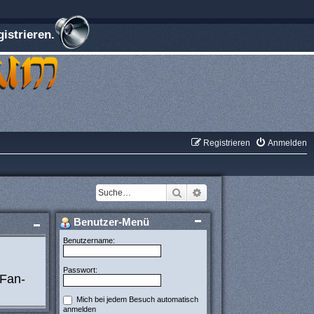
istrieren.
Registrieren
Anmelden
Suche
Erweiterte Suche
Benutzer-Menü
Benutzername:
Passwort:
 Fan-
Mich bei jedem Besuch automatisch
anmelden