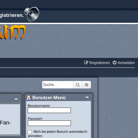
istrieren.
Registrieren
Anmelden
Suche
Erweiterte Suche
Benutzer-Menü
Benutzername:
Passwort:
 Fan-
Mich bei jedem Besuch automatisch
anmelden