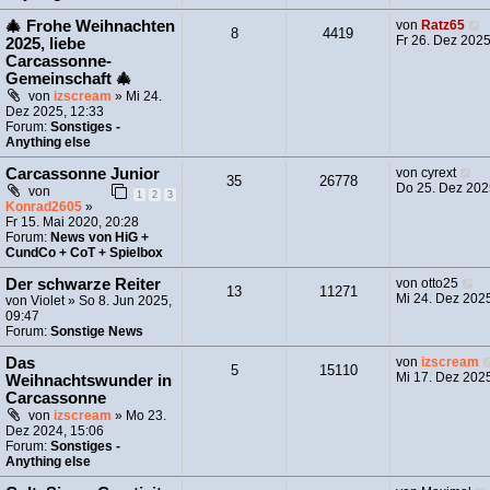
🎄 Frohe Weihnachten
von
Ratz65
8
4419
e
Fr 26. Dez 2025
2025, liebe
u
Carcassonne-
e
Gemeinschaft 🎄
s
von
izscream
» Mi 24.
t
Dez 2025, 12:33
e
Forum:
Sonstiges -
r
Anything else
e
N
Carcassonne Junior
von
cyrext
i
35
26778
e
Do 25. Dez 202
von
t
1
2
3
u
Konrad2605
»
r
e
Fr 15. Mai 2020, 20:28
a
s
Forum:
News von HiG +
g
t
CundCo + CoT + Spielbox
e
r
N
Der schwarze Reiter
von
otto25
13
11271
B
e
Mi 24. Dez 202
von
Violet
» So 8. Jun 2025,
e
u
09:47
i
e
Forum:
Sonstige News
t
s
r
t
Das
von
izscream
5
15110
a
e
Mi 17. Dez 202
Weihnachtswunder in
g
r
Carcassonne
B
von
izscream
» Mo 23.
e
Dez 2024, 15:06
i
Forum:
Sonstiges -
t
Anything else
r
a