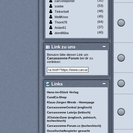
(32)
carconepsher
(53)
soebe
(48)
Tinkerbell
(45)
MelliKnox
(64)
Thomi78
(37)
Aslan61
(40)
domi86ba
Link zu uns
Benutze bitte diesen Link um
Carcassonne-Forum
bei dir zu
verlinken:
Links
Hans-im-Glück Verlag
CundCo-Shop
Klaus-Jürgen Wrede - Homepage
CarcassonneCentral (englisch)
Carcassonne Latvija (lettisch)
JCloisterZone (englisch, polnisch,
tschechisch)
Carcassonne-Forum.cz (tschechisch)
Gesellschaftsspieler gesucht