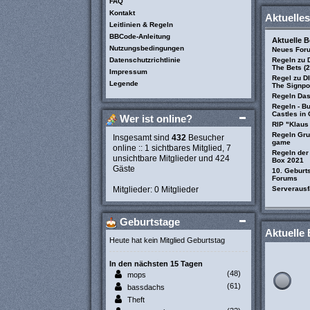
FAQ
Kontakt
Aktuelles
Leitlinien & Regeln
BBCode-Anleitung
Aktuelle 
Nutzungsbedingungen
Neues For
Datenschutzrichtlinie
Regeln zu D
The Bets (
Impressum
Regel zu D
Legende
The Signpo
Regeln Das 
Regeln - B
Castles in
Wer ist online?
RIP "Klaus
Regeln Gru
Insgesamt sind
432
Besucher
game
online :: 1 sichtbares Mitglied, 7
Regeln der
unsichtbare Mitglieder und 424
Box 2021
Gäste
10. Geburt
Forums
Mitglieder: 0 Mitglieder
Serverausf
Geburtstage
Aktuelle 
Heute hat kein Mitglied Geburtstag
In den nächsten 15 Tagen
(48)
mops
(61)
bassdachs
Theft