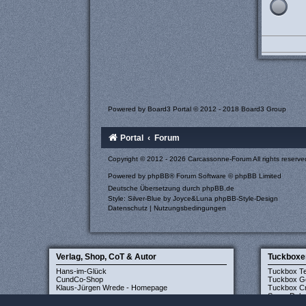
Powered by
Board3 Portal
© 2012 - 2018 Board3 Group
Portal
Forum
Copyright © 2012 - 2026 Carcassonne-Forum All rights reserve
Powered by
phpBB
® Forum Software © phpBB Limited
Deutsche Übersetzung durch
phpBB.de
Style: Silver-Blue by Joyce&Luna
phpBB-Style-Design
Datenschutz
|
Nutzungsbedingungen
Verlag, Shop, CoT & Autor
Tuckboxe
Hans-im-Glück
Tuckbox T
CundCo-Shop
Tuckbox G
Klaus-Jürgen Wrede - Homepage
Tuckbox Cr
Super Delu