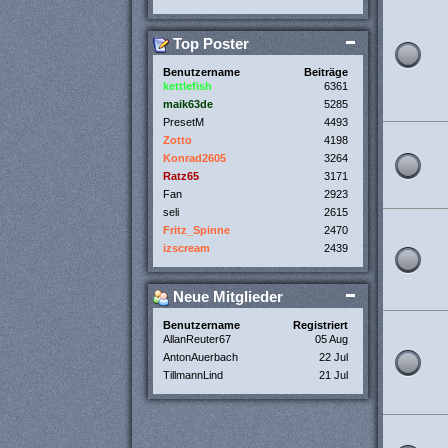
Top Poster
Benutzername
Beiträge
kettlefish
6361
maik63de
5285
PresetM
4493
Zotto
4198
Konrad2605
3264
Ratz65
3171
Fan
2923
seli
2615
Fritz_Spinne
2470
izscream
2439
Neue Mitglieder
Benutzername
Registriert
AllanReuter67
05 Aug
AntonAuerbach
22 Jul
TillmannLind
21 Jul