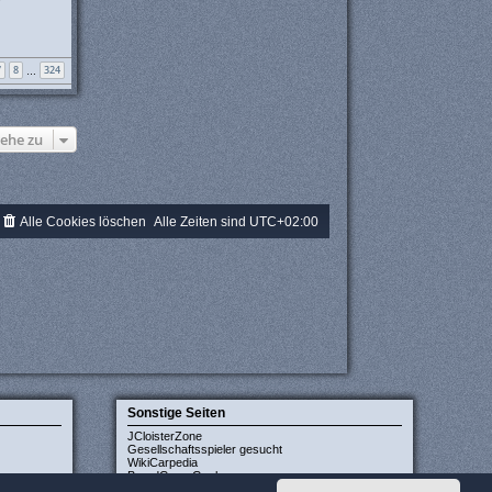
u
e
s
t
7
8
324
e
…
r
B
e
i
ehe zu
t
r
a
g
Alle Cookies löschen
Alle Zeiten sind
UTC+02:00
Sonstige Seiten
JCloisterZone
Gesellschaftsspieler gesucht
WikiCarpedia
BoardGameGeek