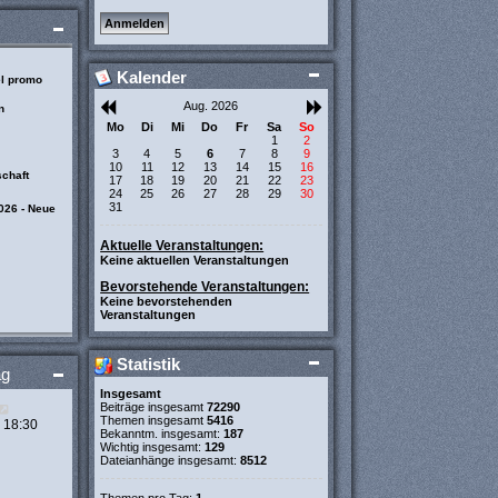
Kalender
el promo
Aug. 2026
n
Mo
Di
Mi
Do
Fr
Sa
So
1
2
3
4
5
6
7
8
9
10
11
12
13
14
15
16
chaft
17
18
19
20
21
22
23
24
25
26
27
28
29
30
31
026 - Neue
Aktuelle Veranstaltungen:
Keine aktuellen Veranstaltungen
Bevorstehende Veranstaltungen:
Keine bevorstehenden
Veranstaltungen
Statistik
ag
Insgesamt
N
Beiträge insgesamt
72290
Themen insgesamt
5416
e
 18:30
Bekanntm. insgesamt:
187
u
Wichtig insgesamt:
129
e
Dateianhänge insgesamt:
8512
s
t