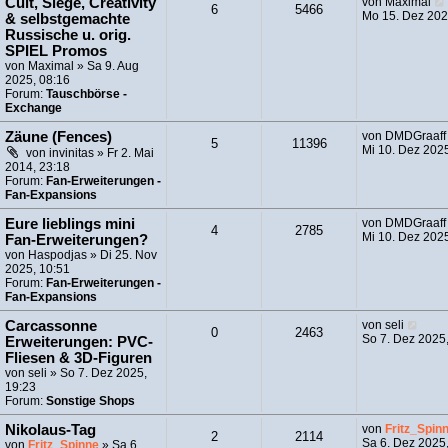
Cult, Siege, Creativity
von
Maximal
g
6
5466
Mo 15. Dez 202
& selbstgemachte
Russische u. orig.
SPIEL Promos
von
Maximal
» Sa 9. Aug
2025, 08:16
Forum:
Tauschbörse -
Exchange
Zäune (Fences)
von
DMDGraaff
5
11396
Mi 10. Dez 202
von
invinitas
» Fr 2. Mai
2014, 23:18
Forum:
Fan-Erweiterungen -
Fan-Expansions
Eure lieblings mini
von
DMDGraaff
4
2785
Mi 10. Dez 202
Fan-Erweiterungen?
von
Haspodjas
» Di 25. Nov
2025, 10:51
Forum:
Fan-Erweiterungen -
Fan-Expansions
N
Carcassonne
von
seli
0
2463
e
So 7. Dez 2025
Erweiterungen: PVC-
u
Fliesen & 3D-Figuren
e
von
seli
» So 7. Dez 2025,
s
19:23
t
Forum:
Sonstige Shops
e
r
Nikolaus-Tag
von
Fritz_Spin
2
2114
B
Sa 6. Dez 2025,
von
Fritz_Spinne
» Sa 6.