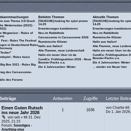
Bekanntmachungen
Beliebte Themen
Aktuelle Themen
um zum Thema 3-D Druck
[TAUSCHE]:looking for spiel promo
[TAUSCHE]:looking for spi
14-25
14-25
ie Wetteinsätze (2022) -
2022)
Erweiterungen kombinieren
Erweiterungen kombiniere
Ie Wegweiser - Rules of
Neu im Rabbithole
Neu im Rabbithole
sts
Carcassonne in Carcassonne 2026
Rumänische Klöster
Fest - Rules The Festival
Rumänische Klöster
Hallo aus Italien!
urgen in Deutschland Rules
Hallo aus Italien!
Alte Flamme, neue Leidens
 Germany
Alte Flamme, neue Leidenschaft
Hallo ein neuer User ist da
 Teuber"
Hallo ein neuer User ist da
CundCo: Frühlingsaktion 2
ndspiel - Rules basic
Booster-Packs u.a.
CundCo: Frühlingsaktion 2026 - Neue
Booster-Packs u.a.
Die 4 Jahreszeiten: Winter
 Big Box 2021 - Rules Big
Die 4 Jahreszeiten: Winter
... wieder ein Neuer hier
stag des Carcassonne-
älle des Forums
Beiträge
Antworten
Zugriffe
Letzter Beitr
Einen Guten Rutsch
von
Charlie-66
1
1636
Do 1. Jan 2026,
ins neue Jahr 2026
von
seli
» Mi 31. Dez
2025, 21:15
Forum:
Sonstiges -
Anything else