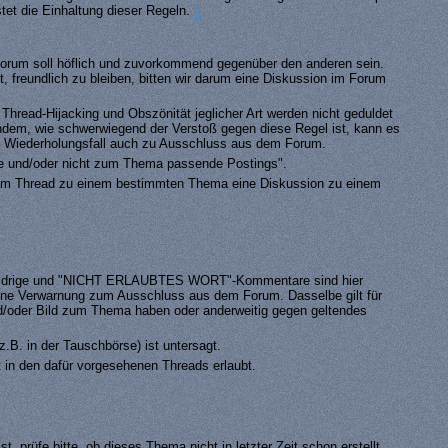
stet die Einhaltung dieser Regeln.
#
Forum soll höflich und zuvorkommend gegenüber den anderen sein.
 freundlich zu bleiben, bitten wir darum eine Diskussion im Forum
Thread-Hijacking und Obszönität jeglicher Art werden nicht geduldet
hdem, wie schwerwiegend der Verstoß gegen diese Regel ist, kann es
Wiederholungsfall auch zu Ausschluss aus dem Forum.
se und/oder nicht zum Thema passende Postings".
inem Thread zu einem bestimmten Thema eine Diskussion zu einem
swidrige und "NICHT ERLAUBTES WORT"-Kommentare sind hier
ohne Verwarnung zum Ausschluss aus dem Forum. Dasselbe gilt für
und/oder Bild zum Thema haben oder anderweitig gegen geltendes
.B. in der Tauschbörse) ist untersagt.
t in den dafür vorgesehenen Threads erlaubt.
t, prüfe bitte, ob dieses Thema nicht in letzter Zeit schon erstellt