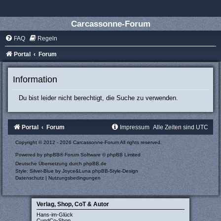
Carcassonne-Forum
FAQ
Regeln
Portal
Forum
Information
Du bist leider nicht berechtigt, die Suche zu verwenden.
Portal
Forum
Impressum
Alle Zeiten sind
UTC
Copyright © 2012 - 2026 Carcassonne-Forum All rights reserved.
Powered by
phpBB
® Forum Software © phpBB Limited
Deutsche Übersetzung durch
phpBB.de
Style: Silver-Blue by Joyce&Luna
phpBB-Style-Design
Datenschutz
|
Nutzungsbedingungen
Verlag, Shop, CoT & Autor
Hans-im-Glück
CundCo-Shop