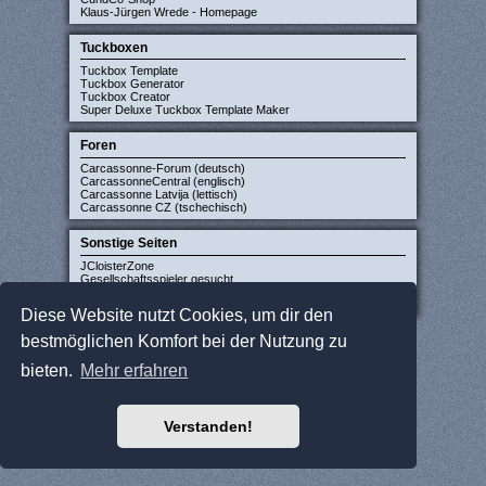
Klaus-Jürgen Wrede - Homepage
Tuckboxen
Tuckbox Template
Tuckbox Generator
Tuckbox Creator
Super Deluxe Tuckbox Template Maker
Foren
Carcassonne-Forum (deutsch)
CarcassonneCentral (englisch)
Carcassonne Latvija (lettisch)
Carcassonne CZ (tschechisch)
Sonstige Seiten
JCloisterZone
Gesellschaftsspieler gesucht
WikiCarpedia
BoardGameGeek
Diese Website nutzt Cookies, um dir den
bestmöglichen Komfort bei der Nutzung zu
bieten.
Mehr erfahren
Verstanden!