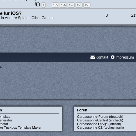
1
155
156
157
158
159
…
e für iOS?
3
21
 in
Andere Spiele - Other Games
Kontakt
Impressum
d.
n
Foren
emplate
Carcassonne-Forum (deutsch)
enerator
CarcassonneCentral (englisch)
eator
Carcassonne Latvija (lettisch)
xe Tuckbox Template Maker
Carcassonne CZ (tschechisch)