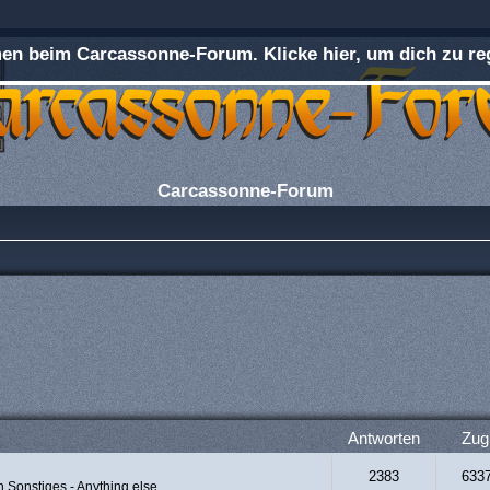
n beim Carcassonne-Forum. Klicke hier, um dich zu reg
Carcassonne-Forum
Antworten
Zugr
2383
633
in
Sonstiges - Anything else