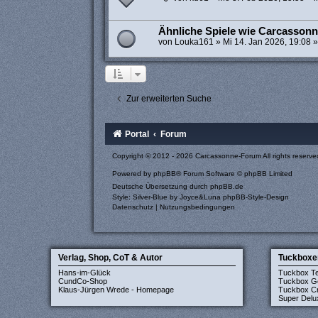
Ähnliche Spiele wie Carcassonn
von
Louka161
»
Mi 14. Jan 2026, 19:08
»
Zur erweiterten Suche
Portal
Forum
Copyright © 2012 - 2026 Carcassonne-Forum All rights reserve
Powered by
phpBB
® Forum Software © phpBB Limited
Deutsche Übersetzung durch
phpBB.de
Style: Silver-Blue by Joyce&Luna
phpBB-Style-Design
Datenschutz
|
Nutzungsbedingungen
Verlag, Shop, CoT & Autor
Tuckboxe
Hans-im-Glück
Tuckbox T
CundCo-Shop
Tuckbox G
Klaus-Jürgen Wrede - Homepage
Tuckbox Cr
Super Delu