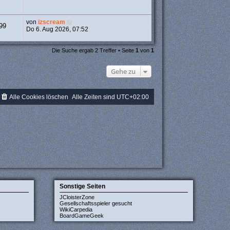
von
izscream
99
Do 6. Aug 2026, 07:52
Die Suche ergab 2 Treffer • Seite
1
von
1
Gehe zu
Alle Cookies löschen
Alle Zeiten sind
UTC+02:00
Sonstige Seiten
JCloisterZone
Gesellschaftsspieler gesucht
WikiCarpedia
BoardGameGeek