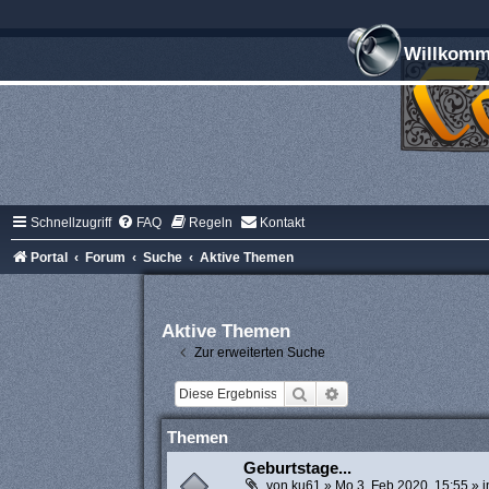
Willkomme
Schnellzugriff
FAQ
Regeln
Kontakt
Portal
Forum
Suche
Aktive Themen
Aktive Themen
Zur erweiterten Suche
Suche
Erweiterte Suche
Themen
Geburtstage...
von
ku61
»
Mo 3. Feb 2020, 15:55
» 