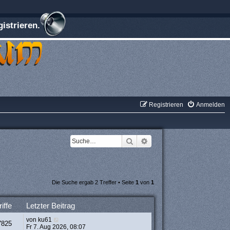
istrieren.
Registrieren
Anmelden
Suche
Erweiterte Suche
Die Suche ergab 2 Treffer • Seite
1
von
1
iffe
Letzter Beitrag
von
ku61
7825
Fr 7. Aug 2026, 08:07