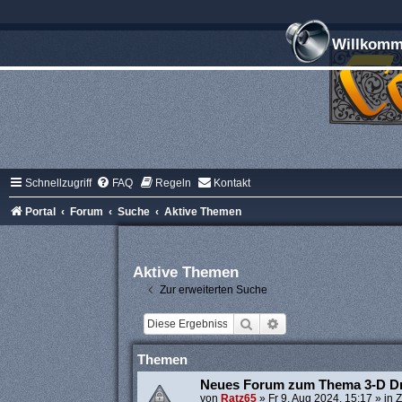
Willkomme
Schnellzugriff
FAQ
Regeln
Kontakt
Portal
Forum
Suche
Aktive Themen
Aktive Themen
Zur erweiterten Suche
Suche
Erweiterte Suche
Themen
Neues Forum zum Thema 3-D D
von
Ratz65
»
Fr 9. Aug 2024, 15:17
» in
Z