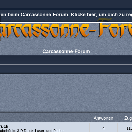
n beim Carcassonne-Forum. Klicke hier, um dich zu reg
Carcassonne-Forum
Antworten
Zugr
ruck
4
11
ubehör im 3-D Druck, Laser- und Plotter