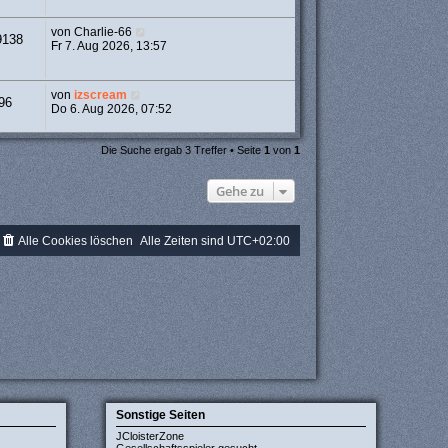
von
Charlie-66
9138
Fr 7. Aug 2026, 13:57
von
izscream
96
Do 6. Aug 2026, 07:52
Die Suche ergab 3 Treffer • Seite
1
von
1
Gehe zu
Alle Cookies löschen
Alle Zeiten sind
UTC+02:00
Sonstige Seiten
JCloisterZone