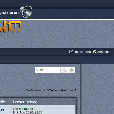
istrieren.
Registrieren
Anmelden
Suche
Erweiterte Suche
Die Suche ergab 3 Treffer • Seite
1
von
1
iffe
Letzter Beitrag
von
maik63de
387
Fr 7. Aug 2026, 22:36