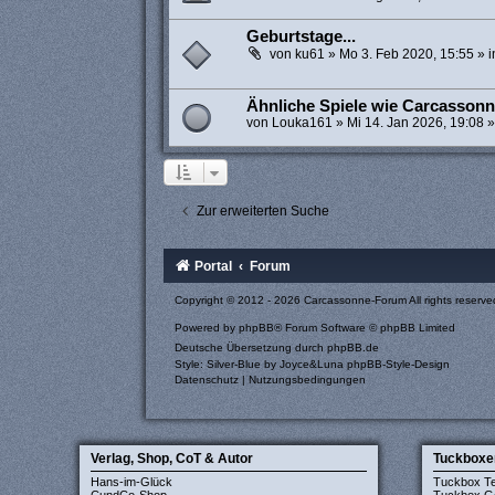
Geburtstage...
von
ku61
»
Mo 3. Feb 2020, 15:55
» 
Ähnliche Spiele wie Carcassonn
von
Louka161
»
Mi 14. Jan 2026, 19:08
»
Zur erweiterten Suche
Portal
Forum
Copyright © 2012 - 2026 Carcassonne-Forum All rights reserve
Powered by
phpBB
® Forum Software © phpBB Limited
Deutsche Übersetzung durch
phpBB.de
Style: Silver-Blue by Joyce&Luna
phpBB-Style-Design
Datenschutz
|
Nutzungsbedingungen
Verlag, Shop, CoT & Autor
Tuckboxe
Hans-im-Glück
Tuckbox T