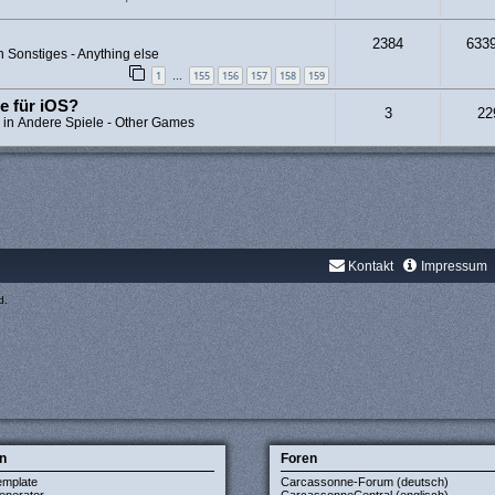
2384
633
in
Sonstiges - Anything else
1
155
156
157
158
159
…
e für iOS?
3
22
 in
Andere Spiele - Other Games
Kontakt
Impressum
d.
n
Foren
emplate
Carcassonne-Forum (deutsch)