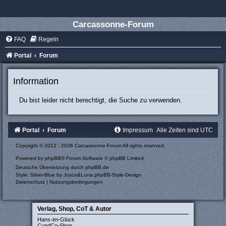
Carcassonne-Forum
FAQ
Regeln
Portal
Forum
Information
Du bist leider nicht berechtigt, die Suche zu verwenden.
Portal
Forum
Impressum
Alle Zeiten sind
UTC
Copyright © 2012 - 2026 Carcassonne-Forum All rights reserved.
Powered by
phpBB
® Forum Software © phpBB Limited
Deutsche Übersetzung durch
phpBB.de
Style: Silver-Blue by Joyce&Luna
phpBB-Style-Design
Datenschutz
|
Nutzungsbedingungen
Verlag, Shop, CoT & Autor
Hans-im-Glück
CundCo-Shop