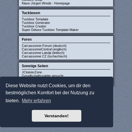
Klaus-Jürgen Wrede - Homepage
Tuckboxen
Tuckbox Template
Tuckbox Generator
Tuckbox Creator
Super Deluxe Tuckbox Template Maker
Foren
Carcassonne-Forum (deutsch)
CarcassonneCentral (englisch)
Carcassonne Latvija (lettisch)
Carcassonne CZ (tschechisch)
Sonstige Seiten
JCloisterZone
Gesellschaftsspieler gesucht
WikiCarpedia
BoardGameGeek
Diese Website nutzt Cookies, um dir den
bestmöglichen Komfort bei der Nutzung zu
bieten.
Mehr erfahren
Verstanden!