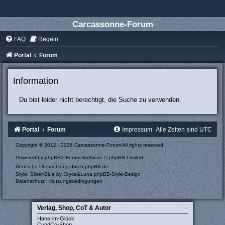
Carcassonne-Forum
FAQ
Regeln
Portal
Forum
Information
Du bist leider nicht berechtigt, die Suche zu verwenden.
Portal
Forum
Impressum
Alle Zeiten sind
UTC
Copyright © 2012 - 2026 Carcassonne-Forum All rights reserved.
Powered by
phpBB
® Forum Software © phpBB Limited
Deutsche Übersetzung durch
phpBB.de
Style: Silver-Blue by Joyce&Luna
phpBB-Style-Design
Datenschutz
|
Nutzungsbedingungen
Verlag, Shop, CoT & Autor
Hans-im-Glück
CundCo-Shop