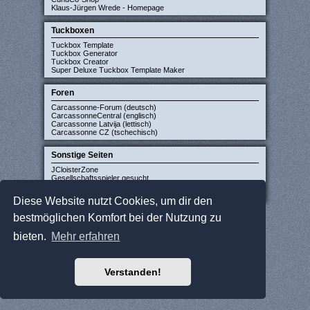
Klaus-Jürgen Wrede - Homepage
Tuckboxen
Tuckbox Template
Tuckbox Generator
Tuckbox Creator
Super Deluxe Tuckbox Template Maker
Foren
Carcassonne-Forum (deutsch)
CarcassonneCentral (englisch)
Carcassonne Latvija (lettisch)
Carcassonne CZ (tschechisch)
Sonstige Seiten
JCloisterZone
Gesellschaftsspieler gesucht
WikiCarpedia
BoardGameGeek
Diese Website nutzt Cookies, um dir den
bestmöglichen Komfort bei der Nutzung zu
bieten.
Mehr erfahren
Verstanden!