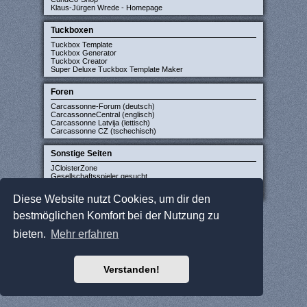
Klaus-Jürgen Wrede - Homepage
Tuckboxen
Tuckbox Template
Tuckbox Generator
Tuckbox Creator
Super Deluxe Tuckbox Template Maker
Foren
Carcassonne-Forum (deutsch)
CarcassonneCentral (englisch)
Carcassonne Latvija (lettisch)
Carcassonne CZ (tschechisch)
Sonstige Seiten
JCloisterZone
Gesellschaftsspieler gesucht
WikiCarpedia
BoardGameGeek
Diese Website nutzt Cookies, um dir den
bestmöglichen Komfort bei der Nutzung zu
bieten.
Mehr erfahren
Verstanden!