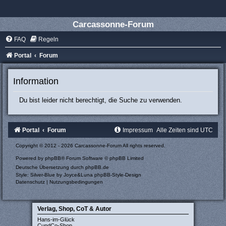
Carcassonne-Forum
FAQ
Regeln
Portal
Forum
Information
Du bist leider nicht berechtigt, die Suche zu verwenden.
Portal
Forum
Impressum
Alle Zeiten sind
UTC
Copyright © 2012 - 2026 Carcassonne-Forum All rights reserved.
Powered by
phpBB
® Forum Software © phpBB Limited
Deutsche Übersetzung durch
phpBB.de
Style: Silver-Blue by Joyce&Luna
phpBB-Style-Design
Datenschutz
|
Nutzungsbedingungen
Verlag, Shop, CoT & Autor
Hans-im-Glück
CundCo-Shop