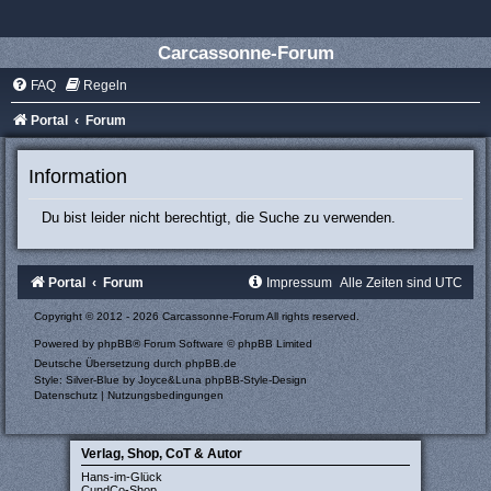
Carcassonne-Forum
FAQ
Regeln
Portal
Forum
Information
Du bist leider nicht berechtigt, die Suche zu verwenden.
Portal
Forum
Impressum
Alle Zeiten sind
UTC
Copyright © 2012 - 2026 Carcassonne-Forum All rights reserved.
Powered by
phpBB
® Forum Software © phpBB Limited
Deutsche Übersetzung durch
phpBB.de
Style: Silver-Blue by Joyce&Luna
phpBB-Style-Design
Datenschutz
|
Nutzungsbedingungen
Verlag, Shop, CoT & Autor
Hans-im-Glück
CundCo-Shop