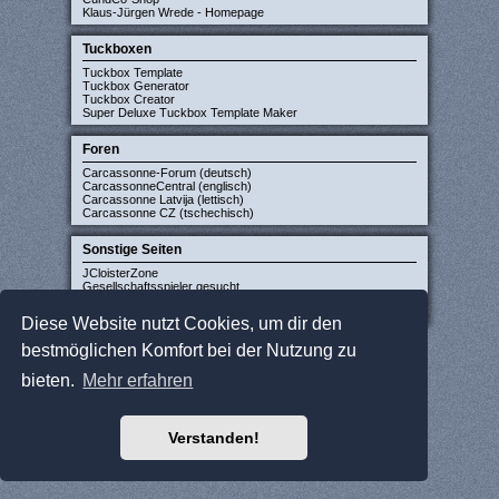
Klaus-Jürgen Wrede - Homepage
Tuckboxen
Tuckbox Template
Tuckbox Generator
Tuckbox Creator
Super Deluxe Tuckbox Template Maker
Foren
Carcassonne-Forum (deutsch)
CarcassonneCentral (englisch)
Carcassonne Latvija (lettisch)
Carcassonne CZ (tschechisch)
Sonstige Seiten
JCloisterZone
Gesellschaftsspieler gesucht
WikiCarpedia
BoardGameGeek
Diese Website nutzt Cookies, um dir den
bestmöglichen Komfort bei der Nutzung zu
bieten.
Mehr erfahren
Verstanden!