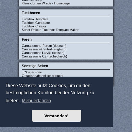
Klaus-Jürgen Wrede - Homepage
Tuckboxen
Tuckbox Template
Tuckbox Generator
Tuckbox Creator
Super Deluxe Tuckbox Template Maker
Foren
Carcassonne-Forum (deutsch)
CarcassonneCentral (englisch)
Carcassonne Latvija (lettisch)
Carcassonne CZ (tschechisch)
Sonstige Seiten
JCloisterZone
Gesellschaftsspieler gesucht
WikiCarpedia
BoardGameGeek
Diese Website nutzt Cookies, um dir den
bestmöglichen Komfort bei der Nutzung zu
bieten.
Mehr erfahren
Verstanden!