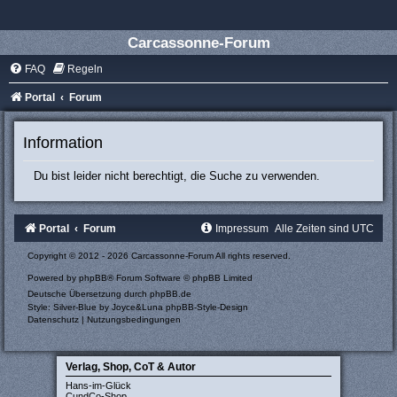
Carcassonne-Forum
FAQ
Regeln
Portal
Forum
Information
Du bist leider nicht berechtigt, die Suche zu verwenden.
Portal
Forum
Impressum
Alle Zeiten sind
UTC
Copyright © 2012 - 2026 Carcassonne-Forum All rights reserved.
Powered by
phpBB
® Forum Software © phpBB Limited
Deutsche Übersetzung durch
phpBB.de
Style: Silver-Blue by Joyce&Luna
phpBB-Style-Design
Datenschutz
|
Nutzungsbedingungen
Verlag, Shop, CoT & Autor
Hans-im-Glück
CundCo-Shop