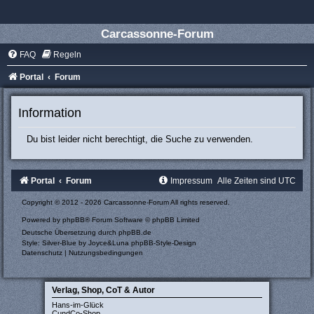
Carcassonne-Forum
FAQ
Regeln
Portal
Forum
Information
Du bist leider nicht berechtigt, die Suche zu verwenden.
Portal
Forum
Impressum
Alle Zeiten sind
UTC
Copyright © 2012 - 2026 Carcassonne-Forum All rights reserved.
Powered by
phpBB
® Forum Software © phpBB Limited
Deutsche Übersetzung durch
phpBB.de
Style: Silver-Blue by Joyce&Luna
phpBB-Style-Design
Datenschutz
|
Nutzungsbedingungen
Verlag, Shop, CoT & Autor
Hans-im-Glück
CundCo-Shop