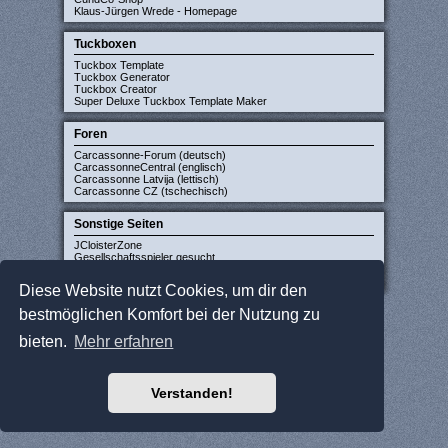
Klaus-Jürgen Wrede - Homepage
Tuckboxen
Tuckbox Template
Tuckbox Generator
Tuckbox Creator
Super Deluxe Tuckbox Template Maker
Foren
Carcassonne-Forum (deutsch)
CarcassonneCentral (englisch)
Carcassonne Latvija (lettisch)
Carcassonne CZ (tschechisch)
Sonstige Seiten
JCloisterZone
Gesellschaftsspieler gesucht
WikiCarpedia
BoardGameGeek
Diese Website nutzt Cookies, um dir den
bestmöglichen Komfort bei der Nutzung zu
bieten.
Mehr erfahren
Verstanden!