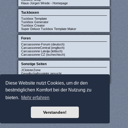
Klaus-Jürgen Wrede - Homepage
Tuckboxen
Tuckbox Template
Tuckbox Generator
Tuckbox Creator
Super Deluxe Tuckbox Template Maker
Foren
Carcassonne-Forum (deutsch)
CarcassonneCentral (englisch)
Carcassonne Latvija (lettisch)
Carcassonne CZ (tschechisch)
Sonstige Seiten
JCloisterZone
Gesellschaftsspieler gesucht
WikiCarpedia
BoardGameGeek
Diese Website nutzt Cookies, um dir den
bestmöglichen Komfort bei der Nutzung zu
bieten.
Mehr erfahren
Verstanden!