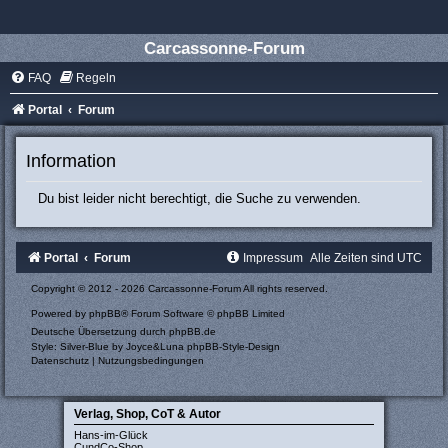
Carcassonne-Forum
FAQ
Regeln
Portal
Forum
Information
Du bist leider nicht berechtigt, die Suche zu verwenden.
Portal
Forum
Impressum
Alle Zeiten sind
UTC
Copyright © 2012 - 2026 Carcassonne-Forum All rights reserved.
Powered by
phpBB
® Forum Software © phpBB Limited
Deutsche Übersetzung durch
phpBB.de
Style: Silver-Blue by Joyce&Luna
phpBB-Style-Design
Datenschutz
|
Nutzungsbedingungen
Verlag, Shop, CoT & Autor
Hans-im-Glück
CundCo-Shop