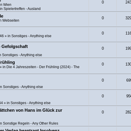
e
0
24
in Wien
in
Spielertreffen - Ausland
de
0
32
in
Webseiten
0
11
:46
» in
Sonstiges - Anything else
e Gefolgschaft
0
19
in
Sonstiges - Anything else
Frühling
0
13
» in
Die 4 Jahreszeiten - Der Frühling (2024) - The
0
69
in
Sonstiges - Anything else
0
95
44
» in
Sonstiges - Anything else
ättchen von Hans im Glück zur
0
28
in
Sonstige Regeln - Any Other Rules
er Verlag beantragt Insolvenz