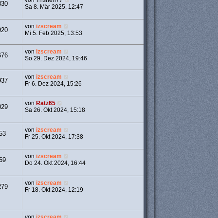
von
Trishen77
330
Sa 8. Mär 2025, 12:47
von
izscream
920
Mi 5. Feb 2025, 13:53
von
izscream
676
So 29. Dez 2024, 19:46
von
izscream
937
Fr 6. Dez 2024, 15:26
von
Ratz65
029
Sa 26. Okt 2024, 15:18
von
izscream
53
Fr 25. Okt 2024, 17:38
von
izscream
69
Do 24. Okt 2024, 16:44
von
izscream
279
Fr 18. Okt 2024, 12:19
von
izscream