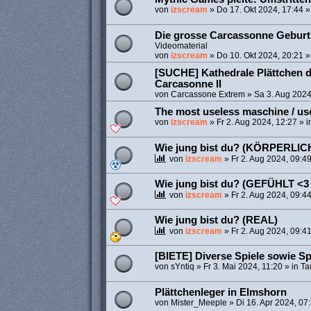
von
izscream
»
Do 17. Okt 2024, 17:44
»
Die grosse Carcassonne Geburts
Videomaterial
von
izscream
»
Do 10. Okt 2024, 20:21
»
[SUCHE] Kathedrale Plättchen d
Carcasonne II
von
Carcassone Extrem
»
Sa 3. Aug 2024
The most useless maschine / us
von
izscream
»
Fr 2. Aug 2024, 12:27
» i
Wie jung bist du? (KÖRPERLI
von
izscream
»
Fr 2. Aug 2024, 09:4
Wie jung bist du? (GEFÜHLT <3 
von
izscream
»
Fr 2. Aug 2024, 09:4
Wie jung bist du? (REAL)
von
izscream
»
Fr 2. Aug 2024, 09:4
[BIETE] Diverse Spiele sowie S
von
sYntiq
»
Fr 3. Mai 2024, 11:20
» in
Ta
Plättchenleger in Elmshorn
von
Mister_Meeple
»
Di 16. Apr 2024, 07