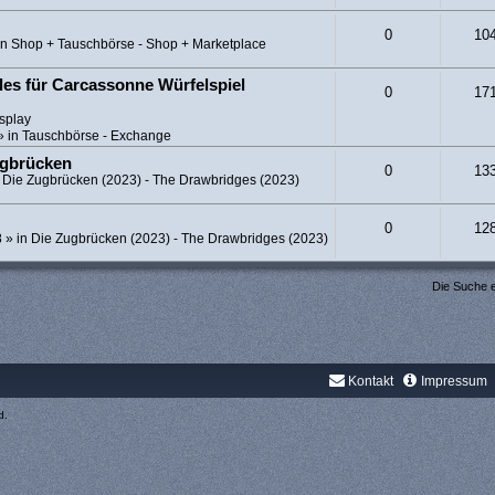
0
10
in
Shop + Tauschbörse - Shop + Marketplace
es für Carcassonne Würfelspiel
0
17
splay
» in
Tauschbörse - Exchange
ugbrücken
0
13
n
Die Zugbrücken (2023) - The Drawbridges (2023)
0
12
8
» in
Die Zugbrücken (2023) - The Drawbridges (2023)
Die Suche 
Kontakt
Impressum
d.