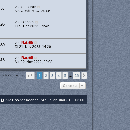
von
danielsrb
427
Mo 4. Mär 2024, 20:06
von
Bigboss
196
Di 5. Dez 2023, 19:42
von
Ratz65
389
Di 21. Nov 2023, 14:20
von
Ratz65
818
Mo 20. Nov 2023, 20:08
Seite
1
von
26
1
2
3
4
5
26
Nächste
ergab 771 Treffer
…
Gehe zu
Alle Cookies löschen
Alle Zeiten sind
UTC+02:00