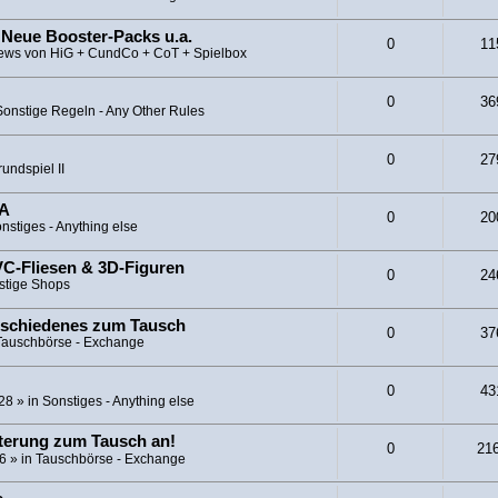
 Neue Booster-Packs u.a.
0
11
ews von HiG + CundCo + CoT + Spielbox
0
36
Sonstige Regeln - Any Other Rules
0
27
undspiel II
CA
0
20
nstiges - Anything else
C-Fliesen & 3D-Figuren
0
24
stige Shops
rschiedenes zum Tausch
0
37
Tauschbörse - Exchange
0
43
:28
» in
Sonstiges - Anything else
iterung zum Tausch an!
0
21
26
» in
Tauschbörse - Exchange