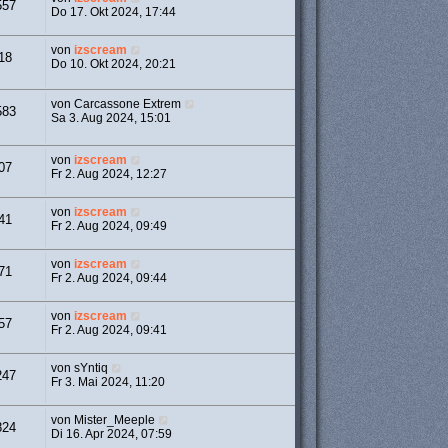
557
Do 17. Okt 2024, 17:44
von
izscream
18
Do 10. Okt 2024, 20:21
von
Carcassone Extrem
583
Sa 3. Aug 2024, 15:01
von
izscream
07
Fr 2. Aug 2024, 12:27
von
izscream
41
Fr 2. Aug 2024, 09:49
von
izscream
71
Fr 2. Aug 2024, 09:44
von
izscream
57
Fr 2. Aug 2024, 09:41
von
sYntiq
247
Fr 3. Mai 2024, 11:20
von
Mister_Meeple
824
Di 16. Apr 2024, 07:59