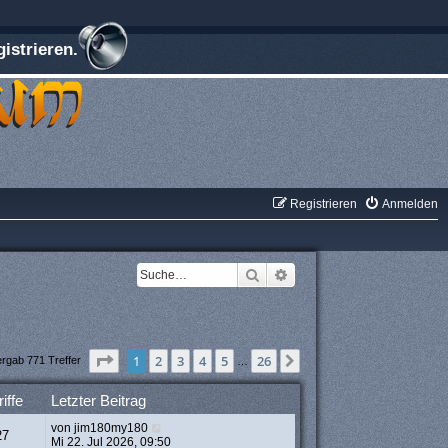
istrieren.
Registrieren
Anmelden
Suche
Erweiterte Suche
Seite
1
von
26
1
2
3
4
5
26
Nächste
ergab 771 Treffer
…
iffe
Letzter Beitrag
von
jim180my180
27
Mi 22. Jul 2026, 09:50