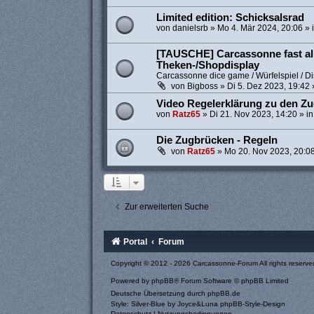
Limited edition: Schicksalsrad
von
danielsrb
»
Mo 4. Mär 2024, 20:06
» 
[TAUSCHE] Carcassonne fast all
Theken-/Shopdisplay
Carcassonne dice game / Würfelspiel / Di
von
Bigboss
»
Di 5. Dez 2023, 19:42
Video Regelerklärung zu den Z
von
Ratz65
»
Di 21. Nov 2023, 14:20
» i
Die Zugbrücken - Regeln
von
Ratz65
»
Mo 20. Nov 2023, 20:0
Zur erweiterten Suche
Portal
Forum
Copyright © 2012 - 2026 Carcassonne-Forum All rights reserve
Powered by
phpBB
® Forum Software © phpBB Limited
Deutsche Übersetzung durch
phpBB.de
Style: Silver-Blue by Joyce&Luna
phpBB-Style-Design
Datenschutz
|
Nutzungsbedingungen