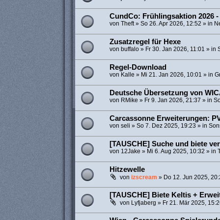
CundCo: Frühlingsaktion 2026 -
von
Theft
»
So 26. Apr 2026, 12:52
» in
N
Zusatzregel für Hexe
von
buffalo
»
Fr 30. Jan 2026, 11:01
» in
Regel-Download
von
Kalle
»
Mi 21. Jan 2026, 10:01
» in
Gr
Deutsche Übersetzung von WI
von
RMike
»
Fr 9. Jan 2026, 21:37
» in
So
Carcassonne Erweiterungen: PV
von
seli
»
So 7. Dez 2025, 19:23
» in
Son
[TAUSCHE] Suche und biete ve
von
12Jake
»
Mi 6. Aug 2025, 10:32
» in
Hitzewelle
von
izscream
»
Do 12. Jun 2025, 20
[TAUSCHE] Biete Keltis + Erwe
von
Lyfjaberg
»
Fr 21. Mär 2025, 15: