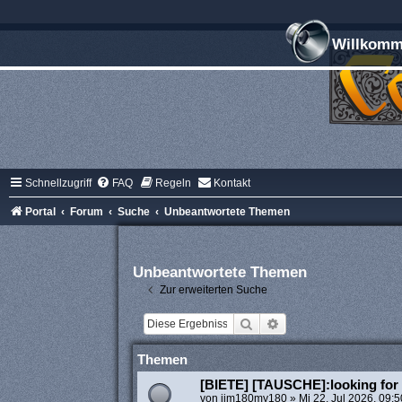
Willkomme
Schnellzugriff
FAQ
Regeln
Kontakt
Portal
Forum
Suche
Unbeantwortete Themen
Unbeantwortete Themen
Zur erweiterten Suche
Suche
Erweiterte Suche
Themen
[BIETE] [TAUSCHE]:looking for 
von
jim180my180
»
Mi 22. Jul 2026, 09:5