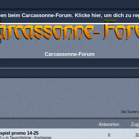
n beim Carcassonne-Forum. Klicke hier, um dich zu reg
Carcassonne-Forum
Die Suche 
Antworten
Zugr
spiel promo 14-25
0
3
0
» in
Tauschbörse - Exchange