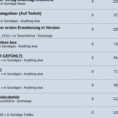
0
11
 in
Sonstige News
tagsfeier (Auf Twitch)
0
57
 in
Sonstiges - Anything else
er ersten Erweiterung in Version
0
10
, 15:01
» in
Tauschbörse - Exchange
eless box
0
71
n
Sonstiges - Anything else
CH GEFÜHLT)
0
81
9
» in
Sonstiges - Anything else
)
0
71
4
» in
Sonstiges - Anything else
0
55
1
» in
Sonstiges - Anything else
pielzubehör
0
11
uschbörse - Exchange
0
11
:59
» in
Sonstige Treffen