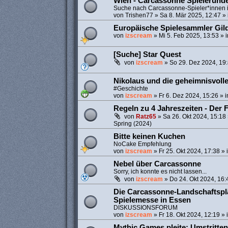
Wien - Carcassonne Spielerund
Suche nach Carcassonne-Spieler*innen 
von
Trishen77
»
Sa 8. Mär 2025, 12:47
» 
Europäische Spielesammler Gil
von
izscream
»
Mi 5. Feb 2025, 13:53
» 
[Suche] Star Quest
von
izscream
»
So 29. Dez 2024, 19
Nikolaus und die geheimnisvoll
#Geschichte
von
izscream
»
Fr 6. Dez 2024, 15:26
» 
Regeln zu 4 Jahreszeiten - Der 
von
Ratz65
»
Sa 26. Okt 2024, 15:18
Spring (2024)
Bitte keinen Kuchen
NoCake Empfehlung
von
izscream
»
Fr 25. Okt 2024, 17:38
» 
Nebel über Carcassonne
Sorry, ich konnte es nicht lassen...
von
izscream
»
Do 24. Okt 2024, 16:
Die Carcassonne-Landschaftspl
Spielemesse in Essen
DISKUSSIONSFORUM
von
izscream
»
Fr 18. Okt 2024, 12:19
» 
Mythic Games pleite: Umstritten