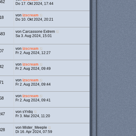
562
Do 17. Okt 2024, 17:44
von
izscream
18
Do 10. Okt 2024, 20:21
von
Carcassone Extrem
583
Sa 3. Aug 2024, 15:01
von
izscream
07
Fr 2. Aug 2024, 12:27
von
izscream
42
Fr 2. Aug 2024, 09:49
von
izscream
71
Fr 2. Aug 2024, 09:44
von
izscream
58
Fr 2. Aug 2024, 09:41
von
sYntiq
247
Fr 3. Mai 2024, 11:20
von
Mister_Meeple
828
Di 16. Apr 2024, 07:59