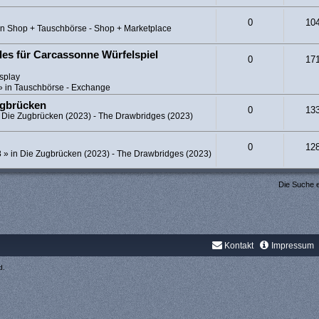
0
10
in
Shop + Tauschbörse - Shop + Marketplace
es für Carcassonne Würfelspiel
0
17
splay
» in
Tauschbörse - Exchange
ugbrücken
0
13
n
Die Zugbrücken (2023) - The Drawbridges (2023)
0
12
8
» in
Die Zugbrücken (2023) - The Drawbridges (2023)
Die Suche 
Kontakt
Impressum
d.