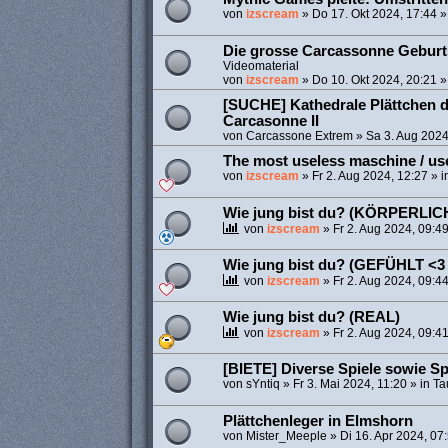
von
izscream
»
Do 17. Okt 2024, 17:44
»
Die grosse Carcassonne Geburts
Videomaterial
von
izscream
»
Do 10. Okt 2024, 20:21
»
[SUCHE] Kathedrale Plättchen d
Carcasonne II
von
Carcassone Extrem
»
Sa 3. Aug 2024
The most useless maschine / us
von
izscream
»
Fr 2. Aug 2024, 12:27
» i
Wie jung bist du? (KÖRPERLI
von
izscream
»
Fr 2. Aug 2024, 09:4
Wie jung bist du? (GEFÜHLT <3 
von
izscream
»
Fr 2. Aug 2024, 09:4
Wie jung bist du? (REAL)
von
izscream
»
Fr 2. Aug 2024, 09:4
[BIETE] Diverse Spiele sowie S
von
sYntiq
»
Fr 3. Mai 2024, 11:20
» in
Ta
Plättchenleger in Elmshorn
von
Mister_Meeple
»
Di 16. Apr 2024, 07