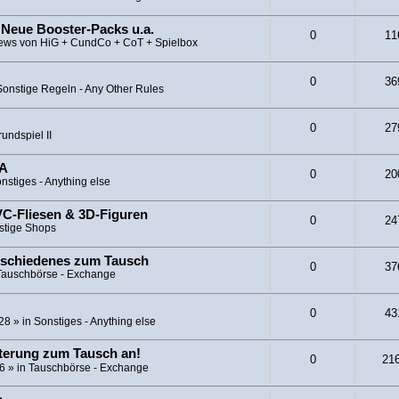
 Neue Booster-Packs u.a.
0
11
ews von HiG + CundCo + CoT + Spielbox
0
36
Sonstige Regeln - Any Other Rules
0
27
undspiel II
CA
0
20
nstiges - Anything else
C-Fliesen & 3D-Figuren
0
24
stige Shops
rschiedenes zum Tausch
0
37
Tauschbörse - Exchange
0
43
:28
» in
Sonstiges - Anything else
iterung zum Tausch an!
0
21
26
» in
Tauschbörse - Exchange