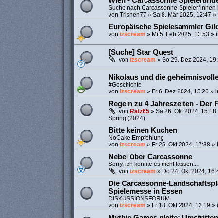
Wien - Carcassonne Spielerund
Suche nach Carcassonne-Spieler*innen 
von
Trishen77
»
Sa 8. Mär 2025, 12:47
» 
Europäische Spielesammler Gil
von
izscream
»
Mi 5. Feb 2025, 13:53
» 
[Suche] Star Quest
von
izscream
»
So 29. Dez 2024, 19
Nikolaus und die geheimnisvoll
#Geschichte
von
izscream
»
Fr 6. Dez 2024, 15:26
» 
Regeln zu 4 Jahreszeiten - Der 
von
Ratz65
»
Sa 26. Okt 2024, 15:18
Spring (2024)
Bitte keinen Kuchen
NoCake Empfehlung
von
izscream
»
Fr 25. Okt 2024, 17:38
» 
Nebel über Carcassonne
Sorry, ich konnte es nicht lassen...
von
izscream
»
Do 24. Okt 2024, 16:
Die Carcassonne-Landschaftspl
Spielemesse in Essen
DISKUSSIONSFORUM
von
izscream
»
Fr 18. Okt 2024, 12:19
» 
Mythic Games pleite: Umstritten