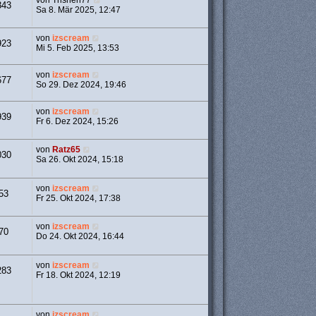
von
Trishen77
343
Sa 8. Mär 2025, 12:47
von
izscream
923
Mi 5. Feb 2025, 13:53
von
izscream
677
So 29. Dez 2024, 19:46
von
izscream
939
Fr 6. Dez 2024, 15:26
von
Ratz65
030
Sa 26. Okt 2024, 15:18
von
izscream
53
Fr 25. Okt 2024, 17:38
von
izscream
70
Do 24. Okt 2024, 16:44
von
izscream
283
Fr 18. Okt 2024, 12:19
von
izscream