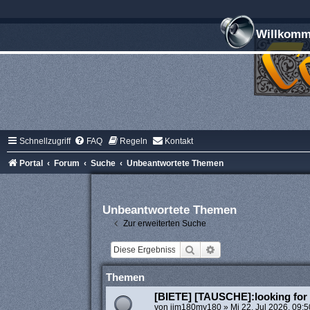
Willkomme
Schnellzugriff
FAQ
Regeln
Kontakt
Portal
Forum
Suche
Unbeantwortete Themen
Unbeantwortete Themen
Zur erweiterten Suche
Suche
Erweiterte Suche
Themen
[BIETE] [TAUSCHE]:looking for 
von
jim180my180
»
Mi 22. Jul 2026, 09:5