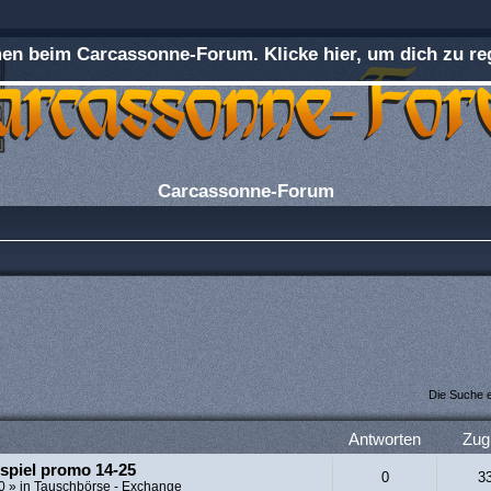
n beim Carcassonne-Forum. Klicke hier, um dich zu reg
Carcassonne-Forum
Die Suche 
Antworten
Zugr
spiel promo 14-25
0
3
0
» in
Tauschbörse - Exchange