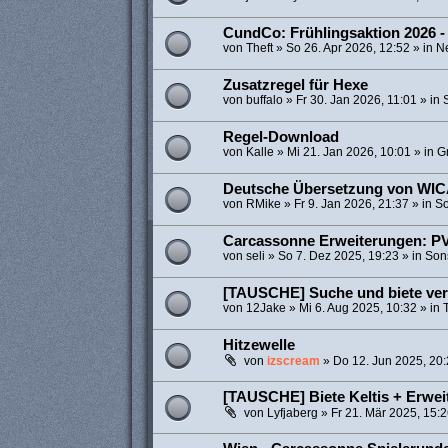
CundCo: Frühlingsaktion 2026 -
von
Theft
»
So 26. Apr 2026, 12:52
» in
N
Zusatzregel für Hexe
von
buffalo
»
Fr 30. Jan 2026, 11:01
» in
Regel-Download
von
Kalle
»
Mi 21. Jan 2026, 10:01
» in
Gr
Deutsche Übersetzung von WI
von
RMike
»
Fr 9. Jan 2026, 21:37
» in
So
Carcassonne Erweiterungen: PV
von
seli
»
So 7. Dez 2025, 19:23
» in
Son
[TAUSCHE] Suche und biete ve
von
12Jake
»
Mi 6. Aug 2025, 10:32
» in
Hitzewelle
von
izscream
»
Do 12. Jun 2025, 20
[TAUSCHE] Biete Keltis + Erwe
von
Lyfjaberg
»
Fr 21. Mär 2025, 15: