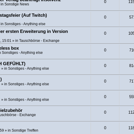
0
11
 in
Sonstige News
tagsfeier (Auf Twitch)
0
57
 in
Sonstiges - Anything else
er ersten Erweiterung in Version
0
10
, 15:01
» in
Tauschbörse - Exchange
eless box
0
71
n
Sonstiges - Anything else
CH GEFÜHLT)
0
81
9
» in
Sonstiges - Anything else
)
0
71
4
» in
Sonstiges - Anything else
0
55
1
» in
Sonstiges - Anything else
pielzubehör
0
11
uschbörse - Exchange
0
11
:59
» in
Sonstige Treffen