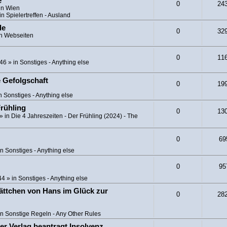
e
0
24
in Wien
in
Spielertreffen - Ausland
de
0
32
in
Webseiten
0
11
:46
» in
Sonstiges - Anything else
e Gefolgschaft
0
19
in
Sonstiges - Anything else
Frühling
0
13
» in
Die 4 Jahreszeiten - Der Frühling (2024) - The
0
69
in
Sonstiges - Anything else
0
95
44
» in
Sonstiges - Anything else
ättchen von Hans im Glück zur
0
28
in
Sonstige Regeln - Any Other Rules
er Verlag beantragt Insolvenz