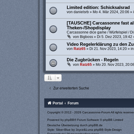
Limited edition: Schicksalsrad
von
danielsrb
»
Mo 4. Mär 2024, 20:06
» 
[TAUSCHE] Carcassonne fast all
Theken-/Shopdisplay
Carcassonne dice game / Würfelspiel / Di
von
Bigboss
»
Di 5. Dez 2023, 19:42
Video Regelerklärung zu den Z
von
Ratz65
»
Di 21. Nov 2023, 14:20
» i
Die Zugbrücken - Regeln
von
Ratz65
»
Mo 20. Nov 2023, 20:0
Zur erweiterten Suche
Portal
Forum
Copyright © 2012 - 2026 Carcassonne-Forum All rights reserve
Powered by
phpBB
® Forum Software © phpBB Limited
Deutsche Übersetzung durch
phpBB.de
Style: Silver-Blue by Joyce&Luna
phpBB-Style-Design
Datenschutz
|
Nutzungsbedingungen