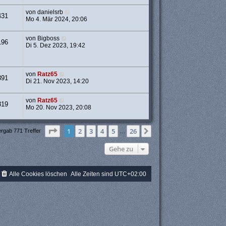
von
danielsrb
431
Mo 4. Mär 2024, 20:06
von
Bigboss
196
Di 5. Dez 2023, 19:42
von
Ratz65
391
Di 21. Nov 2023, 14:20
von
Ratz65
819
Mo 20. Nov 2023, 20:08
Seite
1
von
26
1
2
3
4
5
26
Nächste
ergab 771 Treffer
…
Gehe zu
Alle Cookies löschen
Alle Zeiten sind
UTC+02:00