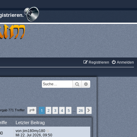
istrieren.
Registrieren
Anmelden
Suche
Erweiterte Suche
Seite
1
von
26
1
2
3
4
5
26
Nächste
ergab 771 Treffer
…
iffe
Letzter Beitrag
von
jim180my180
30
Mi 22. Jul 2026, 09:50