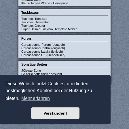
Klaus-Jürgen Wrede - Homepage
Tuckboxen
Tuckbox Template
Tuckbox Generator
Tuckbox Creator
Super Deluxe Tuckbox Template Maker
Foren
Carcassonne-Forum (deutsch)
CarcassonneCentral (englisch)
Carcassonne Latvija (lettisch)
Carcassonne CZ (tschechisch)
Sonstige Seiten
JCloisterZone
Gesellschaftsspieler gesucht
WikiCarpedia
BoardGameGeek
Diese Website nutzt Cookies, um dir den
bestmöglichen Komfort bei der Nutzung zu
bieten.
Mehr erfahren
Verstanden!