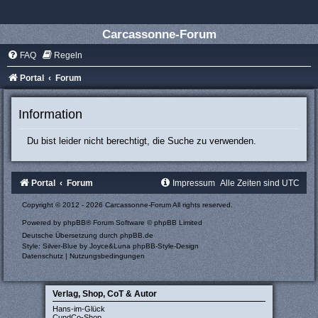
Carcassonne-Forum
FAQ
Regeln
Portal
Forum
Information
Du bist leider nicht berechtigt, die Suche zu verwenden.
Portal
Forum
Impressum
Alle Zeiten sind
UTC
Copyright © 2012 - 2026 Carcassonne-Forum All rights reserved.
Powered by
phpBB
® Forum Software © phpBB Limited
Deutsche Übersetzung durch
phpBB.de
Style: Silver-Blue by Joyce&Luna
phpBB-Style-Design
Datenschutz
|
Nutzungsbedingungen
Verlag, Shop, CoT & Autor
Hans-im-Glück
CundCo-Shop