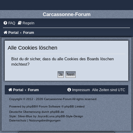
Carcassonne-Forum
FAQ
Regeln
Portal
Forum
Alle Cookies löschen
Bist du dir sicher, dass du alle Cookies des Boards löschen
möchtest?
Portal
Forum
Impressum
Alle Zeiten sind
UTC
Copyright © 2012 - 2026 Carcassonne-Forum All rights reserved.
Powered by
phpBB
® Forum Software © phpBB Limited
Deutsche Übersetzung durch
phpBB.de
Style: Silver-Blue by Joyce&Luna
phpBB-Style-Design
Datenschutz
|
Nutzungsbedingungen