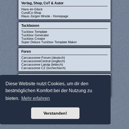
Verlag, Shop, CoT & Autor
Hans-im-Glück
CundCo-Shop
Klaus-Jürgen Wrede - Homepage
Tuckboxen
Tuckbox Template
Tuckbox Generator
Tuckbox Creator
Super Deluxe Tuckbox Template Maker
Foren
Carcassonne-Forum (deutsch)
CarcassonneCentral (englisch)
Carcassonne Latvija (lettisch)
Carcassonne CZ (tschechisch)
Sonstige Seiten
Diese Website nutzt Cookies, um dir den
JCloisterZone
Gesellschaftsspieler gesucht
bestmöglichen Komfort bei der Nutzung zu
WikiCarpedia
BoardGameGeek
bieten.
Mehr erfahren
Verstanden!