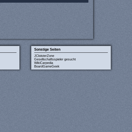
Sonstige Seiten
JCloisterZone
Gesellschaftsspieler gesucht
WikiCarpedia
BoardGameGeek