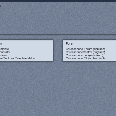
d.
n
Foren
emplate
Carcassonne-Forum (deutsch)
enerator
CarcassonneCentral (englisch)
eator
Carcassonne Latvija (lettisch)
xe Tuckbox Template Maker
Carcassonne CZ (tschechisch)