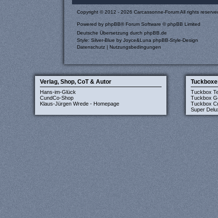
Copyright © 2012 - 2026 Carcassonne-Forum All rights reserve
Powered by
phpBB
® Forum Software © phpBB Limited
Deutsche Übersetzung durch
phpBB.de
Style: Silver-Blue by Joyce&Luna
phpBB-Style-Design
Datenschutz
|
Nutzungsbedingungen
Verlag, Shop, CoT & Autor
Tuckboxe
Hans-im-Glück
Tuckbox T
CundCo-Shop
Tuckbox G
Klaus-Jürgen Wrede - Homepage
Tuckbox Cr
Super Delu