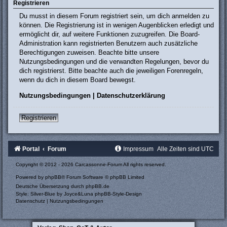
Registrieren
Du musst in diesem Forum registriert sein, um dich anmelden zu
können. Die Registrierung ist in wenigen Augenblicken erledigt und
ermöglicht dir, auf weitere Funktionen zuzugreifen. Die Board-
Administration kann registrierten Benutzern auch zusätzliche
Berechtigungen zuweisen. Beachte bitte unsere
Nutzungsbedingungen und die verwandten Regelungen, bevor du
dich registrierst. Bitte beachte auch die jeweiligen Forenregeln,
wenn du dich in diesem Board bewegst.
Nutzungsbedingungen
|
Datenschutzerklärung
Registrieren
Portal
Forum
Impressum
Alle Zeiten sind
UTC
Copyright © 2012 - 2026 Carcassonne-Forum All rights reserved.
Powered by
phpBB
® Forum Software © phpBB Limited
Deutsche Übersetzung durch
phpBB.de
Style: Silver-Blue by Joyce&Luna
phpBB-Style-Design
Datenschutz
|
Nutzungsbedingungen