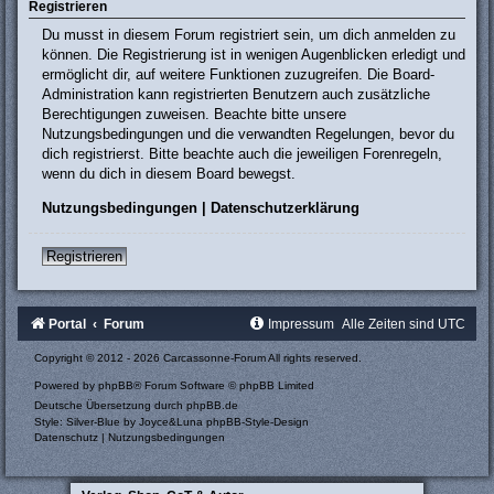
Registrieren
Du musst in diesem Forum registriert sein, um dich anmelden zu
können. Die Registrierung ist in wenigen Augenblicken erledigt und
ermöglicht dir, auf weitere Funktionen zuzugreifen. Die Board-
Administration kann registrierten Benutzern auch zusätzliche
Berechtigungen zuweisen. Beachte bitte unsere
Nutzungsbedingungen und die verwandten Regelungen, bevor du
dich registrierst. Bitte beachte auch die jeweiligen Forenregeln,
wenn du dich in diesem Board bewegst.
Nutzungsbedingungen
|
Datenschutzerklärung
Registrieren
Portal
Forum
Impressum
Alle Zeiten sind
UTC
Copyright © 2012 - 2026 Carcassonne-Forum All rights reserved.
Powered by
phpBB
® Forum Software © phpBB Limited
Deutsche Übersetzung durch
phpBB.de
Style: Silver-Blue by Joyce&Luna
phpBB-Style-Design
Datenschutz
|
Nutzungsbedingungen