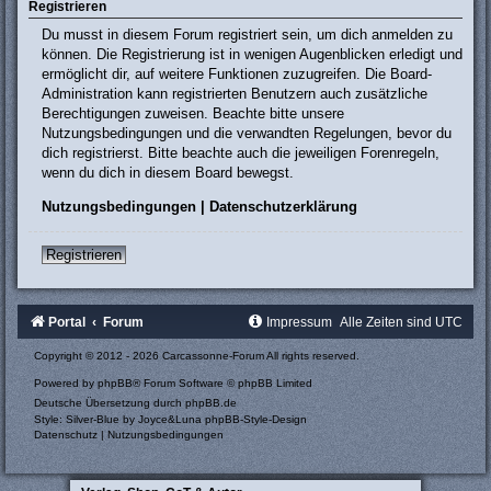
Registrieren
Du musst in diesem Forum registriert sein, um dich anmelden zu
können. Die Registrierung ist in wenigen Augenblicken erledigt und
ermöglicht dir, auf weitere Funktionen zuzugreifen. Die Board-
Administration kann registrierten Benutzern auch zusätzliche
Berechtigungen zuweisen. Beachte bitte unsere
Nutzungsbedingungen und die verwandten Regelungen, bevor du
dich registrierst. Bitte beachte auch die jeweiligen Forenregeln,
wenn du dich in diesem Board bewegst.
Nutzungsbedingungen
|
Datenschutzerklärung
Registrieren
Portal
Forum
Impressum
Alle Zeiten sind
UTC
Copyright © 2012 - 2026 Carcassonne-Forum All rights reserved.
Powered by
phpBB
® Forum Software © phpBB Limited
Deutsche Übersetzung durch
phpBB.de
Style: Silver-Blue by Joyce&Luna
phpBB-Style-Design
Datenschutz
|
Nutzungsbedingungen