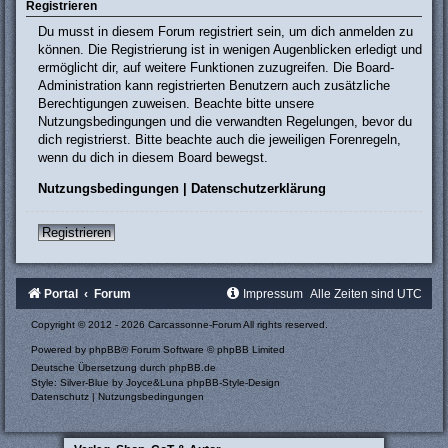
Registrieren
Du musst in diesem Forum registriert sein, um dich anmelden zu
können. Die Registrierung ist in wenigen Augenblicken erledigt und
ermöglicht dir, auf weitere Funktionen zuzugreifen. Die Board-
Administration kann registrierten Benutzern auch zusätzliche
Berechtigungen zuweisen. Beachte bitte unsere
Nutzungsbedingungen und die verwandten Regelungen, bevor du
dich registrierst. Bitte beachte auch die jeweiligen Forenregeln,
wenn du dich in diesem Board bewegst.
Nutzungsbedingungen
|
Datenschutzerklärung
Registrieren
Portal
Forum
Impressum
Alle Zeiten sind
UTC
Copyright © 2012 - 2026 Carcassonne-Forum All rights reserved.
Powered by
phpBB
® Forum Software © phpBB Limited
Deutsche Übersetzung durch
phpBB.de
Style: Silver-Blue by Joyce&Luna
phpBB-Style-Design
Datenschutz
|
Nutzungsbedingungen