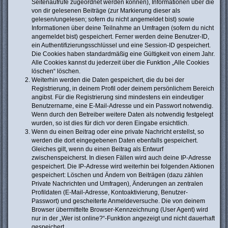
Seitenaufrufe zugeordnet werden können), Informationen über die
von dir gelesenen Beiträge (zur Markierung dieser als
gelesen/ungelesen; sofern du nicht angemeldet bist) sowie
Informationen über deine Teilnahme an Umfragen (sofern du nicht
angemeldet bist) gespeichert. Ferner werden deine Benutzer-ID,
ein Authentifizierungsschlüssel und eine Session-ID gespeichert.
Die Cookies haben standardmäßig eine Gültigkeit von einem Jahr.
Alle Cookies kannst du jederzeit über die Funktion „Alle Cookies
löschen“ löschen.
Weiterhin werden die Daten gespeichert, die du bei der
Registrierung, in deinem Profil oder deinem persönlichem Bereich
angibst. Für die Registrierung sind mindestens ein eindeutiger
Benutzername, eine E-Mail-Adresse und ein Passwort notwendig.
Wenn durch den Betreiber weitere Daten als notwendig festgelegt
wurden, so ist dies für dich vor deren Eingabe ersichtlich.
Wenn du einen Beitrag oder eine private Nachricht erstellst, so
werden die dort eingegebenen Daten ebenfalls gespeichert.
Gleiches gilt, wenn du einen Beitrag als Entwurf
zwischenspeicherst. In diesen Fällen wird auch deine IP-Adresse
gespeichert. Die IP-Adresse wird weiterhin bei folgenden Aktionen
gespeichert: Löschen und Ändern von Beiträgen (dazu zählen
Private Nachrichten und Umfragen), Änderungen an zentralen
Profildaten (E-Mail-Adresse, Kontoaktivierung, Benutzer-
Passwort) und gescheiterte Anmeldeversuche. Die von deinem
Browser übermittelte Browser-Kennzeichnung (User Agent) wird
nur in der „Wer ist online?“-Funktion angezeigt und nicht dauerhaft
gespeichert.