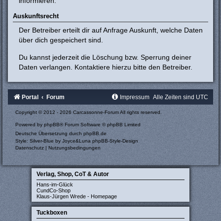
informieren.
Auskunftsrecht
Der Betreiber erteilt dir auf Anfrage Auskunft, welche Daten
über dich gespeichert sind.
Du kannst jederzeit die Löschung bzw. Sperrung deiner
Daten verlangen. Kontaktiere hierzu bitte den Betreiber.
Portal
Forum
Impressum
Alle Zeiten sind
UTC
Copyright © 2012 - 2026 Carcassonne-Forum All rights reserved.
Powered by
phpBB
® Forum Software © phpBB Limited
Deutsche Übersetzung durch
phpBB.de
Style: Silver-Blue by Joyce&Luna
phpBB-Style-Design
Datenschutz
|
Nutzungsbedingungen
Verlag, Shop, CoT & Autor
Hans-im-Glück
CundCo-Shop
Klaus-Jürgen Wrede - Homepage
Tuckboxen