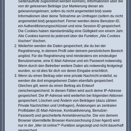
Seitenaufrufe zugeordnet werden können), Informationen über die
von dir gelesenen Beiträge (zur Markierung dieser als
gelesen/ungelesen; sofern du nicht angemeldet bist) sowie
Informationen über deine Teilnahme an Umfragen (sofern du nicht
angemeldet bist) gespeichert. Ferner werden deine Benutzer-ID,
ein Authentifizierungsschlüssel und eine Session-ID gespeichert.
Die Cookies haben standardmäßig eine Gültigkeit von einem Jahr.
Alle Cookies kannst du jederzeit über die Funktion „Alle Cookies
löschen“ löschen.
Weiterhin werden die Daten gespeichert, die du bei der
Registrierung, in deinem Profil oder deinem persönlichem Bereich
angibst. Für die Registrierung sind mindestens ein eindeutiger
Benutzername, eine E-Mail-Adresse und ein Passwort notwendig.
Wenn durch den Betreiber weitere Daten als notwendig festgelegt
wurden, so ist dies für dich vor deren Eingabe ersichtlich.
Wenn du einen Beitrag oder eine private Nachricht erstellst, so
werden die dort eingegebenen Daten ebenfalls gespeichert.
Gleiches gilt, wenn du einen Beitrag als Entwurf
zwischenspeicherst. In diesen Fällen wird auch deine IP-Adresse
gespeichert. Die IP-Adresse wird weiterhin bei folgenden Aktionen
gespeichert: Löschen und Ändern von Beiträgen (dazu zählen
Private Nachrichten und Umfragen), Änderungen an zentralen
Profildaten (E-Mail-Adresse, Kontoaktivierung, Benutzer-
Passwort) und gescheiterte Anmeldeversuche. Die von deinem
Browser übermittelte Browser-Kennzeichnung (User Agent) wird
nur in der „Wer ist online?“-Funktion angezeigt und nicht dauerhaft
gespeichert.