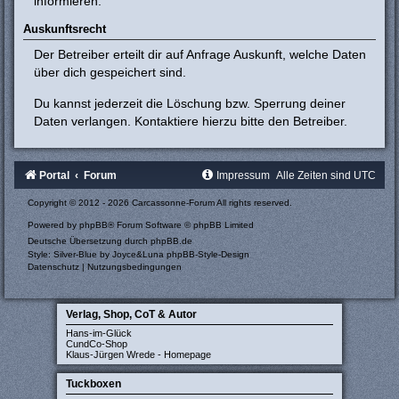
informieren.
Auskunftsrecht
Der Betreiber erteilt dir auf Anfrage Auskunft, welche Daten
über dich gespeichert sind.
Du kannst jederzeit die Löschung bzw. Sperrung deiner
Daten verlangen. Kontaktiere hierzu bitte den Betreiber.
Portal
Forum
Impressum
Alle Zeiten sind
UTC
Copyright © 2012 - 2026 Carcassonne-Forum All rights reserved.
Powered by
phpBB
® Forum Software © phpBB Limited
Deutsche Übersetzung durch
phpBB.de
Style: Silver-Blue by Joyce&Luna
phpBB-Style-Design
Datenschutz
|
Nutzungsbedingungen
Verlag, Shop, CoT & Autor
Hans-im-Glück
CundCo-Shop
Klaus-Jürgen Wrede - Homepage
Tuckboxen