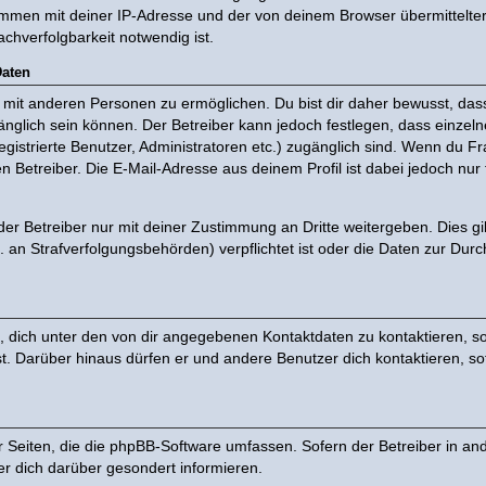
ammen mit deiner IP-Adresse und der von deinem Browser übermittelte
chverfolgbarkeit notwendig ist.
Daten
mit anderen Personen zu ermöglichen. Du bist dir daher bewusst, dass 
ugänglich sein können. Der Betreiber kann jedoch festlegen, dass einzel
registrierte Benutzer, Administratoren etc.) zugänglich sind. Wenn du
 Betreiber. Die E-Mail-Adresse aus deinem Profil ist dabei jedoch nur
r Betreiber nur mit deiner Zustimmung an Dritte weitergeben. Dies gilt
an Strafverfolgungsbehörden) verpflichtet ist oder die Daten zur Durch
, dich unter den von dir angegebenen Kontaktdaten zu kontaktieren, sof
st. Darüber hinaus dürfen er und andere Benutzer dich kontaktieren, s
er Seiten, die die phpBB-Software umfassen. Sofern der Betreiber in an
r dich darüber gesondert informieren.