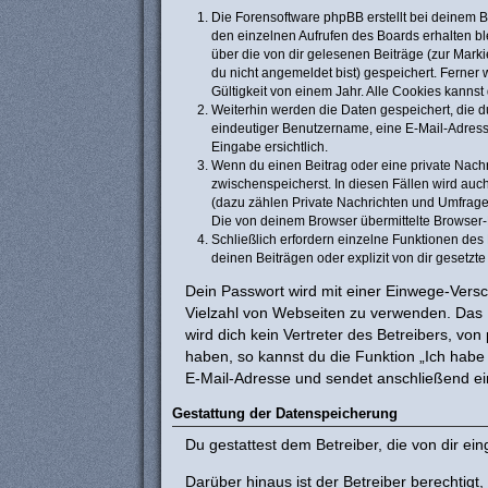
Die Forensoftware phpBB erstellt bei deinem 
den einzelnen Aufrufen des Boards erhalten ble
über die von dir gelesenen Beiträge (zur Mark
du nicht angemeldet bist) gespeichert. Ferner
Gültigkeit von einem Jahr. Alle Cookies kannst
Weiterhin werden die Daten gespeichert, die du
eindeutiger Benutzername, eine E-Mail-Adresse
Eingabe ersichtlich.
Wenn du einen Beitrag oder eine private Nachri
zwischenspeicherst. In diesen Fällen wird auc
(dazu zählen Private Nachrichten und Umfrage
Die von deinem Browser übermittelte Browser-K
Schließlich erfordern einzelne Funktionen de
deinen Beiträgen oder explizit von dir gesetz
Dein Passwort wird mit einer Einwege-Versch
Vielzahl von Webseiten zu verwenden. Das 
wird dich kein Vertreter des Betreibers, vo
haben, so kannst du die Funktion „Ich hab
E-Mail-Adresse und sendet anschließend ei
Gestattung der Datenspeicherung
Du gestattest dem Betreiber, die von dir e
Darüber hinaus ist der Betreiber berechtig