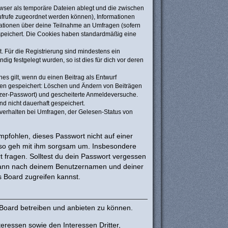
wser als temporäre Dateien ablegt und die zwischen
naufrufe zugeordnet werden können), Informationen
rmationen über deine Teilnahme an Umfragen (sofern
espeichert. Die Cookies haben standardmäßig eine
. Für die Registrierung sind mindestens ein
g festgelegt wurden, so ist dies für dich vor deren
es gilt, wenn du einen Beitrag als Entwurf
onen gespeichert: Löschen und Ändern von Beiträgen
tzer-Passwort) und gescheiterte Anmeldeversuche.
d nicht dauerhaft gespeichert.
verhalten bei Umfragen, der Gelesen-Status von
mpfohlen, dieses Passwort nicht auf einer
also geh mit ihm sorgsam um. Insbesondere
t fragen. Solltest du dein Passwort vergessen
 dann nach deinem Benutzernamen und deiner
 Board zugreifen kannst.
 Board betreiben und anbieten zu können.
eressen sowie den Interessen Dritter,