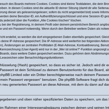
Besuch des Boards mehrere Cookies. Cookies sind kleine Textdateien, die dein Bro
iben. In diesen Cookies sind die aktuelle ID deiner Sitzung (damit dir alle Seite
ierung dieser als gelesen/ungelesen; sofern du nicht angemeldet bist) sowie Info
 werden deine Benutzer-ID, ein Authentifizierungsschlüssel und eine Session-ID g
 du jederzeit über die Funktion „Alle Cookies löschen“ löschen.
 bei der Registrierung, in deinem Profil oder deinem persönlichem Bereich angibst
 und ein Passwort notwendig. Wenn durch den Betreiber weitere Daten als notwendi
cht erstellst, so werden die dort eingegebenen Daten ebenfalls gespeichert. Gleich
h deine IP-Adresse gespeichert. Die IP-Adresse wird weiterhin bei folgenden Akti
n), Änderungen an zentralen Profildaten (E-Mail-Adresse, Kontoaktivierung, Benu
ennzeichnung (User Agent) wird nur in der „Wer ist online?“-Funktion angezeigt un
s Boards, dass weitere Daten gespeichert werden. Dazu gehören dein Abstimmungs
te Lesezeichen oder Benachrichtigungsfunktionen.
lüsselung (Hash) gespeichert, so dass es sicher ist. Jedoch wird dir e
Passwort ist dein Schlüssel zu deinem Benutzerkonto für das Board, 
n phpBB Limited oder ein Dritter berechtigterweise nach deinem Passwor
e mein Passwort vergessen“ benutzen. Die phpBB-Software fragt dich
n neu generiertes Passwort an diese Adresse, mit dem du dann auf das
ingegebenen und oben näher spezifizierten Daten zu speichern, um das
t, im Rahmen einer Interessenabwägung zwischen deinen und seinen Int