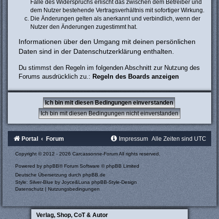
Falle des Widerspruchs erlischt das zwischen dem Betreiber und
dem Nutzer bestehende Vertragsverhältnis mit sofortiger Wirkung.
Die Änderungen gelten als anerkannt und verbindlich, wenn der
Nutzer den Änderungen zugestimmt hat.
Informationen über den Umgang mit deinen persönlichen
Daten sind in der Datenschutzerklärung enthalten.
Du stimmst den Regeln im folgenden Abschnitt zur Nutzung des
Forums ausdrücklich zu.:
Regeln des Boards anzeigen
Portal
Forum
Impressum
Alle Zeiten sind
UTC
Copyright © 2012 - 2026 Carcassonne-Forum All rights reserved.
Powered by
phpBB
® Forum Software © phpBB Limited
Deutsche Übersetzung durch
phpBB.de
Style: Silver-Blue by Joyce&Luna
phpBB-Style-Design
Datenschutz
|
Nutzungsbedingungen
Verlag, Shop, CoT & Autor