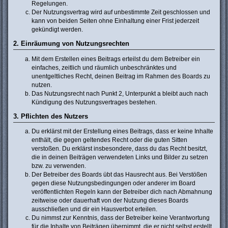
Regelungen.
Der Nutzungsvertrag wird auf unbestimmte Zeit geschlossen und
kann von beiden Seiten ohne Einhaltung einer Frist jederzeit
gekündigt werden.
2. Einräumung von Nutzungsrechten
Mit dem Erstellen eines Beitrags erteilst du dem Betreiber ein
einfaches, zeitlich und räumlich unbeschränktes und
unentgeltliches Recht, deinen Beitrag im Rahmen des Boards zu
nutzen.
Das Nutzungsrecht nach Punkt 2, Unterpunkt a bleibt auch nach
Kündigung des Nutzungsvertrages bestehen.
3. Pflichten des Nutzers
Du erklärst mit der Erstellung eines Beitrags, dass er keine Inhalte
enthält, die gegen geltendes Recht oder die guten Sitten
verstoßen. Du erklärst insbesondere, dass du das Recht besitzt,
die in deinen Beiträgen verwendeten Links und Bilder zu setzen
bzw. zu verwenden.
Der Betreiber des Boards übt das Hausrecht aus. Bei Verstößen
gegen diese Nutzungsbedingungen oder anderer im Board
veröffentlichten Regeln kann der Betreiber dich nach Abmahnung
zeitweise oder dauerhaft von der Nutzung dieses Boards
ausschließen und dir ein Hausverbot erteilen.
Du nimmst zur Kenntnis, dass der Betreiber keine Verantwortung
für die Inhalte von Beiträgen übernimmt, die er nicht selbst erstellt