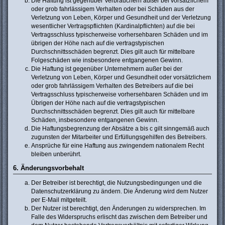
Die Haftung ist gegenüber Verbrauchern außer bei vorsätzlichem
oder grob fahrlässigem Verhalten oder bei Schäden aus der
Verletzung von Leben, Körper und Gesundheit und der Verletzung
wesentlicher Vertragspflichten (Kardinalpflichten) auf die bei
Vertragsschluss typischerweise vorhersehbaren Schäden und im
übrigen der Höhe nach auf die vertragstypischen
Durchschnittsschäden begrenzt. Dies gilt auch für mittelbare
Folgeschäden wie insbesondere entgangenen Gewinn.
Die Haftung ist gegenüber Unternehmern außer bei der
Verletzung von Leben, Körper und Gesundheit oder vorsätzlichem
oder grob fahrlässigem Verhalten des Betreibers auf die bei
Vertragsschluss typischerweise vorhersehbaren Schäden und im
Übrigen der Höhe nach auf die vertragstypischen
Durchschnittsschäden begrenzt. Dies gilt auch für mittelbare
Schäden, insbesondere entgangenen Gewinn.
Die Haftungsbegrenzung der Absätze a bis c gilt sinngemäß auch
zugunsten der Mitarbeiter und Erfüllungsgehilfen des Betreibers.
Ansprüche für eine Haftung aus zwingendem nationalem Recht
bleiben unberührt.
6. Änderungsvorbehalt
Der Betreiber ist berechtigt, die Nutzungsbedingungen und die
Datenschutzerklärung zu ändern. Die Änderung wird dem Nutzer
per E-Mail mitgeteilt.
Der Nutzer ist berechtigt, den Änderungen zu widersprechen. Im
Falle des Widerspruchs erlischt das zwischen dem Betreiber und