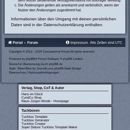
dem Nutzer bestehende Vertragsverhältnis mit sofortiger Wirkung.
Die Änderungen gelten als anerkannt und verbindlich, wenn der
Nutzer den Änderungen zugestimmt hat.
Informationen über den Umgang mit deinen persönlichen
Daten sind in der Datenschutzerklärung enthalten.
Portal
Forum
Impressum
Alle Zeiten sind
UTC
Copyright © 2012 - 2026 Carcassonne-Forum All rights reserved.
Powered by
phpBB
® Forum Software © phpBB Limited
Deutsche Übersetzung durch
phpBB.de
Style: Silver-Blue by Joyce&Luna
phpBB-Style-Design
Datenschutz
|
Nutzungsbedingungen
Verlag, Shop, CoT & Autor
Hans-im-Glück
CundCo-Shop
Klaus-Jürgen Wrede - Homepage
Tuckboxen
Tuckbox Template
Tuckbox Generator
Tuckbox Creator
Super Deluxe Tuckbox Template Maker