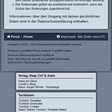
dem Nutzer bestehende Vertragsverhältnis mit sofortiger Wirkung.
Die Änderungen gelten als anerkannt und verbindlich, wenn der
Nutzer den Änderungen zugestimmt hat.
Informationen über den Umgang mit deinen persönlichen
Daten sind in der Datenschutzerklärung enthalten.
Portal
Forum
Impressum
Alle Zeiten sind
UTC
Copyright © 2012 - 2026 Carcassonne-Forum All rights reserved.
Powered by
phpBB
® Forum Software © phpBB Limited
Deutsche Übersetzung durch
phpBB.de
Style: Silver-Blue by Joyce&Luna
phpBB-Style-Design
Datenschutz
|
Nutzungsbedingungen
Verlag, Shop, CoT & Autor
Hans-im-Glück
CundCo-Shop
Klaus-Jürgen Wrede - Homepage
Tuckboxen
Tuckbox Template
Tuckbox Generator
Tuckbox Creator
Super Deluxe Tuckbox Template Maker