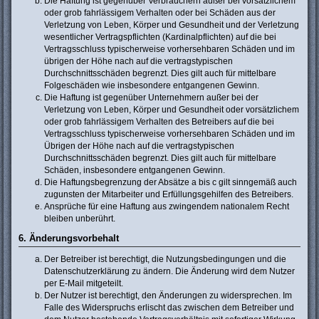
Die Haftung ist gegenüber Verbrauchern außer bei vorsätzlichem
oder grob fahrlässigem Verhalten oder bei Schäden aus der
Verletzung von Leben, Körper und Gesundheit und der Verletzung
wesentlicher Vertragspflichten (Kardinalpflichten) auf die bei
Vertragsschluss typischerweise vorhersehbaren Schäden und im
übrigen der Höhe nach auf die vertragstypischen
Durchschnittsschäden begrenzt. Dies gilt auch für mittelbare
Folgeschäden wie insbesondere entgangenen Gewinn.
Die Haftung ist gegenüber Unternehmern außer bei der
Verletzung von Leben, Körper und Gesundheit oder vorsätzlichem
oder grob fahrlässigem Verhalten des Betreibers auf die bei
Vertragsschluss typischerweise vorhersehbaren Schäden und im
Übrigen der Höhe nach auf die vertragstypischen
Durchschnittsschäden begrenzt. Dies gilt auch für mittelbare
Schäden, insbesondere entgangenen Gewinn.
Die Haftungsbegrenzung der Absätze a bis c gilt sinngemäß auch
zugunsten der Mitarbeiter und Erfüllungsgehilfen des Betreibers.
Ansprüche für eine Haftung aus zwingendem nationalem Recht
bleiben unberührt.
6. Änderungsvorbehalt
Der Betreiber ist berechtigt, die Nutzungsbedingungen und die
Datenschutzerklärung zu ändern. Die Änderung wird dem Nutzer
per E-Mail mitgeteilt.
Der Nutzer ist berechtigt, den Änderungen zu widersprechen. Im
Falle des Widerspruchs erlischt das zwischen dem Betreiber und