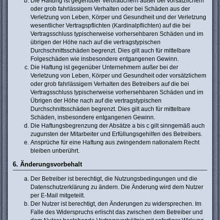
Die Haftung ist gegenüber Verbrauchern außer bei vorsätzlichem
oder grob fahrlässigem Verhalten oder bei Schäden aus der
Verletzung von Leben, Körper und Gesundheit und der Verletzung
wesentlicher Vertragspflichten (Kardinalpflichten) auf die bei
Vertragsschluss typischerweise vorhersehbaren Schäden und im
übrigen der Höhe nach auf die vertragstypischen
Durchschnittsschäden begrenzt. Dies gilt auch für mittelbare
Folgeschäden wie insbesondere entgangenen Gewinn.
Die Haftung ist gegenüber Unternehmern außer bei der
Verletzung von Leben, Körper und Gesundheit oder vorsätzlichem
oder grob fahrlässigem Verhalten des Betreibers auf die bei
Vertragsschluss typischerweise vorhersehbaren Schäden und im
Übrigen der Höhe nach auf die vertragstypischen
Durchschnittsschäden begrenzt. Dies gilt auch für mittelbare
Schäden, insbesondere entgangenen Gewinn.
Die Haftungsbegrenzung der Absätze a bis c gilt sinngemäß auch
zugunsten der Mitarbeiter und Erfüllungsgehilfen des Betreibers.
Ansprüche für eine Haftung aus zwingendem nationalem Recht
bleiben unberührt.
6. Änderungsvorbehalt
Der Betreiber ist berechtigt, die Nutzungsbedingungen und die
Datenschutzerklärung zu ändern. Die Änderung wird dem Nutzer
per E-Mail mitgeteilt.
Der Nutzer ist berechtigt, den Änderungen zu widersprechen. Im
Falle des Widerspruchs erlischt das zwischen dem Betreiber und