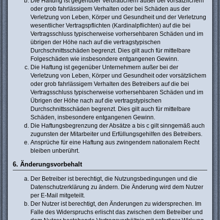
Die Haftung ist gegenüber Verbrauchern außer bei vorsätzlichem
oder grob fahrlässigem Verhalten oder bei Schäden aus der
Verletzung von Leben, Körper und Gesundheit und der Verletzung
wesentlicher Vertragspflichten (Kardinalpflichten) auf die bei
Vertragsschluss typischerweise vorhersehbaren Schäden und im
übrigen der Höhe nach auf die vertragstypischen
Durchschnittsschäden begrenzt. Dies gilt auch für mittelbare
Folgeschäden wie insbesondere entgangenen Gewinn.
Die Haftung ist gegenüber Unternehmern außer bei der
Verletzung von Leben, Körper und Gesundheit oder vorsätzlichem
oder grob fahrlässigem Verhalten des Betreibers auf die bei
Vertragsschluss typischerweise vorhersehbaren Schäden und im
Übrigen der Höhe nach auf die vertragstypischen
Durchschnittsschäden begrenzt. Dies gilt auch für mittelbare
Schäden, insbesondere entgangenen Gewinn.
Die Haftungsbegrenzung der Absätze a bis c gilt sinngemäß auch
zugunsten der Mitarbeiter und Erfüllungsgehilfen des Betreibers.
Ansprüche für eine Haftung aus zwingendem nationalem Recht
bleiben unberührt.
6. Änderungsvorbehalt
Der Betreiber ist berechtigt, die Nutzungsbedingungen und die
Datenschutzerklärung zu ändern. Die Änderung wird dem Nutzer
per E-Mail mitgeteilt.
Der Nutzer ist berechtigt, den Änderungen zu widersprechen. Im
Falle des Widerspruchs erlischt das zwischen dem Betreiber und