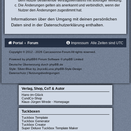
dem Nutzer bestehende Vertragsverhältnis mit sofortiger Wirkung.
Die Änderungen gelten als anerkannt und verbindlich, wenn der
Nutzer den Änderungen zugestimmt hat.
Informationen über den Umgang mit deinen persönlichen
Daten sind in der Datenschutzerklärung enthalten.
Portal
Forum
Impressum
Alle Zeiten sind
UTC
Copyright © 2012 - 2026 Carcassonne-Forum All rights reserved.
Powered by
phpBB
® Forum Software © phpBB Limited
Deutsche Übersetzung durch
phpBB.de
Style: Silver-Blue by Joyce&Luna
phpBB-Style-Design
Datenschutz
|
Nutzungsbedingungen
Verlag, Shop, CoT & Autor
Hans-im-Glück
CundCo-Shop
Klaus-Jürgen Wrede - Homepage
Tuckboxen
Tuckbox Template
Tuckbox Generator
Tuckbox Creator
Super Deluxe Tuckbox Template Maker