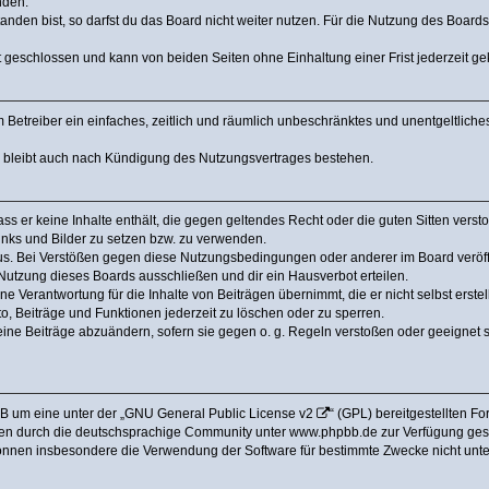
nden.
den bist, so darfst du das Board nicht weiter nutzen. Für die Nutzung des Boards ge
 geschlossen und kann von beiden Seiten ohne Einhaltung einer Frist jederzeit g
dem Betreiber ein einfaches, zeitlich und räumlich unbeschränktes und unentgeltlic
a bleibt auch nach Kündigung des Nutzungsvertrages bestehen.
dass er keine Inhalte enthält, die gegen geltendes Recht oder die guten Sitten ver
Links und Bilder zu setzen bzw. zu verwenden.
us. Bei Verstößen gegen diese Nutzungsbedingungen oder anderer im Board veröffe
utzung dieses Boards ausschließen und dir ein Hausverbot erteilen.
e Verantwortung für die Inhalte von Beiträgen übernimmt, die er nicht selbst erstel
o, Beiträge und Funktionen jederzeit zu löschen oder zu sperren.
eine Beiträge abzuändern, sofern sie gegen o. g. Regeln verstoßen oder geeignet 
B um eine unter der „
GNU General Public License v2
“ (GPL) bereitgestellten 
en durch die deutschsprachige Community unter www.phpbb.de zur Verfügung gestel
können insbesondere die Verwendung der Software für bestimmte Zwecke nicht unter