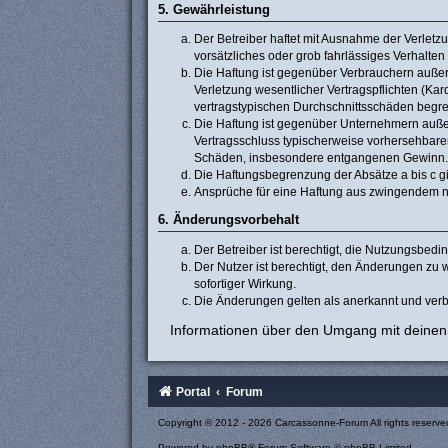
5. Gewährleistung
Der Betreiber haftet mit Ausnahme der Verletzu
vorsätzliches oder grob fahrlässiges Verhalte
Die Haftung ist gegenüber Verbrauchern außer
Verletzung wesentlicher Vertragspflichten (Ka
vertragstypischen Durchschnittsschäden begre
Die Haftung ist gegenüber Unternehmern außer 
Vertragsschluss typischerweise vorhersehbaren
Schäden, insbesondere entgangenen Gewinn.
Die Haftungsbegrenzung der Absätze a bis c gi
Ansprüche für eine Haftung aus zwingendem n
6. Änderungsvorbehalt
Der Betreiber ist berechtigt, die Nutzungsbed
Der Nutzer ist berechtigt, den Änderungen zu 
sofortiger Wirkung.
Die Änderungen gelten als anerkannt und verb
Informationen über den Umgang mit deinen 
Portal
Forum
Copyright © 2012 - 2026 Carcassonne-Forum All rights reserve
Powered by
phpBB
® Forum Software © phpBB Limited