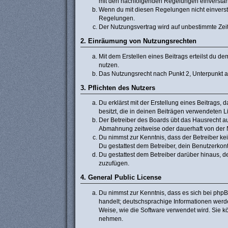
mit den nachfolgenden Regelungen einversta
Wenn du mit diesen Regelungen nicht einverstan
Regelungen.
Der Nutzungsvertrag wird auf unbestimmte Zeit
2. Einräumung von Nutzungsrechten
Mit dem Erstellen eines Beitrags erteilst du 
nutzen.
Das Nutzungsrecht nach Punkt 2, Unterpunkt 
3. Pflichten des Nutzers
Du erklärst mit der Erstellung eines Beitrags, 
besitzt, die in deinen Beiträgen verwendeten 
Der Betreiber des Boards übt das Hausrecht a
Abmahnung zeitweise oder dauerhaft von der N
Du nimmst zur Kenntnis, dass der Betreiber kein
Du gestattest dem Betreiber, dein Benutzerkont
Du gestattest dem Betreiber darüber hinaus, d
zuzufügen.
4. General Public License
Du nimmst zur Kenntnis, dass es sich bei phpB
handelt; deutschsprachige Informationen werd
Weise, wie die Software verwendet wird. Sie 
nehmen.