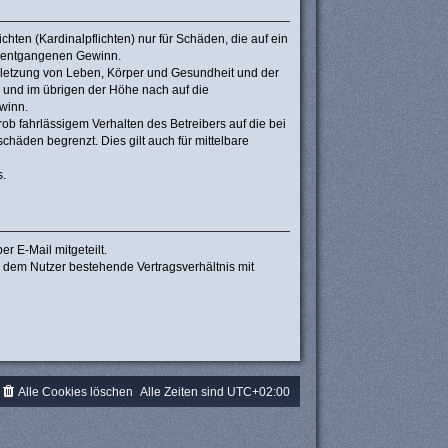
hten (Kardinalpflichten) nur für Schäden, die auf ein
re entgangenen Gewinn.
rletzung von Leben, Körper und Gesundheit und der
n und im übrigen der Höhe nach auf die
winn.
b fahrlässigem Verhalten des Betreibers auf die bei
häden begrenzt. Dies gilt auch für mittelbare
s.
r E-Mail mitgeteilt.
d dem Nutzer bestehende Vertragsverhältnis mit
Alle Cookies löschen
Alle Zeiten sind
UTC+02:00