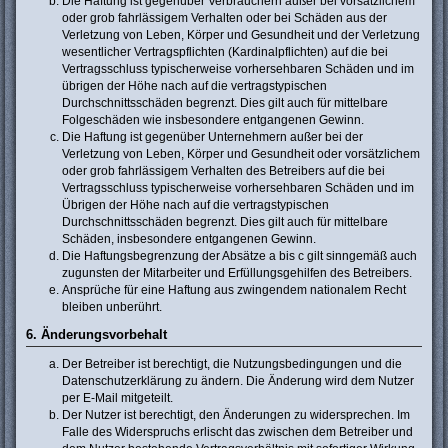
Die Haftung ist gegenüber Verbrauchern außer bei vorsätzlichem
oder grob fahrlässigem Verhalten oder bei Schäden aus der
Verletzung von Leben, Körper und Gesundheit und der Verletzung
wesentlicher Vertragspflichten (Kardinalpflichten) auf die bei
Vertragsschluss typischerweise vorhersehbaren Schäden und im
übrigen der Höhe nach auf die vertragstypischen
Durchschnittsschäden begrenzt. Dies gilt auch für mittelbare
Folgeschäden wie insbesondere entgangenen Gewinn.
Die Haftung ist gegenüber Unternehmern außer bei der
Verletzung von Leben, Körper und Gesundheit oder vorsätzlichem
oder grob fahrlässigem Verhalten des Betreibers auf die bei
Vertragsschluss typischerweise vorhersehbaren Schäden und im
Übrigen der Höhe nach auf die vertragstypischen
Durchschnittsschäden begrenzt. Dies gilt auch für mittelbare
Schäden, insbesondere entgangenen Gewinn.
Die Haftungsbegrenzung der Absätze a bis c gilt sinngemäß auch
zugunsten der Mitarbeiter und Erfüllungsgehilfen des Betreibers.
Ansprüche für eine Haftung aus zwingendem nationalem Recht
bleiben unberührt.
6. Änderungsvorbehalt
Der Betreiber ist berechtigt, die Nutzungsbedingungen und die
Datenschutzerklärung zu ändern. Die Änderung wird dem Nutzer
per E-Mail mitgeteilt.
Der Nutzer ist berechtigt, den Änderungen zu widersprechen. Im
Falle des Widerspruchs erlischt das zwischen dem Betreiber und