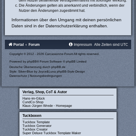
dem Nutzer bestehende Vertragsverhältnis mit sofortiger Wirkung.
Die Änderungen gelten als anerkannt und verbindlich, wenn der
Nutzer den Änderungen zugestimmt hat.
Informationen über den Umgang mit deinen persönlichen
Daten sind in der Datenschutzerklärung enthalten.
Portal
Forum
Impressum
Alle Zeiten sind
UTC
Copyright © 2012 - 2026 Carcassonne-Forum All rights reserved.
Powered by
phpBB
® Forum Software © phpBB Limited
Deutsche Übersetzung durch
phpBB.de
Style: Silver-Blue by Joyce&Luna
phpBB-Style-Design
Datenschutz
|
Nutzungsbedingungen
Verlag, Shop, CoT & Autor
Hans-im-Glück
CundCo-Shop
Klaus-Jürgen Wrede - Homepage
Tuckboxen
Tuckbox Template
Tuckbox Generator
Tuckbox Creator
Super Deluxe Tuckbox Template Maker