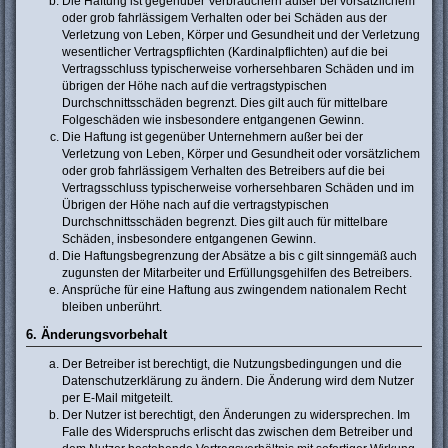
Die Haftung ist gegenüber Verbrauchern außer bei vorsätzlichem
oder grob fahrlässigem Verhalten oder bei Schäden aus der
Verletzung von Leben, Körper und Gesundheit und der Verletzung
wesentlicher Vertragspflichten (Kardinalpflichten) auf die bei
Vertragsschluss typischerweise vorhersehbaren Schäden und im
übrigen der Höhe nach auf die vertragstypischen
Durchschnittsschäden begrenzt. Dies gilt auch für mittelbare
Folgeschäden wie insbesondere entgangenen Gewinn.
Die Haftung ist gegenüber Unternehmern außer bei der
Verletzung von Leben, Körper und Gesundheit oder vorsätzlichem
oder grob fahrlässigem Verhalten des Betreibers auf die bei
Vertragsschluss typischerweise vorhersehbaren Schäden und im
Übrigen der Höhe nach auf die vertragstypischen
Durchschnittsschäden begrenzt. Dies gilt auch für mittelbare
Schäden, insbesondere entgangenen Gewinn.
Die Haftungsbegrenzung der Absätze a bis c gilt sinngemäß auch
zugunsten der Mitarbeiter und Erfüllungsgehilfen des Betreibers.
Ansprüche für eine Haftung aus zwingendem nationalem Recht
bleiben unberührt.
6. Änderungsvorbehalt
Der Betreiber ist berechtigt, die Nutzungsbedingungen und die
Datenschutzerklärung zu ändern. Die Änderung wird dem Nutzer
per E-Mail mitgeteilt.
Der Nutzer ist berechtigt, den Änderungen zu widersprechen. Im
Falle des Widerspruchs erlischt das zwischen dem Betreiber und