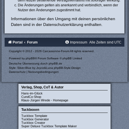
dem Nutzer bestehende Vertragsverhältnis mit sofortiger Wirkung.
Die Änderungen gelten als anerkannt und verbindlich, wenn der
Nutzer den Änderungen zugestimmt hat.
Informationen über den Umgang mit deinen persönlichen
Daten sind in der Datenschutzerklärung enthalten.
Portal
Forum
Impressum
Alle Zeiten sind
UTC
Copyright © 2012 - 2026 Carcassonne-Forum All rights reserved.
Powered by
phpBB
® Forum Software © phpBB Limited
Deutsche Übersetzung durch
phpBB.de
Style: Silver-Blue by Joyce&Luna
phpBB-Style-Design
Datenschutz
|
Nutzungsbedingungen
Verlag, Shop, CoT & Autor
Hans-im-Glück
CundCo-Shop
Klaus-Jürgen Wrede - Homepage
Tuckboxen
Tuckbox Template
Tuckbox Generator
Tuckbox Creator
Super Deluxe Tuckbox Template Maker