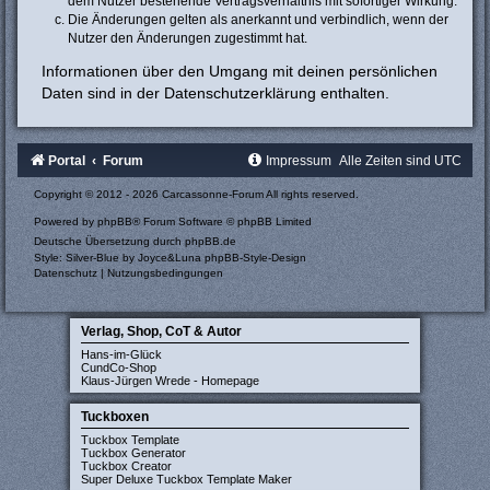
dem Nutzer bestehende Vertragsverhältnis mit sofortiger Wirkung.
Die Änderungen gelten als anerkannt und verbindlich, wenn der
Nutzer den Änderungen zugestimmt hat.
Informationen über den Umgang mit deinen persönlichen
Daten sind in der Datenschutzerklärung enthalten.
Portal
Forum
Impressum
Alle Zeiten sind
UTC
Copyright © 2012 - 2026 Carcassonne-Forum All rights reserved.
Powered by
phpBB
® Forum Software © phpBB Limited
Deutsche Übersetzung durch
phpBB.de
Style: Silver-Blue by Joyce&Luna
phpBB-Style-Design
Datenschutz
|
Nutzungsbedingungen
Verlag, Shop, CoT & Autor
Hans-im-Glück
CundCo-Shop
Klaus-Jürgen Wrede - Homepage
Tuckboxen
Tuckbox Template
Tuckbox Generator
Tuckbox Creator
Super Deluxe Tuckbox Template Maker