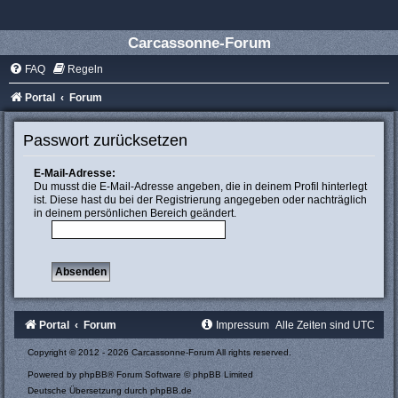
Carcassonne-Forum
FAQ
Regeln
Portal
Forum
Passwort zurücksetzen
E-Mail-Adresse:
Du musst die E-Mail-Adresse angeben, die in deinem Profil hinterlegt
ist. Diese hast du bei der Registrierung angegeben oder nachträglich
in deinem persönlichen Bereich geändert.
Portal
Forum
Impressum
Alle Zeiten sind
UTC
Copyright © 2012 - 2026 Carcassonne-Forum All rights reserved.
Powered by
phpBB
® Forum Software © phpBB Limited
Deutsche Übersetzung durch
phpBB.de