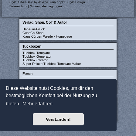
Style: Silver-Blue by Joyce&Luna
phpBB-Style-Design
Datenschutz
|
Nutzungsbedingungen
Verlag, Shop, CoT & Autor
Hans-im-Glück
CundCo-Shop
Klaus-Jürgen Wrede - Homepage
Tuckboxen
Tuckbox Template
Tuckbox Generator
Tuckbox Creator
Super Deluxe Tuckbox Template Maker
Foren
Carcassonne-Forum (deutsch)
CarcassonneCentral (englisch)
Diese Website nutzt Cookies, um dir den
Carcassonne Latvija (lettisch)
Carcassonne CZ (tschechisch)
bestmöglichen Komfort bei der Nutzung zu
Sonstige Seiten
bieten.
Mehr erfahren
JCloisterZone
Gesellschaftsspieler gesucht
WikiCarpedia
BoardGameGeek
Verstanden!