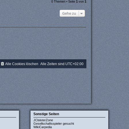
0 Themen • Seite
1
von
1
Gehe zu
Alle Cookies löschen
Alle Zeiten sind
UTC+02:00
Sonstige Seiten
JCloisterZone
Gesellschaftsspieler gesucht
WikiCarpedia