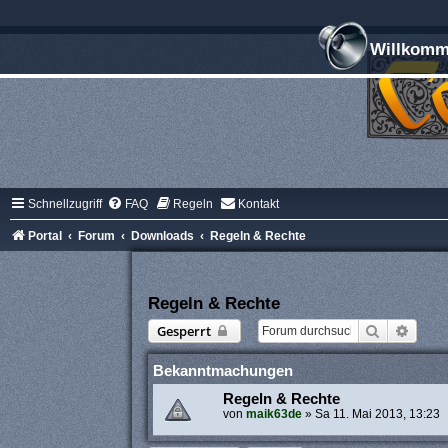
Willkomme
Schnellzugriff
FAQ
Regeln
Kontakt
Portal
Forum
Downloads
Regeln & Rechte
Regeln & Rechte
Suche
Erwei
Gesperrt
Bekanntmachungen
Regeln & Rechte
von
maik63de
»
Sa 11. Mai 2013, 13:23