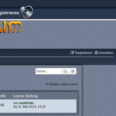
istrieren.
Registrieren
Anmelden
Suche
Erweiterte Suche
0 Themen • Seite
1
von
1
iffe
Letzter Beitrag
von
maik63de
166
Sa 11. Mai 2013, 13:23