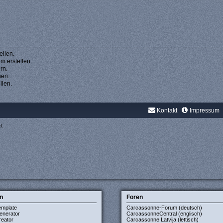
llen.
 erstellen.
rn.
hen.
llen.
Kontakt
Impressum
d.
n
Foren
emplate
Carcassonne-Forum (deutsch)
enerator
CarcassonneCentral (englisch)
eator
Carcassonne Latvija (lettisch)