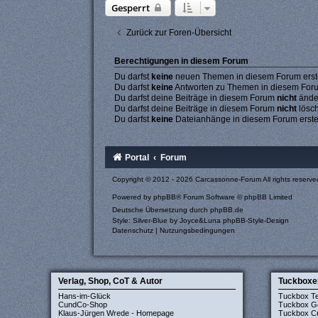
Gesperrt
Zurück zur Foren-Übersicht
Berechtigungen in diesem Forum
Du darfst
keine
neuen Themen in diesem Forum erste
Du darfst
keine
Antworten zu Themen in diesem Forum
Du darfst deine Beiträge in diesem Forum
nicht
ände
Du darfst deine Beiträge in diesem Forum
nicht
lösc
Du darfst
keine
Dateianhänge in diesem Forum erste
Portal
Forum
Copyright © 2012 - 2026 Carcassonne-Forum All rights reserve
Powered by
phpBB
® Forum Software © phpBB Limited
Deutsche Übersetzung durch
phpBB.de
Style: Silver-Blue by Joyce&Luna
phpBB-Style-Design
Datenschutz
|
Nutzungsbedingungen
Verlag, Shop, CoT & Autor
Tuckboxe
Hans-im-Glück
Tuckbox T
CundCo-Shop
Tuckbox G
Klaus-Jürgen Wrede - Homepage
Tuckbox Cr