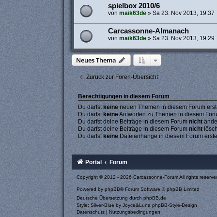
spielbox 2010/6
von
maik63de
»
Sa 23. Nov 2013, 19:37
Carcassonne-Almanach
von
maik63de
»
Sa 23. Nov 2013, 19:29
Neues Thema
Zurück zur Foren-Übersicht
Berechtigungen in diesem Forum
Du darfst
keine
neuen Themen in diesem Forum erste
Du darfst
keine
Antworten zu Themen in diesem Forum
Du darfst deine Beiträge in diesem Forum
nicht
ände
Du darfst deine Beiträge in diesem Forum
nicht
lösc
Du darfst
keine
Dateianhänge in diesem Forum erste
Portal
Forum
Copyright © 2012 - 2026 Carcassonne-Forum All rights reserve
Powered by
phpBB
® Forum Software © phpBB Limited
Deutsche Übersetzung durch
phpBB.de
Style: Silver-Blue by Joyce&Luna
phpBB-Style-Design
Datenschutz
|
Nutzungsbedingungen