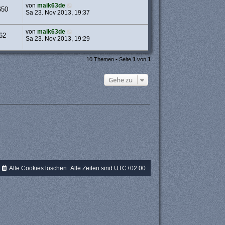
von
maik63de
650
Sa 23. Nov 2013, 19:37
von
maik63de
62
Sa 23. Nov 2013, 19:29
10 Themen • Seite
1
von
1
Gehe zu
Alle Cookies löschen
Alle Zeiten sind
UTC+02:00