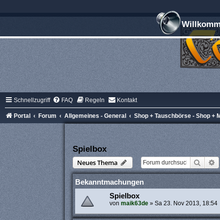
Willkomme
Schnellzugriff
FAQ
Regeln
Kontakt
Portal
Forum
Allgemeines - General
Shop + Tauschbörse - Shop + 
Spielbox
Suche
E
Neues Thema
Bekanntmachungen
Spielbox
von
maik63de
»
Sa 23. Nov 2013, 18:54