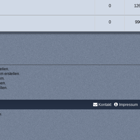
0
12
0
99
llen.
 erstellen.
rn.
hen.
llen.
Kontakt
Impressum
d.