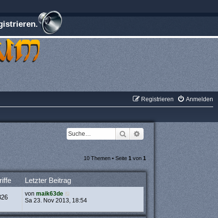
istrieren.
Registrieren
Anmelden
Suche
Erweiterte Suche
10 Themen • Seite
1
von
1
iffe
Letzter Beitrag
von
maik63de
326
Sa 23. Nov 2013, 18:54