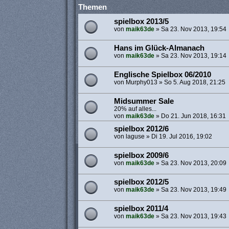
Themen
spielbox 2013/5
von
maik63de
»
Sa 23. Nov 2013, 19:54
Hans im Glück-Almanach
von
maik63de
»
Sa 23. Nov 2013, 19:14
Englische Spielbox 06/2010
von
Murphy013
»
So 5. Aug 2018, 21:25
Midsummer Sale
20% auf alles...
von
maik63de
»
Do 21. Jun 2018, 16:31
spielbox 2012/6
von
laguse
»
Di 19. Jul 2016, 19:02
spielbox 2009/6
von
maik63de
»
Sa 23. Nov 2013, 20:09
spielbox 2012/5
von
maik63de
»
Sa 23. Nov 2013, 19:49
spielbox 2011/4
von
maik63de
»
Sa 23. Nov 2013, 19:43