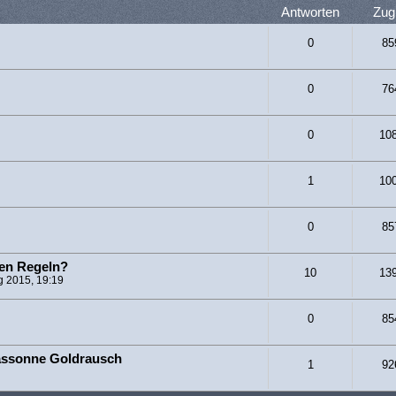
Antworten
Zugr
0
85
0
76
0
10
1
10
0
85
hen Regeln?
10
13
g 2015, 19:19
0
85
assonne Goldrausch
1
92