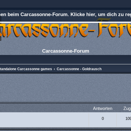
n beim Carcassonne-Forum. Klicke hier, um dich zu reg
Carcassonne-Forum
 Standalone Carcassonne games
Carcassonne - Goldrausch
rweiterte Suche
Antworten
Zugr
0
10