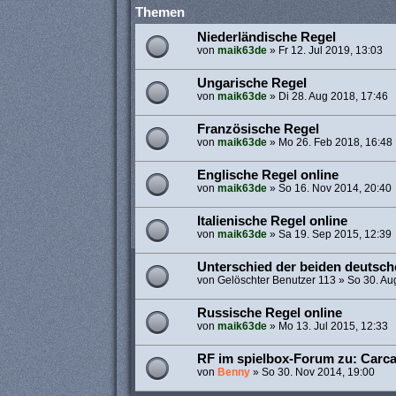
Themen
Niederländische Regel
von
maik63de
»
Fr 12. Jul 2019, 13:03
Ungarische Regel
von
maik63de
»
Di 28. Aug 2018, 17:46
Französische Regel
von
maik63de
»
Mo 26. Feb 2018, 16:48
Englische Regel online
von
maik63de
»
So 16. Nov 2014, 20:40
Italienische Regel online
von
maik63de
»
Sa 19. Sep 2015, 12:39
Unterschied der beiden deutsc
von
Gelöschter Benutzer 113
»
So 30. Au
Russische Regel online
von
maik63de
»
Mo 13. Jul 2015, 12:33
RF im spielbox-Forum zu: Carc
von
Benny
»
So 30. Nov 2014, 19:00