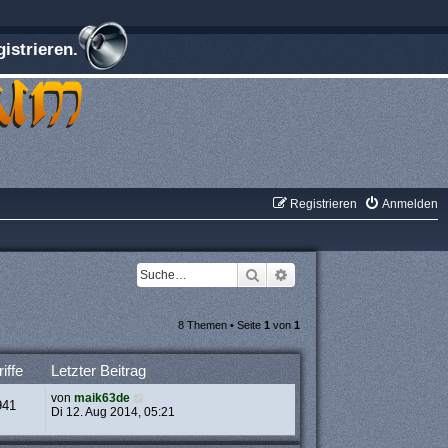
istrieren.
Registrieren
Anmelden
Suche
Erweiterte Suche
8 Themen • Seite
1
von
1
iffe
Letzter Beitrag
von
maik63de
941
Di 12. Aug 2014, 05:21