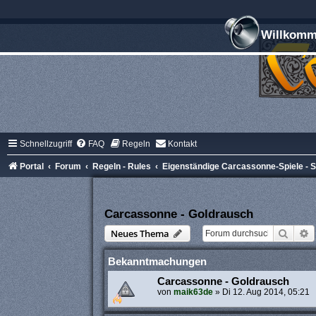
Willkomme
Schnellzugriff
FAQ
Regeln
Kontakt
Portal
Forum
Regeln - Rules
Eigenständige Carcassonne-Spiele -
Carcassonne - Goldrausch
Suche
E
Neues Thema
Bekanntmachungen
Carcassonne - Goldrausch
von
maik63de
»
Di 12. Aug 2014, 05:21