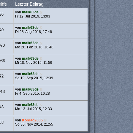
iffe
Letzter Beitrag
von
maik63de
96
Fr 12. Jul 2019, 13:03
von
maik63de
40
Di 28. Aug 2018, 17:46
von
maik63de
878
Mo 26. Feb 2018, 16:48
von
maik63de
036
Mi 18. Nov 2015, 11:59
von
maik63de
72
Sa 19. Sep 2015, 12:39
von
maik63de
913
Fr 4. Sep 2015, 16:28
von
maik63de
46
Mo 13. Jul 2015, 12:33
von
Konrad2605
63
So 30. Nov 2014, 21:55