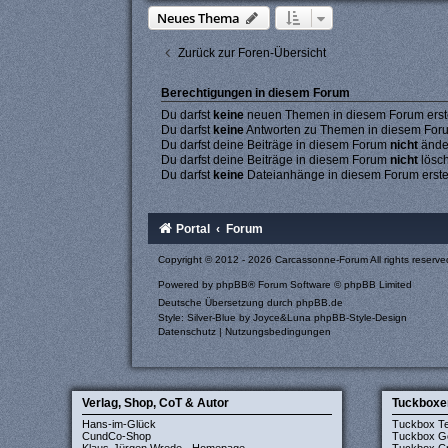
Neues Thema
Zurück zur Foren-Übersicht
Berechtigungen in diesem Forum
Du darfst
keine
neuen Themen in diesem Forum erste
Du darfst
keine
Antworten zu Themen in diesem Forum
Du darfst deine Beiträge in diesem Forum
nicht
ände
Du darfst deine Beiträge in diesem Forum
nicht
lösc
Du darfst
keine
Dateianhänge in diesem Forum erste
Portal
Forum
Copyright © 2012 - 2026 Carcassonne-Forum All rights reserve
Powered by
phpBB
® Forum Software © phpBB Limited
Deutsche Übersetzung durch
phpBB.de
Style: Silver-Blue by Joyce&Luna
phpBB-Style-Design
Datenschutz
|
Nutzungsbedingungen
Verlag, Shop, CoT & Autor
Tuckboxe
Hans-im-Glück
Tuckbox T
CundCo-Shop
Tuckbox G