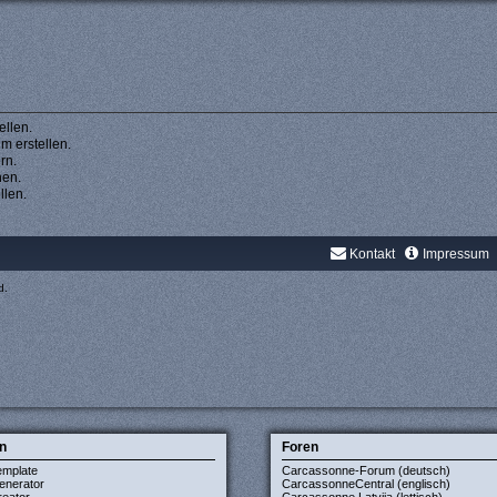
llen.
 erstellen.
rn.
hen.
llen.
Kontakt
Impressum
d.
n
Foren
emplate
Carcassonne-Forum (deutsch)
enerator
CarcassonneCentral (englisch)