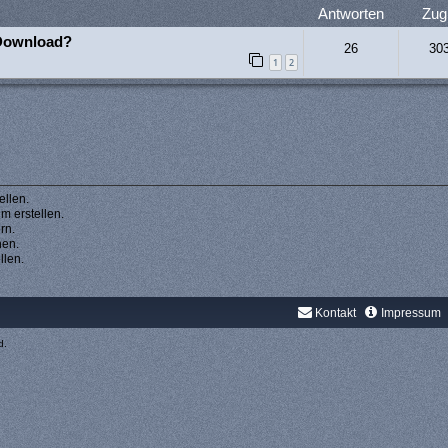
Antworten
Zugr
 Download?
26
30
1
2
llen.
 erstellen.
rn.
hen.
llen.
Kontakt
Impressum
d.