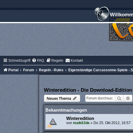
Willkomme
Schnellzugriff
FAQ
Regeln
Kontakt
Portal
Forum
Regeln - Rules
Eigenständige Carcassonne-Spiele -
Winteredition - Die Download-Edition
Suche
E
Neues Thema
Bekanntmachungen
Winteredition
von
maik63de
»
Do 25. Okt 2012, 16:57