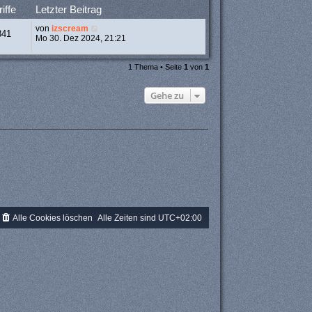
iffe
Letzter Beitrag
von
izscream
341
Mo 30. Dez 2024, 21:21
1 Thema • Seite
1
von
1
Gehe zu
Alle Cookies löschen
Alle Zeiten sind
UTC+02:00