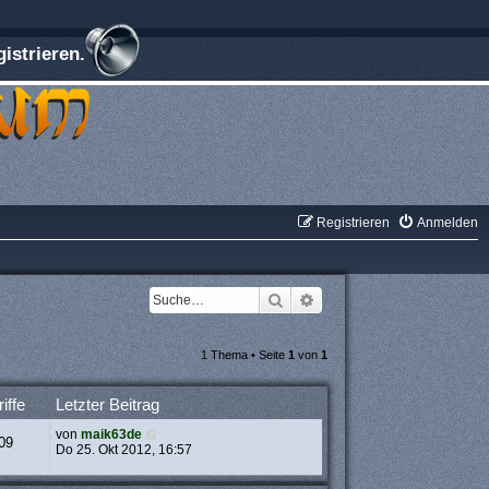
istrieren.
Registrieren
Anmelden
Suche
Erweiterte Suche
1 Thema • Seite
1
von
1
iffe
Letzter Beitrag
von
maik63de
09
Do 25. Okt 2012, 16:57