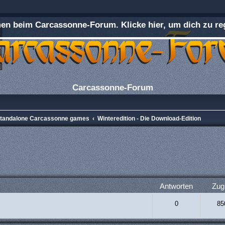
n beim Carcassonne-Forum. Klicke hier, um dich zu reg
Carcassonne-Forum
 Standalone Carcassonne games
Winteredition - Die Download-Edition
rweiterte Suche
Antworten
Zugr
0
85