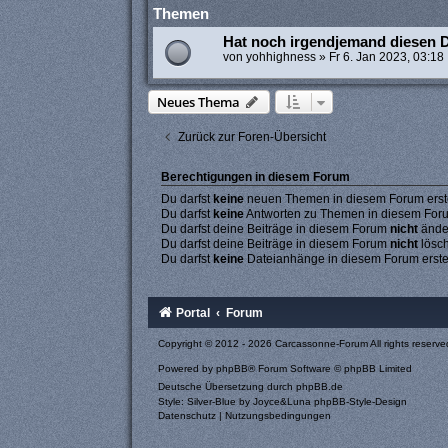
Themen
Hat noch irgendjemand diesen
von
yohhighness
»
Fr 6. Jan 2023, 03:18
Neues Thema
Zurück zur Foren-Übersicht
Berechtigungen in diesem Forum
Du darfst
keine
neuen Themen in diesem Forum erste
Du darfst
keine
Antworten zu Themen in diesem Forum
Du darfst deine Beiträge in diesem Forum
nicht
ände
Du darfst deine Beiträge in diesem Forum
nicht
lösc
Du darfst
keine
Dateianhänge in diesem Forum erste
Portal
Forum
Copyright © 2012 - 2026 Carcassonne-Forum All rights reserve
Powered by
phpBB
® Forum Software © phpBB Limited
Deutsche Übersetzung durch
phpBB.de
Style: Silver-Blue by Joyce&Luna
phpBB-Style-Design
Datenschutz
|
Nutzungsbedingungen