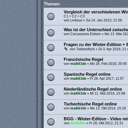
Themen
Vergleich der verschiedenen Wi
C1 > C2 > C3
von
Linksux
»
Sa 14. Jan 2023, 21:58
Was ist der Unterschied zwische
von
Carcassone Extrem
»
Mo 13. Mär 202
Fragen zu der Winter-Edition +
von
Tiefseefisch
»
Di 3. Apr 2018, 21:
Französische Regel
von
maik63de
»
Mo 26. Feb 2018, 20:45
Spanische Regel online
von
maik63de
»
Fr 28. Apr 2017, 11:57
Niederländische Regel online
von
maik63de
»
Mi 11. Mai 2016, 23:38
Tschechische Regel online
von
maik63de
»
Mo 13. Okt 2014, 15:16
BGG - Winter-Edition - Video mi
von
kettlefish
»
Fr 26. Okt 2012, 21:31