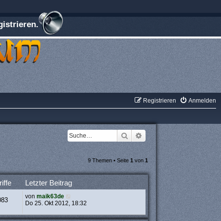
istrieren.
Registrieren
Anmelden
Suche
Erweiterte Suche
9 Themen • Seite
1
von
1
iffe
Letzter Beitrag
von
maik63de
083
Do 25. Okt 2012, 18:32