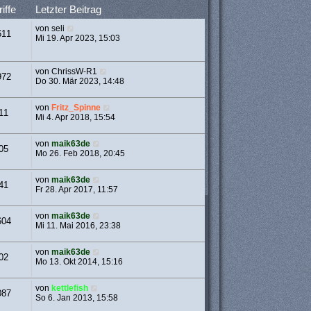
iffe
Letzter Beitrag
von
seli
611
Mi 19. Apr 2023, 15:03
von
ChrissW-R1
972
Do 30. Mär 2023, 14:48
von
Fritz_Spinne
11
Mi 4. Apr 2018, 15:54
von
maik63de
05
Mo 26. Feb 2018, 20:45
von
maik63de
41
Fr 28. Apr 2017, 11:57
von
maik63de
604
Mi 11. Mai 2016, 23:38
von
maik63de
02
Mo 13. Okt 2014, 15:16
von
kettlefish
087
So 6. Jan 2013, 15:58