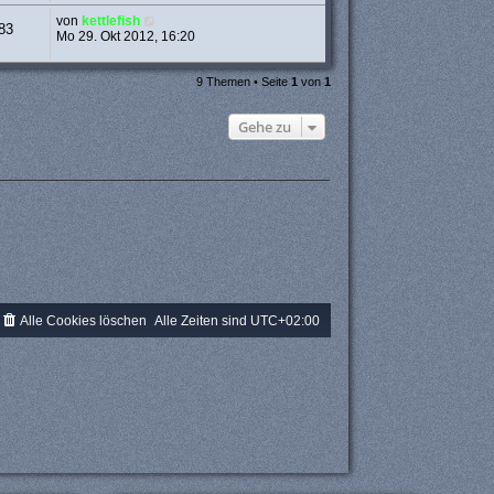
von
kettlefish
83
Mo 29. Okt 2012, 16:20
9 Themen • Seite
1
von
1
Gehe zu
Alle Cookies löschen
Alle Zeiten sind
UTC+02:00