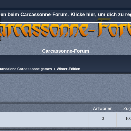
n beim Carcassonne-Forum. Klicke hier, um dich zu reg
Carcassonne-Forum
 Standalone Carcassonne games
Winter-Edition
rweiterte Suche
Antworten
Zugr
0
10