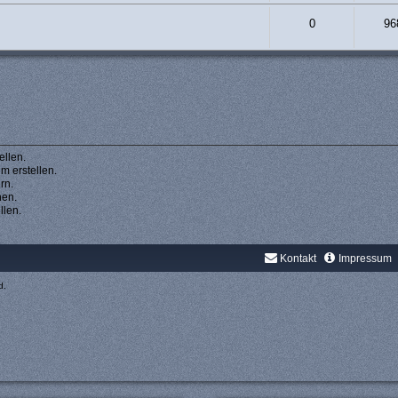
0
96
llen.
 erstellen.
rn.
hen.
llen.
Kontakt
Impressum
d.