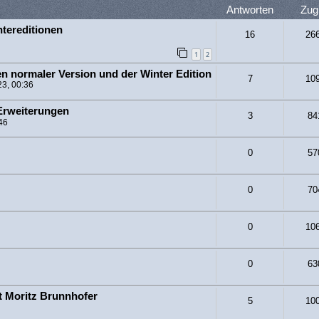
Antworten
Zugr
ntereditionen
16
26
1
2
n normaler Version und der Winter Edition
7
10
3, 00:36
 Erweiterungen
3
84
46
0
57
0
70
0
10
0
63
t Moritz Brunnhofer
5
10