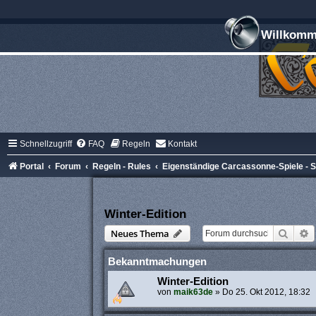
Willkomme
Schnellzugriff
FAQ
Regeln
Kontakt
Portal
Forum
Regeln - Rules
Eigenständige Carcassonne-Spiele -
Winter-Edition
Suche
E
Neues Thema
Bekanntmachungen
Winter-Edition
von
maik63de
»
Do 25. Okt 2012, 18:32