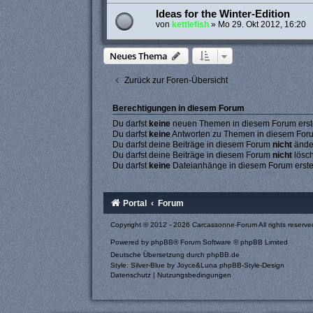
Ideas for the Winter-Edition
von
kettlefish
»
Mo 29. Okt 2012, 16:20
Neues Thema
Zurück zur Foren-Übersicht
Berechtigungen in diesem Forum
Du darfst
keine
neuen Themen in diesem Forum erste
Du darfst
keine
Antworten zu Themen in diesem Forum
Du darfst deine Beiträge in diesem Forum
nicht
ände
Du darfst deine Beiträge in diesem Forum
nicht
lösc
Du darfst
keine
Dateianhänge in diesem Forum erste
Portal
Forum
Copyright © 2012 - 2026 Carcassonne-Forum All rights reserve
Powered by
phpBB
® Forum Software © phpBB Limited
Deutsche Übersetzung durch
phpBB.de
Style: Silver-Blue by Joyce&Luna
phpBB-Style-Design
Datenschutz
|
Nutzungsbedingungen