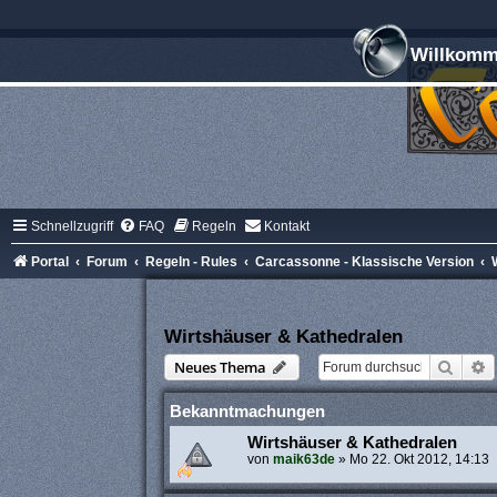
Willkomme
Schnellzugriff
FAQ
Regeln
Kontakt
Portal
Forum
Regeln - Rules
Carcassonne - Klassische Version
Wirtshäuser & Kathedralen
Suche
E
Neues Thema
Bekanntmachungen
Wirtshäuser & Kathedralen
von
maik63de
»
Mo 22. Okt 2012, 14:13