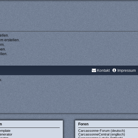
llen.
 erstellen.
rn.
hen.
llen.
Kontakt
Impressum
d.
n
Foren
emplate
Carcassonne-Forum (deutsch)
enerator
CarcassonneCentral (englisch)