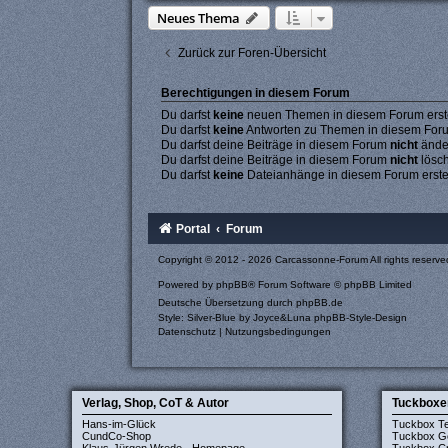
Neues Thema
Zurück zur Foren-Übersicht
Berechtigungen in diesem Forum
Du darfst
keine
neuen Themen in diesem Forum erste
Du darfst
keine
Antworten zu Themen in diesem Forum
Du darfst deine Beiträge in diesem Forum
nicht
ände
Du darfst deine Beiträge in diesem Forum
nicht
lösc
Du darfst
keine
Dateianhänge in diesem Forum erste
Portal
Forum
Copyright © 2012 - 2026 Carcassonne-Forum All rights reserve
Powered by
phpBB
® Forum Software © phpBB Limited
Deutsche Übersetzung durch
phpBB.de
Style: Silver-Blue by Joyce&Luna
phpBB-Style-Design
Datenschutz
|
Nutzungsbedingungen
Verlag, Shop, CoT & Autor
Tuckboxe
Hans-im-Glück
Tuckbox T
CundCo-Shop
Tuckbox G