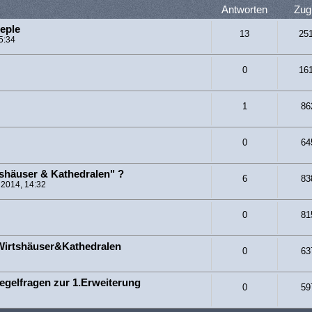
Antworten
Zugr
eple
13
25
5:34
0
16
1
86
0
64
shäuser & Kathedralen" ?
6
83
 2014, 14:32
0
81
 Wirtshäuser&Kathedralen
0
63
Regelfragen zur 1.Erweiterung
0
59