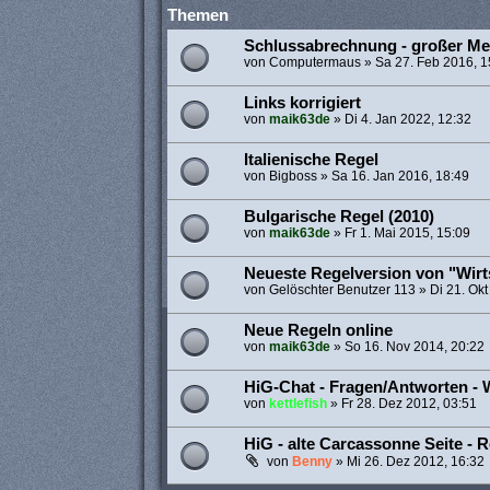
Themen
Schlussabrechnung - großer Me
von
Computermaus
»
Sa 27. Feb 2016, 1
Links korrigiert
von
maik63de
»
Di 4. Jan 2022, 12:32
Italienische Regel
von
Bigboss
»
Sa 16. Jan 2016, 18:49
Bulgarische Regel (2010)
von
maik63de
»
Fr 1. Mai 2015, 15:09
Neueste Regelversion von "Wirt
von
Gelöschter Benutzer 113
»
Di 21. Okt
Neue Regeln online
von
maik63de
»
So 16. Nov 2014, 20:22
HiG-Chat - Fragen/Antworten -
von
kettlefish
»
Fr 28. Dez 2012, 03:51
HiG - alte Carcassonne Seite - 
von
Benny
»
Mi 26. Dez 2012, 16:32