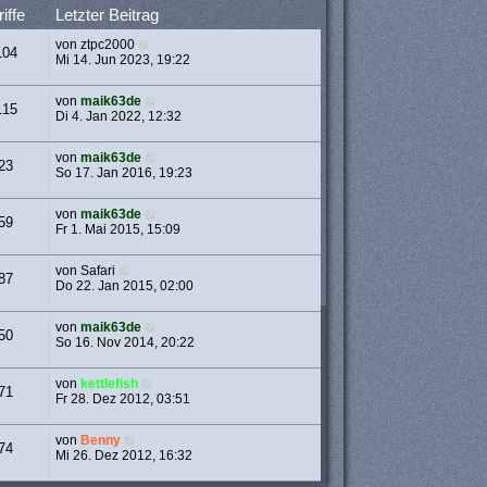
iffe
Letzter Beitrag
von
ztpc2000
104
Mi 14. Jun 2023, 19:22
von
maik63de
115
Di 4. Jan 2022, 12:32
von
maik63de
23
So 17. Jan 2016, 19:23
von
maik63de
59
Fr 1. Mai 2015, 15:09
von
Safari
87
Do 22. Jan 2015, 02:00
von
maik63de
50
So 16. Nov 2014, 20:22
von
kettlefish
71
Fr 28. Dez 2012, 03:51
von
Benny
74
Mi 26. Dez 2012, 16:32