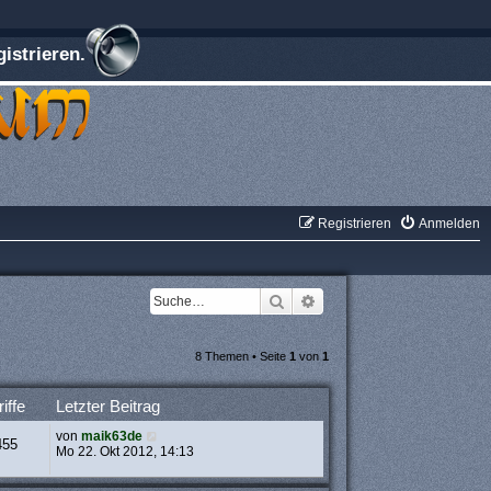
istrieren.
Registrieren
Anmelden
Suche
Erweiterte Suche
8 Themen • Seite
1
von
1
iffe
Letzter Beitrag
von
maik63de
455
Mo 22. Okt 2012, 14:13