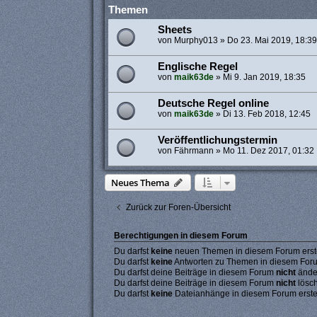
Themen
Sheets
von
Murphy013
»
Do 23. Mai 2019, 18:39
Englische Regel
von
maik63de
»
Mi 9. Jan 2019, 18:35
Deutsche Regel online
von
maik63de
»
Di 13. Feb 2018, 12:45
Veröffentlichungstermin
von
Fährmann
»
Mo 11. Dez 2017, 01:32
Neues Thema
Zurück zur Foren-Übersicht
Berechtigungen in diesem Forum
Du darfst
keine
neuen Themen in diesem Forum erste
Du darfst
keine
Antworten zu Themen in diesem Forum
Du darfst deine Beiträge in diesem Forum
nicht
ände
Du darfst deine Beiträge in diesem Forum
nicht
lösc
Du darfst
keine
Dateianhänge in diesem Forum erste