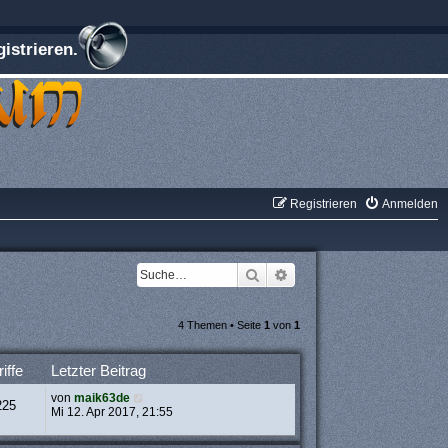
istrieren.
Registrieren
Anmelden
Suche
Erweiterte Suche
4 Themen • Seite
1
von
1
iffe
Letzter Beitrag
von
maik63de
225
Mi 12. Apr 2017, 21:55