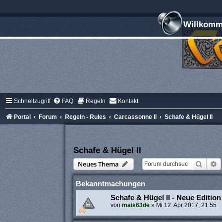
Willkomme
Schnellzugriff
FAQ
Regeln
Kontakt
Portal
Forum
Regeln - Rules
Carcassonne II
Schafe & Hügel II
Schafe & Hügel II
Suche
E
Neues Thema
Bekanntmachungen
Schafe & Hügel II - Neue Edition
von
maik63de
»
Mi 12. Apr 2017, 21:55