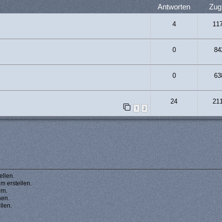
Antworten
Zugr
4
11
0
84
0
63
24
21
1
2
llen.
 erstellen.
rn.
hen.
llen.