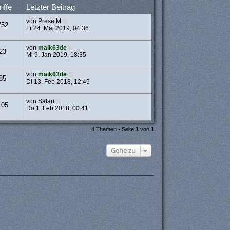
iffe
Letzter Beitrag
von
PresetM
752
Fr 24. Mai 2019, 04:36
von
maik63de
23
Mi 9. Jan 2019, 18:35
von
maik63de
85
Di 13. Feb 2018, 12:45
von
Safari
105
Do 1. Feb 2018, 00:41
4 Themen • Seite
1
von
1
Gehe zu